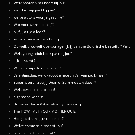
Welk paarden ras hoort bij jou?
welk beroep past bij jou?
welke auto is voor je geschikt?
Wat voor wezen ben jij?!
blijf jij altijd alleen?
welke disney prinses ben jij
Op welk vrouwelijk personage lijk jij van the Bold & the Beautiful? Part II
Welk young adult boek past bij jou?
Lijk jij op mij?
Wie van mijn diertjes ben jij?
Valentijnsdag: welk kadootje moet hij/zij van jou krijgen?
Supernatural: Zou jij Dean of Sam moeten daten?
Welk beroep past bij jou?
algemene kennis!
Bij welke Harry Potter afdeling behoor jij
The HOW I MET YOUR MOTHER QUIZ
Hoe goed ken jij justin bieber?
Welke commissie past bij jou?
ben jij een dierenvriend?