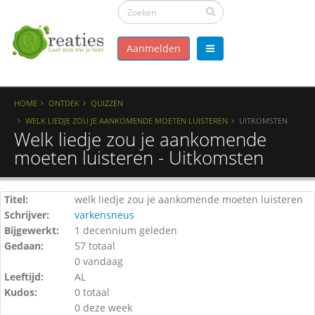
Aanmelden
HOME
ONTDEK
QUIZZEN
WELK LIEDJE ZOU JE AANKOMENDE MOETEN LUISTEREN
UITKOMSTEN
Welk liedje zou je aankomende
moeten luisteren - Uitkomsten
Titel:
welk liedje zou je aankomende moeten luisteren
Schrijver:
varkensneus
Bijgewerkt:
1 decennium geleden
Gedaan:
57 totaal
0 vandaag
Leeftijd:
AL
Kudos:
0 totaal
0 deze week