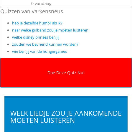
0 vandaag
Quizzen van varkensneus
heb je dezelfde humor als ik?
naar welke girlband zou je moeten luisteren
welke disney prinses ben jij
zouden we bevriend kunnen worden?
wie ben jij van de hungergames
WELK LIEDJE ZOU JE AANKOMENDE
MOETEN LUISTEREN