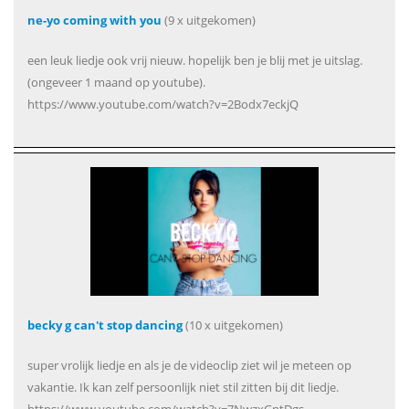
ne-yo coming with you
(9 x uitgekomen)
een leuk liedje ook vrij nieuw. hopelijk ben je blij met je uitslag.
(ongeveer 1 maand op youtube).
https://www.youtube.com/watch?v=2Bodx7eckjQ
becky g can't stop dancing
(10 x uitgekomen)
super vrolijk liedje en als je de videoclip ziet wil je meteen op
vakantie. Ik kan zelf persoonlijk niet stil zitten bij dit liedje.
https://www.youtube.com/watch?v=7NwzxGntDgs