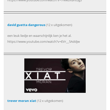
david guetta dangerous
(12 x uitgekomen)
een leuk liedje en waarschijnlijk ken je het al.
https://www.youtube.com/watch?v=EVr__5Addjw
trevor moran xiat
(12 x uitgekomen)