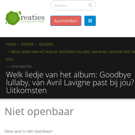
Aanmelden
HOME
ONTDEK
QUIZZEN
WELK LIEDJE VAN HET ALBUM: GOODBYE LULLABY, VAN AVRIL LAVIGNE PAST BI
JOU?
UITKOMSTEN
Welk liedje van het album: Goodbye
lullaby, van Avril Lavigne past bij jou?
Uitkomsten
Niet openbaar
Deze quiz is niet openbaar!