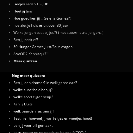
Liedjes raden 1. - JDB
Heet jij Jan?
Hoe goed ken jij ... Selena Gomez?!
hoe ziet je huis er uit over 30 jaar
Welke Jongen past bij jou?? (met superr leuke Jongens!)
Ben jij positief?
50 Hunger Games Juist/Fout-vragen
AAoOD2 KennisquiZ!!
Meer quizzen
Nog meer quizzen:
Ben jij een dromer? In welk genre dan?
welke superheld ben jij?
welke soort tijger benjij?
Kan jij Duits
welk paarden ras ben jij?
Test hier hoeveel jij van feitjes en weetjes houd!
ben jij voor bill gemaakt
harry potter en de dood van hemzelf (COOL)