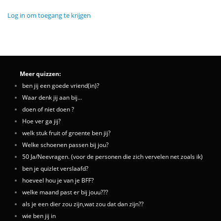
Log in om toegang te krijgen
Meer quizzen:
ben jij een goede vriend(in)?
Waar denk jij aan bij...
doen of niet doen ?
Hoe ver ga jij?
welk stuk fruit of groente ben jij?
Welke schoenen passen bij jou?
50 Ja/Neevragen. (voor de personen die zich vervelen net zoals ik)
ben je quizlet verslaafd?
hoeveel hou je van je BFF?
welke maand past er bij jouu???
als je een dier zou zijn,wat zou dat dan zijn??
wie ben jij in