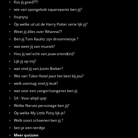
Kus jij goed???
wie van spongebob squarepants ben jij?
foujnysy
Op welke uil uit de Harry Potter serie lijk jij?
Weet jij álles over Rihanna??
Ben jij Tom Kaulitz zijn droommeisje ?
wat weet jij van muziek?
Hou jij wel echt van jouw vriend(in)?
Lijk jij op mij?
wat vind jij van Justin Bieber?
Wie van Tokio Hotel past het best bij jou?
welk voertuig vind jij leuk?
wat voor een zanger/zangeres ben jij
SA : Voor altijd spijt
Welke Naruto personage ben jij?
Op welke My Little Pony lijk je?
Welk soort schoenen ben jij ?
ben je een nerdtje
Meer quizzen