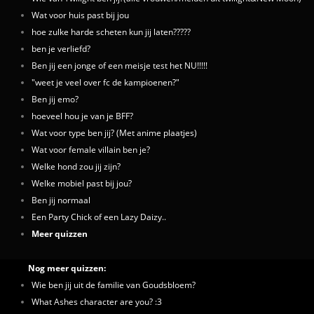
Wat voor huis past bij jou
hoe zulke harde scheten kun jij laten?????
ben je verliefd?
Ben jij een jonge of een meisje test het NU!!!!!
"weet je veel over fc de kampioenen?"
Ben jij emo?
hoeveel hou je van je BFF?
Wat voor type ben jij? (Met anime plaatjes)
Wat voor female villain ben je?
Welke hond zou jij zijn?
Welke mobiel past bij jou?
Ben jij normaal
Een Party Chick of een Lazy Daizy..
Meer quizzen
Nog meer quizzen:
Wie ben jij uit de familie van Goudsbloem?
What Ashes character are you? :3