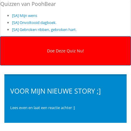
Quizzen van PoohBear
[SA] Mijn wens
[SA] Onvoltooid dagboek.
[SA] Gebroken ribben, gebroken hart.
VOOR MIJN NIEUWE STORY ;]
Lees even en laat een reactie achter :]