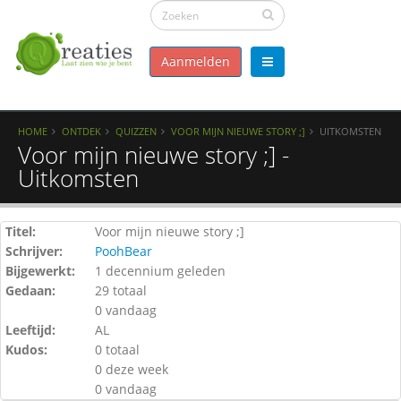
Aanmelden
HOME
ONTDEK
QUIZZEN
VOOR MIJN NIEUWE STORY ;]
UITKOMSTEN
Voor mijn nieuwe story ;] -
Uitkomsten
Titel:
Voor mijn nieuwe story ;]
Schrijver:
PoohBear
Bijgewerkt:
1 decennium geleden
Gedaan:
29 totaal
0 vandaag
Leeftijd:
AL
Kudos:
0 totaal
0 deze week
0 vandaag