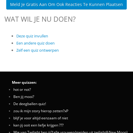
Meld Je Gratis Aan Om Ook Reacties Te Kunnen Plaatsen
WAT WIL JE NU DOEN?
Deze quiz invullen
Een andere quiz doen
Zelf een quiz ontwerpen
Meer quizzen:
hot or not?
Ben jij mooi?
De deegballen quiz!
zou ik mijn story hierop zetten?xP
blijf je voor altijd eenzaam of niet
kan jij ooit een liefje krijgen ???
Wie van Twilight ben jij?(alle vrouwen/meiden uit twilight&New Moon)