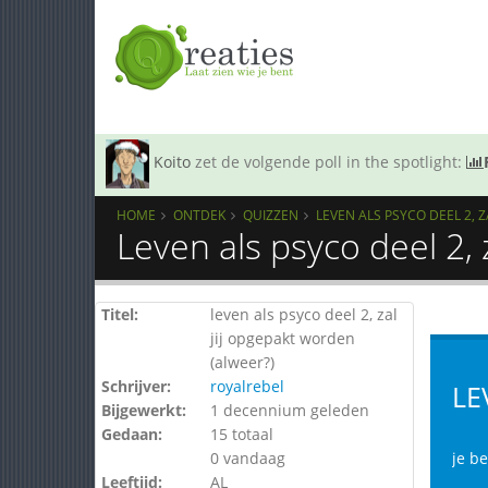
Koito
zet de volgende poll in the spotlight:
HOME
ONTDEK
QUIZZEN
LEVEN ALS PSYCO DEEL 2, 
Leven als psyco deel 2, 
Titel:
leven als psyco deel 2, zal
jij opgepakt worden
(alweer?)
Schrijver:
royalrebel
LE
Bijgewerkt:
1 decennium geleden
Gedaan:
15 totaal
0 vandaag
je b
Leeftijd:
AL