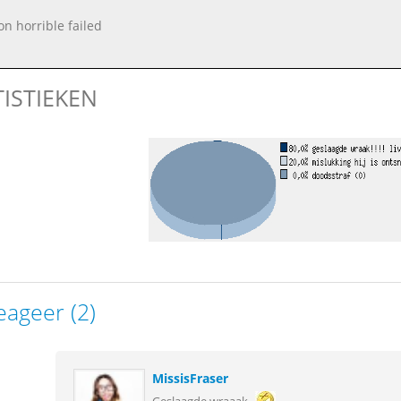
on horrible failed
TISTIEKEN
eageer (2)
MissisFraser