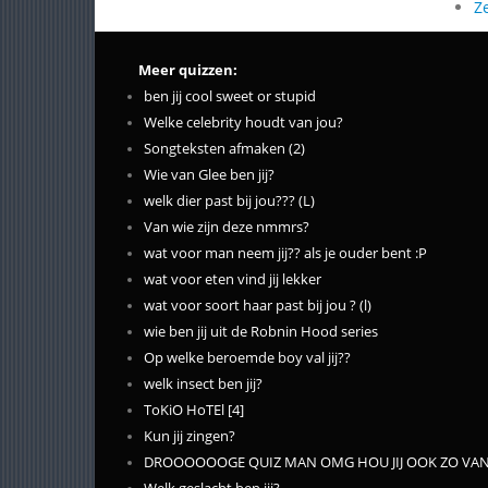
Z
Meer quizzen:
ben jij cool sweet or stupid
Welke celebrity houdt van jou?
Songteksten afmaken (2)
Wie van Glee ben jij?
welk dier past bij jou??? (L)
Van wie zijn deze nmmrs?
wat voor man neem jij?? als je ouder bent :P
wat voor eten vind jij lekker
wat voor soort haar past bij jou ? (l)
wie ben jij uit de Robnin Hood series
Op welke beroemde boy val jij??
welk insect ben jij?
ToKiO HoTEl [4]
Kun jij zingen?
DROOOOOOGE QUIZ MAN OMG HOU JIJ OOK ZO VAN