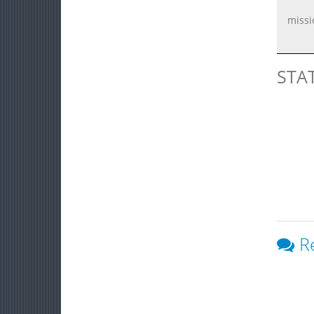
missi
STA
R