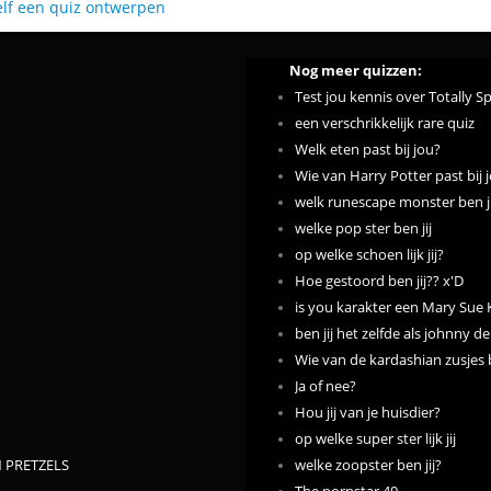
elf een quiz ontwerpen
Nog meer quizzen:
Test jou kennis over Totally Sp
een verschrikkelijk rare quiz
Welk eten past bij jou?
Wie van Harry Potter past bij 
welk runescape monster ben ji
welke pop ster ben jij
op welke schoen lijk jij?
Hoe gestoord ben jij?? x'D
is you karakter een Mary Sue 
ben jij het zelfde als johnny d
Wie van de kardashian zusjes b
Ja of nee?
Hou jij van je huisdier?
op welke super ster lijk jij
 PRETZELS
welke zoopster ben jij?