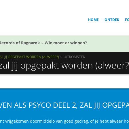
HOME
ONTDEK
F
Records of Ragnarok ~ Wie moet er winnen?
ZAL JIJ OPGEPAKT WORDEN (ALWEER?)
UITKOMSTEN
zal jij opgepakt worden (alweer
VEN ALS PSYCO DEEL 2, ZAL JIJ OPGE
ent vrijgekomen doormiddelo van goed gedrag, of je hebt alweer h