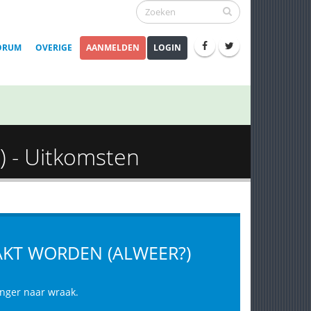
ORUM
OVERIGE
AANMELDEN
LOGIN
?) - Uitkomsten
PAKT WORDEN (ALWEER?)
onger naar wraak.