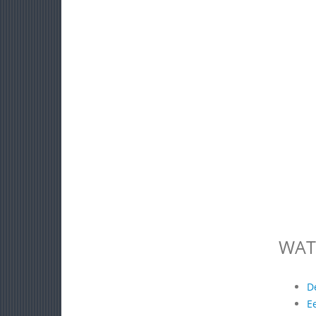
WAT
D
E