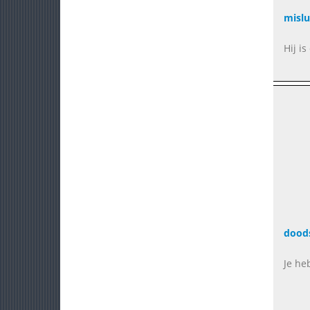
mislu
Hij is
doods
Je he