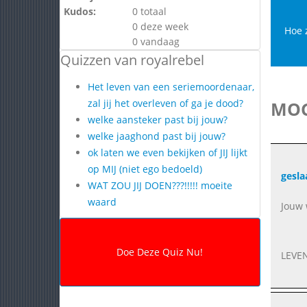
Kudos:
0 totaal
0 deze week
Hoe z
0 vandaag
Quizzen van royalrebel
Het leven van een seriemoordenaar,
zal jij het overleven of ga je dood?
MOG
welke aansteker past bij jouw?
welke jaaghond past bij jouw?
ok laten we even bekijken of JIJ lijkt
op MIJ (niet ego bedoeld)
gesla
WAT ZOU JIJ DOEN???!!!!! moeite
waard
Jouw 
LEVE