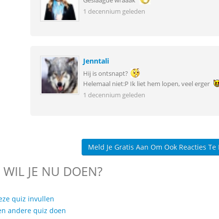
Geslaagde wraaak
1 decennium geleden
Jenntali
Hij is ontsnapt?
Helemaal niet:P Ik liet hem lopen, veel erger
1 decennium geleden
Meld Je Gratis Aan Om Ook Reacties Te
 WIL JE NU DOEN?
eze quiz invullen
en andere quiz doen