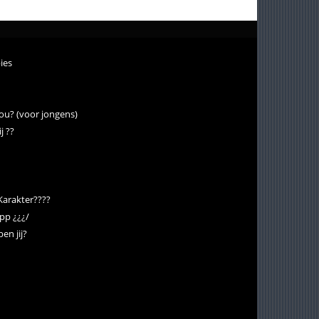
ies
jou? (voor jongens)
j ??
Karakter????
epp ¿¿¿/
en jij?