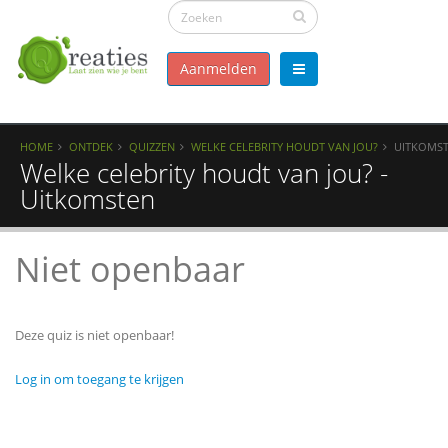
Aanmelden
HOME
ONTDEK
QUIZZEN
WELKE CELEBRITY HOUDT VAN JOU?
UITKOMS
Welke celebrity houdt van jou? -
Uitkomsten
Niet openbaar
Deze quiz is niet openbaar!
Log in om toegang te krijgen