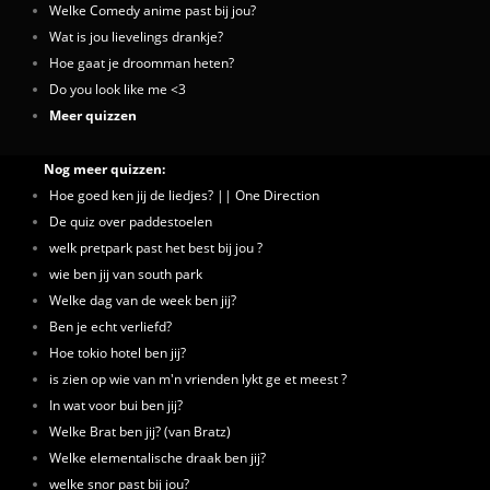
Welke Comedy anime past bij jou?
Wat is jou lievelings drankje?
Hoe gaat je droomman heten?
Do you look like me <3
Meer quizzen
Nog meer quizzen:
Hoe goed ken jij de liedjes? || One Direction
De quiz over paddestoelen
welk pretpark past het best bij jou ?
wie ben jij van south park
Welke dag van de week ben jij?
Ben je echt verliefd?
Hoe tokio hotel ben jij?
is zien op wie van m'n vrienden lykt ge et meest ?
In wat voor bui ben jij?
Welke Brat ben jij? (van Bratz)
Welke elementalische draak ben jij?
welke snor past bij jou?