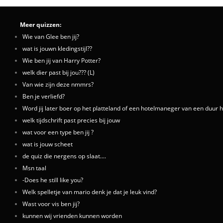
Meer quizzen:
Wie van Glee ben jij?
wat is jouwn kledingstijl??
Wie ben jij van Harry Potter?
welk dier past bij jou??? (L)
Van wie zijn deze nmmrs?
Ben je verliefd?
Word jij later boer op het platteland of een hotelmaneger van een duur h
welk tijdschrift past precies bij jouw
wat voor een type ben jij ?
wat is jouw scheet
de quiz die nergens op slaat....
Msn taal
-Does he still like you?
Welk spelletje van mario denk je dat je leuk vind?
Wast voor vis ben jij?
kunnen wij vrienden kunnen worden