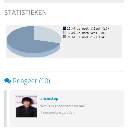
STATISTIEKEN
Reageer (10)
aliceistop
Wat is in godsename wemo?
1 decennium geleden