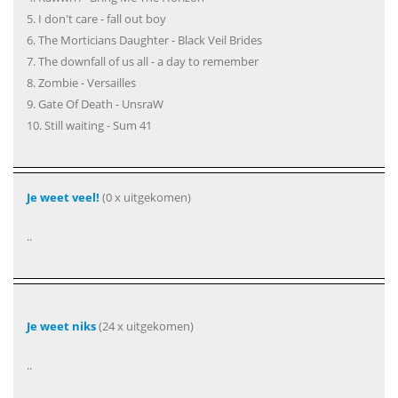
5. I don't care - fall out boy
6. The Morticians Daughter - Black Veil Brides
7. The downfall of us all - a day to remember
8. Zombie - Versailles
9. Gate Of Death - UnsraW
10. Still waiting - Sum 41
Je weet veel!
(0 x uitgekomen)
..
Je weet niks
(24 x uitgekomen)
..