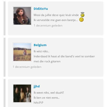
DidiXxYu
Mooi da jullie dese quiz leuk vinde
Ik verveelde me gwn een beetje...
1 decennium geleden
Belgium
Ik wist niks..
Inderdaad ik haat al die band's veel te somber
met die rock gitaren
1 decennium geleden
jjhd
Ik weet niks, wel duuh!!
Ik ken ze niet eens..
hihi:P:P