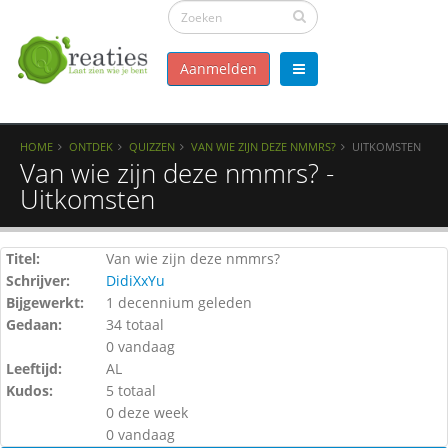
Aanmelden
HOME
ONTDEK
QUIZZEN
VAN WIE ZIJN DEZE NMMRS?
UITKOMSTEN
Van wie zijn deze nmmrs? -
Uitkomsten
Titel:
Van wie zijn deze nmmrs?
Schrijver:
DidiXxYu
Bijgewerkt:
1 decennium geleden
Gedaan:
34 totaal
0 vandaag
Leeftijd:
AL
Kudos:
5 totaal
0 deze week
0 vandaag