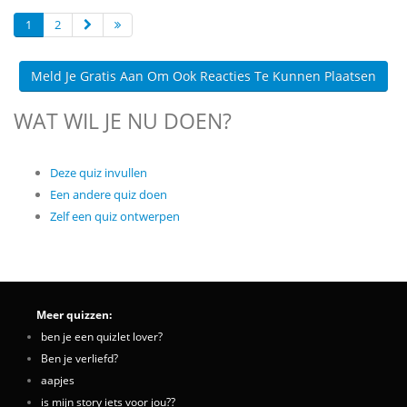
1
2
Meld Je Gratis Aan Om Ook Reacties Te Kunnen Plaatsen
WAT WIL JE NU DOEN?
Deze quiz invullen
Een andere quiz doen
Zelf een quiz ontwerpen
Meer quizzen:
ben je een quizlet lover?
Ben je verliefd?
aapjes
is mijn story iets voor jou??