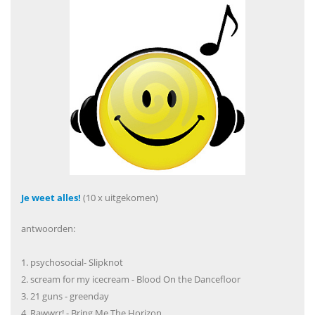
Je weet alles!
(10 x uitgekomen)
antwoorden:
1. psychosocial- Slipknot
2. scream for my icecream - Blood On the Dancefloor
3. 21 guns - greenday
4. Rawwrr! - Bring Me The Horizon