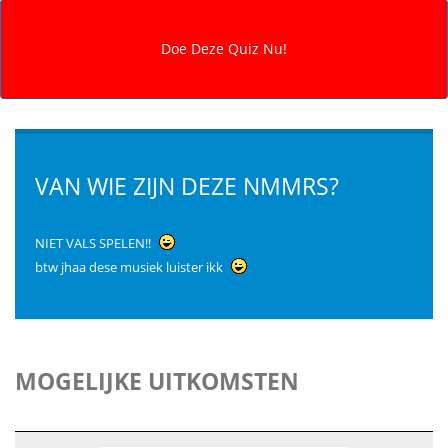
VAN WIE ZIJN DEZE NMMRS?
NIET VALS SPELEN!!
btw jhaa dese musiek luister ikk
MOGELIJKE UITKOMSTEN