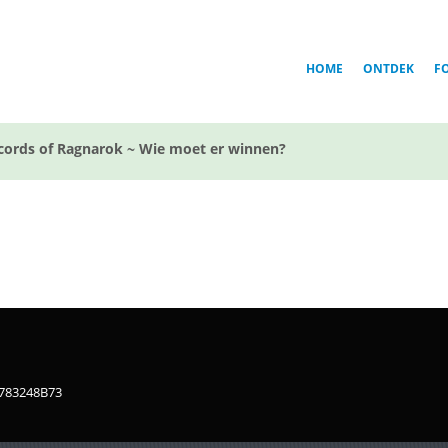
HOME
ONTDEK
F
cords of Ragnarok ~ Wie moet er winnen?
1783248B73