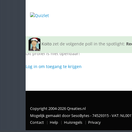
Koito
zet de volgende poll in the spotlight:
Re
Dit profiel is niet openbaar!
Log in om toegang te krijgen
Copyright 2004-2026 Qreaties.nl
Mogelijk gemaakt door SesoBytes - 74529315 - VAT: NL00
Contact
Help
Huisregels
Privacy