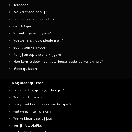
liefdeeee
Welk sieraad ben jij?
ben ik cool of iets anders?
de TTO quiz
Spreek jij goed Engels?
Voetballers : Jouw ideale man?
gob ik ben van koper
Kun jij en top-5 storie krijgen?
Hoe kom je door het misterieuse, oude, vervallen huis?
Meer quizzen
Nog meer quizzen:
wie van de grijze jager ben jij???
Wat word jij later?
hoe groot hoort jou kamer te zijn???
wat weet jij van draken
Welke kleur past bij jou?
ken jij PewDiePie?