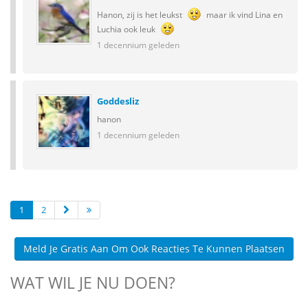
Hanon, zij is het leukst
maar ik vind Lina en
Luchia ook leuk
1 decennium geleden
Goddesliz
hanon
1 decennium geleden
1
2
Meld Je Gratis Aan Om Ook Reacties Te Kunnen Plaatsen
WAT WIL JE NU DOEN?