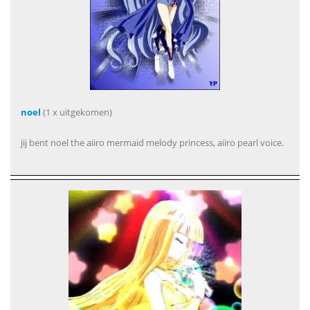
noel
(1 x uitgekomen)
jij bent noel the aiiro mermaid melody princess, aiiro pearl voice.