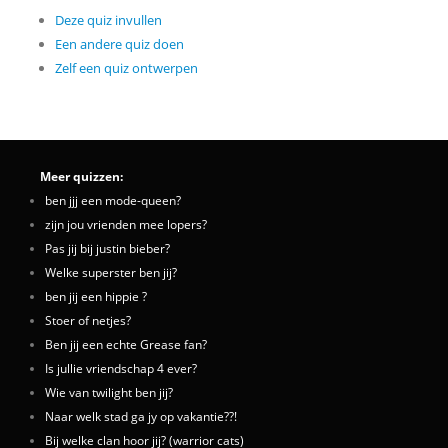
Deze quiz invullen
Een andere quiz doen
Zelf een quiz ontwerpen
Meer quizzen:
ben jjj een mode-queen?
zijn jou vrienden mee lopers?
Pas jij bij justin bieber?
Welke superster ben jij?
ben jij een hippie ?
Stoer of netjes?
Ben jij een echte Grease fan?
Is jullie vriendschap 4 ever?
Wie van twilight ben jij?
Naar welk stad ga jy op vakantie??!
Bij welke clan hoor jij? (warrior cats)