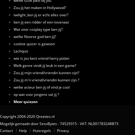
welke GSM past bij jou
Zou jij het maken in Hollywood?
twilight ,ken jij er echt alles over?
ben jij een ridder of een tovenaar
Wat voor cosplay type ben jij?
welke Noorse god ben jij?
coolste quizer is gewoon
Lachquiz
wie is jou best vriend harry potter
Welk genre vindt jij leuk in een game?
Zou jij mijn vriend/vriendin kunnen zijn?
Zou jij m'n vriend/vriendin kunnen zijn ?
welke acteur ben jij of vind je cool
op wat voor jongens val jij ?
Meer quizzen
Copyright 2004-2026 Qreaties.nl
Mogelijk gemaakt door SesoBytes - 74529315 - VAT: NL001783248B73
Contact
Help
Huisregels
Privacy