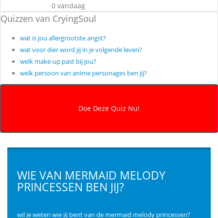
0 vandaag
Quizzen van CryingSoul
wat is jou allergrootste angst?
wat voor dier word jij in je volgende leven?
welk make-up past bij jou?
welk persoon van anime personages ben jij?
WIE VAN MERMAID MELODY
PRINCESSEN BEN JIJ?
wil je weten wie jij bent van de mermaid melody princessen?