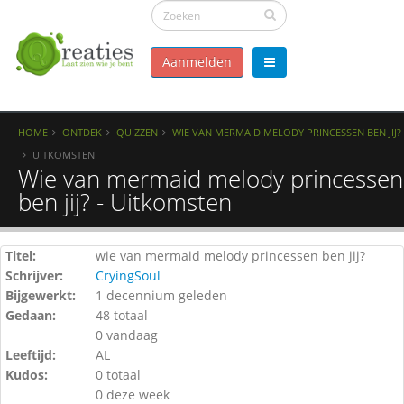
Aanmelden
HOME
ONTDEK
QUIZZEN
WIE VAN MERMAID MELODY PRINCESSEN BEN JIJ?
UITKOMSTEN
Wie van mermaid melody princessen
ben jij? - Uitkomsten
Titel:
wie van mermaid melody princessen ben jij?
Schrijver:
CryingSoul
Bijgewerkt:
1 decennium geleden
Gedaan:
48 totaal
0 vandaag
Leeftijd:
AL
Kudos:
0 totaal
0 deze week