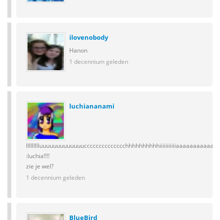
ilovenobody
Hanon
1 decennium geleden
luchiananami
llllllllluuuuuuuuuuuuucccccccccccccchhhhhhhhhhiiiiiiiiiiiaaaaaaaaaaaaaa
:luchia!!!!
zie je wel?
1 decennium geleden
BlueBird