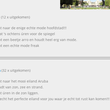
(12 x uitgekomen)
aat naar de enige echte mode hoofdstad!!!
aat 's ochtens úren voor de spiegel
nt een beetje arro en houdt heel erg van mode.
ent een echte mode freak
a
(32 x uitgekomen)
aat naar het mooi eiland Aruba
oudt van zon, zee en strand.
at úren in de zon liggen.
s echt het perfecte eiland voor jou waar je echt tot rust kan komen!!!