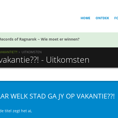
HOME
ONTDEK
F
Records of Ragnarok ~ Wie moet er winnen?
VAKANTIE??!
UITKOMSTEN
vakantie??! - Uitkomsten
AR WELK STAD GA JY OP VAKANTIE??!
e titel zegt het aL