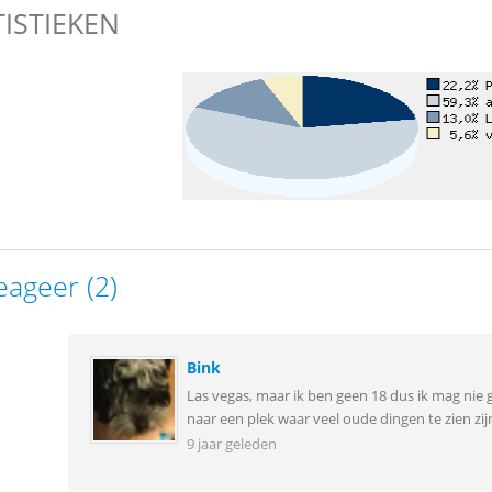
TISTIEKEN
eageer (2)
Bink
Las vegas, maar ik ben geen 18 dus ik mag nie go
naar een plek waar veel oude dingen te zien z
9 jaar geleden