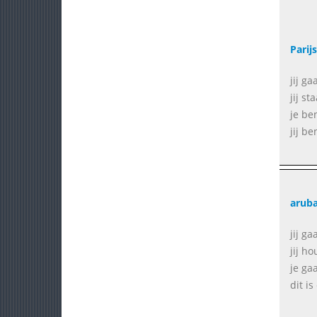
Parijs
jij g
jij st
je be
jij b
arub
jij g
jij h
je ga
dit i