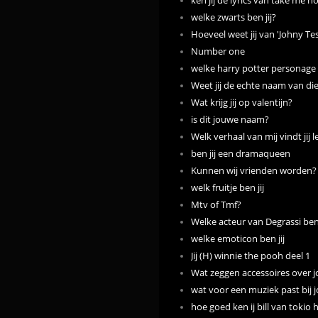
ken jij de lyrics van take me 
welke zwarts ben jij?
Hoeveel weet jij van 'Johny Tes
Number one
welke harry potter personage b
Weet jij de echte naam van die
Wat krijg jij op valentijn?
is dit jouwe naam?
Welk verhaal van mij vindt jij 
ben jij een dramaqueen
Kunnen wij vrienden worden?
welk fruitje ben jij
Mtv of Tmf?
Welke acteur van Degrassi ben 
welke emoticon ben jij
Jij (H) winnie the pooh deel 1
Wat zeggen accessoires over j
wat voor een muziek past bij 
hoe goed ken ij bill van tokio 