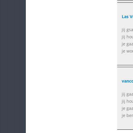
Las V
jij gs
jij h
je ga
je wo
vanc
jij g
jij h
je ga
je be