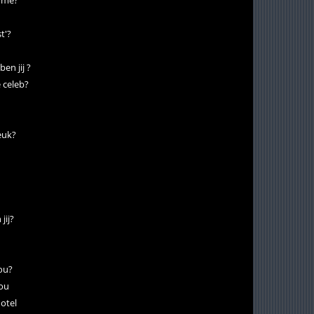
home?
t'?
en jij ?
 celeb?
leuk?
jij?
ou?
jou
hotel