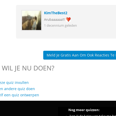
KimTheBest2
Arubaaaaaa!!!
1 decennium geleden
Meld Je Gratis Aan Om Ook Reacties Te
 WIL JE NU DOEN?
eze quiz invullen
en andere quiz doen
elf een quiz ontwerpen
Nog meer quizzen: