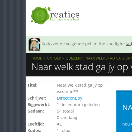
Koito
zet de volgende poll in the spotlight:
HOME
ONTDEK
QUIZZEN
NAAR WELK STAD GA JY OP 
Naar welk stad ga jy op 
Titel:
Naar welk stad ga jy op
vakantie??!
Schrijver:
DirectionBby
Bijgewerkt:
1 decennium geleden
NA
Gedaan:
54 totaal
0 vandaag
Leeftijd:
AL
nou d
Kudos:
1 totaal