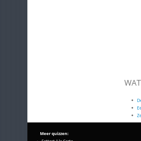
WAT
D
E
Z
Meer quizzen: