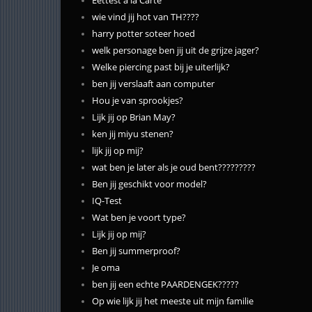
Eettest á la Carte
wie vind jij hot van TH????
harry potter soteer hoed
welk personage ben jij uit de grijze jager?
Welke piercing past bij je uiterlijk?
ben jij verslaaft aan computer
Hou je van sprookjes?
Lijk jij op Brian May?
ken jij miyu stenen?
lijk jij op mij?
wat ben je later als je oud bent?????????
Ben jij geschikt voor model?
IQ-Test
Wat ben je voort type?
Lijk jij op mij?
Ben jij summerproof?
Je oma
ben jij een echte PAARDENGEK?????
Op wie lijk jij het meeste uit mijn familie