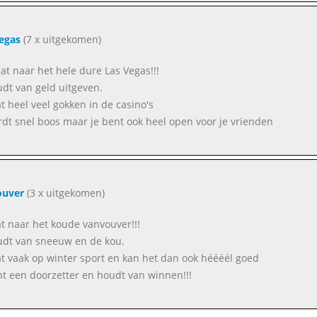
egas
(7 x uitgekomen)
aat naar het hele dure Las Vegas!!!
oudt van geld uitgeven.
at heel veel gokken in de casino's
rdt snel boos maar je bent ook heel open voor je vrienden
ouver
(3 x uitgekomen)
aat naar het koude vanvouver!!!
oudt van sneeuw en de kou.
at vaak op winter sport en kan het dan ook héééél goed
nt een doorzetter en houdt van winnen!!!