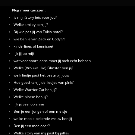
Nog meer quizzen:
Is mijn Story iets voor jou?
Welke smiley ben jij?
Bij wie pas jij van Tokio hotel?
wie ben je van Zack en Cody???
kinderlines of kennisnet
lijk jij op mij?
wat voor soort jeans moet jij toch echt hebben
Welke (Vrouwelijke) Filmster ben jij?
welk liedje past het beste bij jouw
Hoe goed ken jij de liedjes van p!nk?
Welke Warrior Cat ben jij?
Welke bloem ben jij?
lijk jij veel op anne
Ben je een jongen of een meisje
welke mooie bekende vrouw ben jij
Ben jij een meeloper?
Welke story van mij past bij jullie?