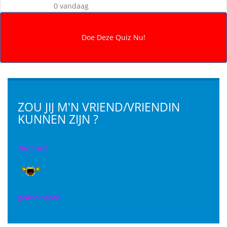
0 vandaag
ZOU JIJ M'N VRIEND/VRIENDIN
KUNNEN ZIJN ?
Test hier !
gewoon doen