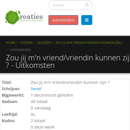
Aanmelden
HOME
ONTDEK
QUIZZEN
ZOU JIJ M'N VRIEND/VRIENDIN KUNNEN ZIJN ?
UITKOMSTEN
Zou jij m'n vriend/vriendin kunnen zi
? - Uitkomsten
Titel:
Zou jij m'n vriend/vriendin kunnen zijn ?
Schrijver:
lienel
Bijgewerkt:
1 decennium geleden
Gedaan:
49 totaal
0 vandaag
Leeftijd:
AL
Kudos:
2 totaal
0 deze week