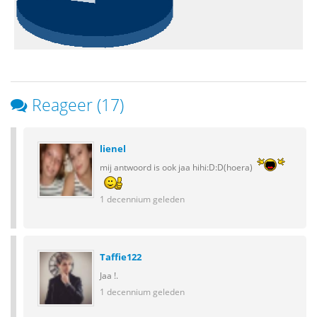
Reageer (17)
lienel
mij antwoord is ook jaa hihi:D:D(hoera)
1 decennium geleden
Taffie122
Jaa !.
1 decennium geleden