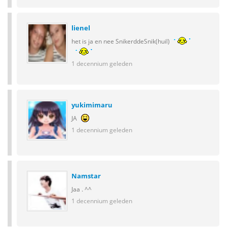
lienel
het is ja en nee SnikerddeSnik(huil)
1 decennium geleden
yukimimaru
JA
1 decennium geleden
Namstar
Jaa . ^^
1 decennium geleden