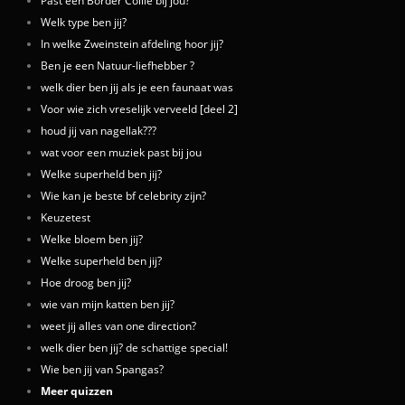
Past een Border Collie bij jou?
Welk type ben jij?
In welke Zweinstein afdeling hoor jij?
Ben je een Natuur-liefhebber ?
welk dier ben jij als je een faunaat was
Voor wie zich vreselijk verveeld [deel 2]
houd jij van nagellak???
wat voor een muziek past bij jou
Welke superheld ben jij?
Wie kan je beste bf celebrity zijn?
Keuzetest
Welke bloem ben jij?
Welke superheld ben jij?
Hoe droog ben jij?
wie van mijn katten ben jij?
weet jij alles van one direction?
welk dier ben jij? de schattige special!
Wie ben jij van Spangas?
Meer quizzen