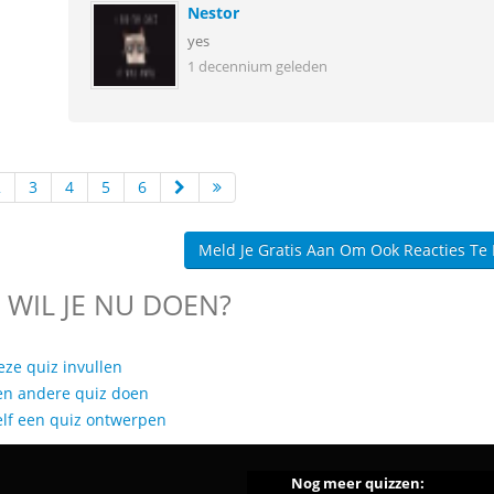
Nestor
yes
1 decennium geleden
2
3
4
5
6
Meld Je Gratis Aan Om Ook Reacties Te
 WIL JE NU DOEN?
eze quiz invullen
en andere quiz doen
elf een quiz ontwerpen
Nog meer quizzen: