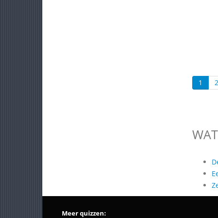
1
WAT
D
E
Z
Meer quizzen: