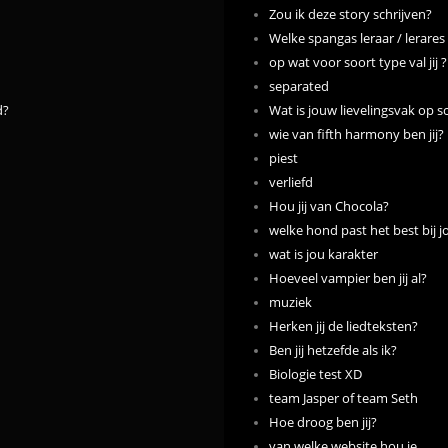
Zou ik deze story schrijven?
Welke spangas leraar / lerares z
op wat voor soort type val jij ?
separated
d?
Wat is jouw lievelingsvak op s
wie van fifth harmony ben jij?
piest
verliefd
Hou jij van Chocola?
welke hond past het best bij j
wat is jou karakter
Hoeveel vampier ben jij al?
muziek
Herken jij de liedteksten?
Ben jij hetzefde als ik?
Biologie test XD
team Jasper of team Seth
Hoe droog ben jij?
van welke website hou je