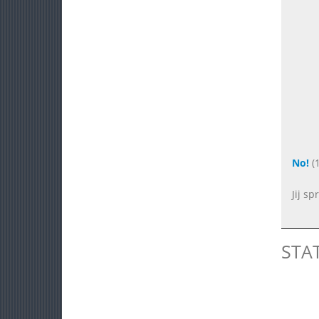
No!
(1
Jij sp
STA