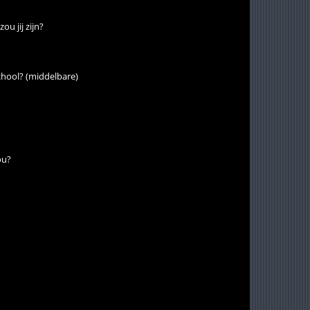
ou jij zijn?
chool? (middelbare)
ou?