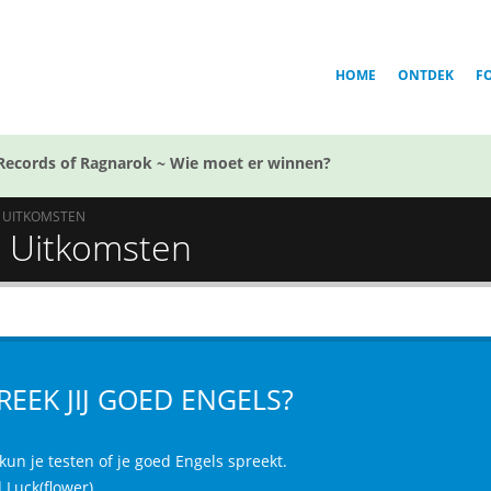
HOME
ONTDEK
F
Records of Ragnarok ~ Wie moet er winnen?
UITKOMSTEN
 - Uitkomsten
REEK JIJ GOED ENGELS?
kun je testen of je goed Engels spreekt.
 Luck(flower)