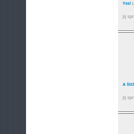
Yes!
(
Jij s
A litt
Jij s