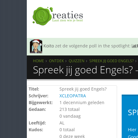
Koito
zet de volgende poll in the spotlight:
HOME
ONTDEK
QUIZZEN
SPREEK JIJ GOED ENGELS?
Spreek jij goed Engels?
Titel:
Spreek jij goed Engels?
Schrijver:
XCLEOPATRA
Bijgewerkt:
1 decennium geleden
Gedaan:
213 totaal
SP
0 vandaag
Leeftijd:
AL
Kudos:
0 totaal
Hier 
0 deze week
Good