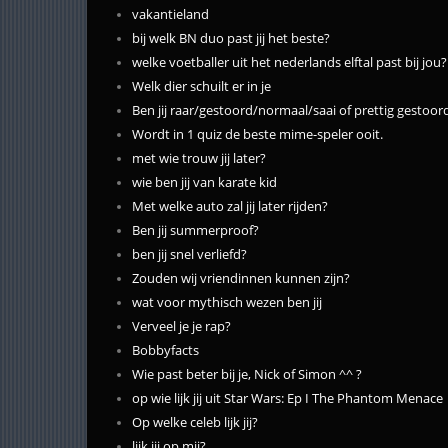
vakantieland
bij welk BN duo past jij het beste?
welke voetballer uit het nederlands elftal past bij jou?
Welk dier schuilt er in je
Ben jij raar/gestoord/normaal/saai of prettig gestoor
Wordt in 1 quiz de beste mime-speler ooit.
met wie trouw jij later?
wie ben jij van karate kid
Met welke auto zal jij later rijden?
Ben jij summerproof?
ben jij snel verliefd?
Zouden wij vriendinnen kunnen zijn?
wat voor mythisch wezen ben jij
Verveel je je rap?
Bobbyfacts
Wie past beter bij je, Nick of Simon ^^ ?
op wie lijk jij uit Star Wars: Ep I The Phantom Menace
Op welke celeb lijk jij?
lijk jij op mij?