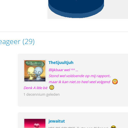
eageer (29)
TheSjuultjuh
Blijkbaar wel ^^ ...
Stond wel voldoende op mij rapport..
maar ik kan niet zo heel veel volgend
Denk A litle bit
1 decennium geleden
jewaitut