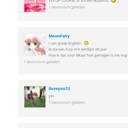
YES OF COURSE, ik sta een 8(dance)
1 decennium geleden
MoonFairy
I can speak English!
ik sta een 9 op m'n eindlijst dit jaar.
Hoe ik dat voor elkaar heb gekregen is me nog 
1 decennium geleden
iloveyou13
yes
1 decennium geleden