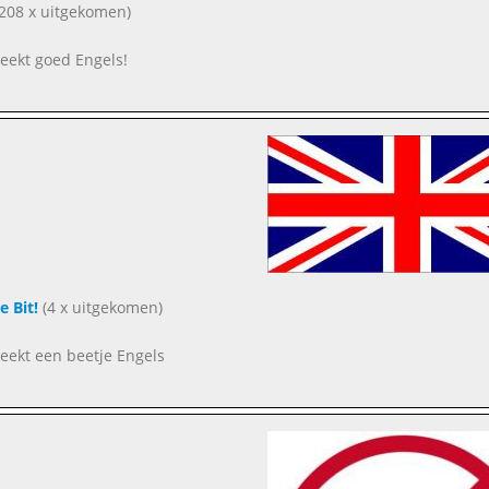
208 x uitgekomen)
preekt goed Engels!
le Bit!
(4 x uitgekomen)
preekt een beetje Engels