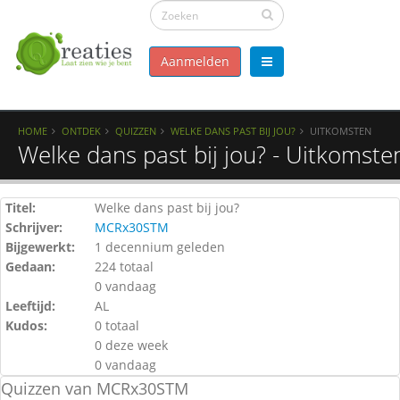
Aanmelden
HOME
ONTDEK
QUIZZEN
WELKE DANS PAST BIJ JOU?
UITKOMSTEN
Welke dans past bij jou? - Uitkomste
Titel:
Welke dans past bij jou?
Schrijver:
MCRx30STM
Bijgewerkt:
1 decennium geleden
Gedaan:
224 totaal
0 vandaag
Leeftijd:
AL
Kudos:
0 totaal
0 deze week
0 vandaag
Quizzen van MCRx30STM