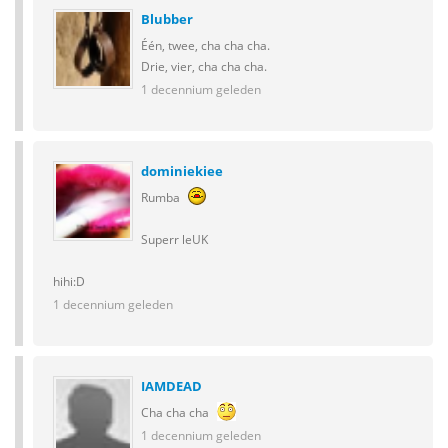
Blubber
Één, twee, cha cha cha.
Drie, vier, cha cha cha.
1 decennium geleden
dominiekiee
Rumba
Superr leUK
hihi:D
1 decennium geleden
IAMDEAD
Cha cha cha
1 decennium geleden