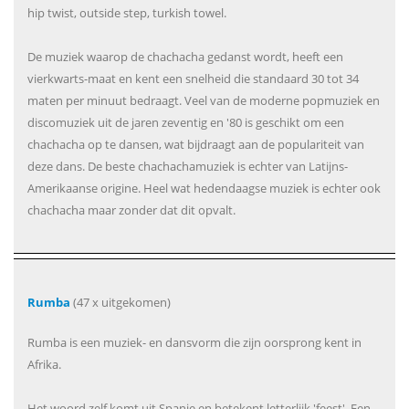
hip twist, outside step, turkish towel.
De muziek waarop de chachacha gedanst wordt, heeft een
vierkwarts-maat en kent een snelheid die standaard 30 tot 34
maten per minuut bedraagt. Veel van de moderne popmuziek en
discomuziek uit de jaren zeventig en '80 is geschikt om een
chachacha op te dansen, wat bijdraagt aan de populariteit van
deze dans. De beste chachachamuziek is echter van Latijns-
Amerikaanse origine. Heel wat hedendaagse muziek is echter ook
chachacha maar zonder dat dit opvalt.
Rumba
(47 x uitgekomen)
Rumba is een muziek- en dansvorm die zijn oorsprong kent in
Afrika.
Het woord zelf komt uit Spanje en betekent letterlijk 'feest'. Een