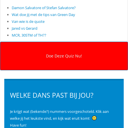
Damon Salvatore of Stefan Salvatore?
Wat doe jij met de tips van Green Day
Van wie is de quote
Jared vs Gerard
MCR, 30STM of TH??
WELKE DANS PAST BIJ JOU?
Je krijgt wat (bekende?) nummers voorgeschoteld. Klik aan
welke jij het leukste vind, en kijk wat eruit komt
Have fun!