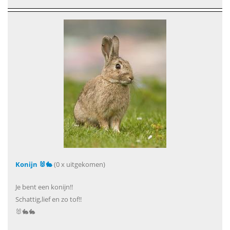
Konijn 🐰🐇
(0 x uitgekomen)
Je bent een konijn!!
Schattig,lief en zo tof!!
🐰🐇🐇