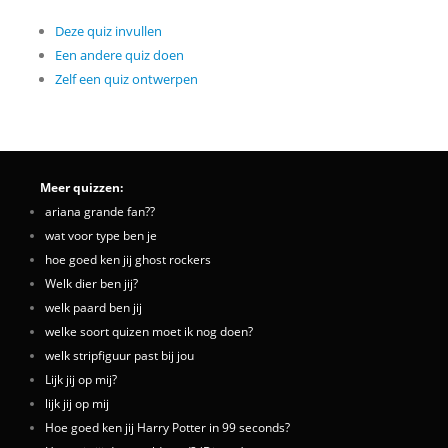
Deze quiz invullen
Een andere quiz doen
Zelf een quiz ontwerpen
Meer quizzen:
ariana grande fan??
wat voor type ben je
hoe goed ken jij ghost rockers
Welk dier ben jij?
welk paard ben jij
welke soort quizen moet ik nog doen?
welk stripfiguur past bij jou
Lijk jij op mij?
lijk jij op mij
Hoe goed ken jij Harry Potter in 99 seconds?