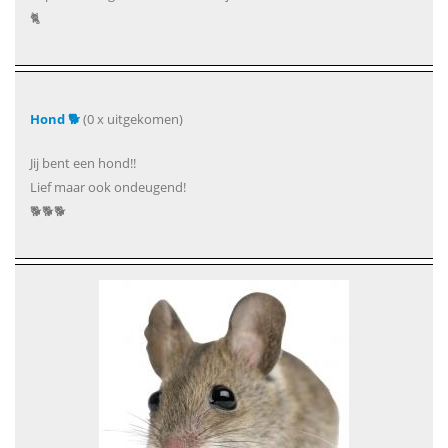
🐈
Hond 🐕
(0 x uitgekomen)
Jij bent een hond!!
Lief maar ook ondeugend!
🐕🐕🐕