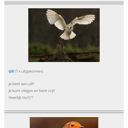
Uil
(7 x uitgekomen)
Je bent een uil!!
Je kunt vliegen en bent vrij!!
Heerlijk toch??