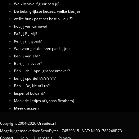
Welk Marvel figuur ben jij?
De belangrijkste keuzes, welke kies je?
welke hunk past het best bij jou..??
hou jij van carnaval
PaS JiJ BiJ MiJ?
Ken jij mij goed?
Wat voor gelukssteen pas bij jou
ben jij verliefd?
Ben jij in lovee??
Ben jij de 1 april grappenmaker?
ben jij sportief???????????
Ben jij Be, Ne of Lux?
Jasper of Edward?
Maak de liedjes af (Jonas Brothers)
Meer quizzen
Copyright 2004-2026 Qreaties.nl
Mogelijk gemaakt door SesoBytes - 74529315 - VAT: NL001783248B73
Contact
Help
Huisregels
Privacy