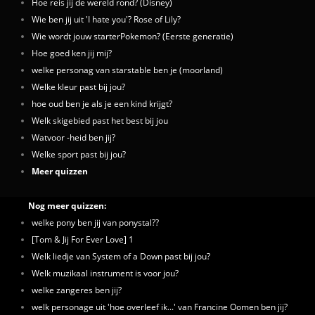
Hoe reis jij de wereld rond? (Disney)
Wie ben jij uit 'I hate you'? Rose of Lily?
Wie wordt jouw starterPokemon? (Eerste generatie)
Hoe goed ken jij mij?
welke personag van starstable ben je (moorland)
Welke kleur past bij jou?
hoe oud ben je als je een kind krijgt?
Welk skigebied past het best bij jou
Watvoor -heid ben jij?
Welke sport past bij jou?
Meer quizzen
Nog meer quizzen:
welke pony ben jij van ponystal??
[Tom & Jij For Ever Love] 1
Welk liedje van System of a Down past bij jou?
Welk muzikaal instrument is voor jou?
welke zangeres ben jij?
welk personage uit 'hoe overleef ik...' van Francine Oomen ben jij?