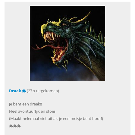
Draak 🐲
(27 x uitgekomen)
Je bent een draak!!
Heel avontuurlijk en stoer!
(Maakt helemaal niet uit als je een meisje bent hoor!)
🐲🐲🐲