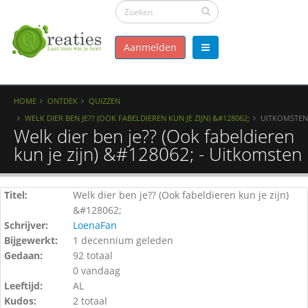
Aanmelden
HOME
ONTDEK
QUIZZEN
WELK DIER BEN JE?? (OOK FABELDIEREN KUN JE ZIJN) &#128062;
UITKOMSTEN
Welk dier ben je?? (Ook fabeldieren
kun je zijn) &#128062; - Uitkomsten
Titel:
Welk dier ben je?? (Ook fabeldieren kun je zijn)
&#128062;
Schrijver:
LoenaFan
Bijgewerkt:
1 decennium geleden
Gedaan:
92 totaal
0 vandaag
Leeftijd:
AL
Kudos:
2 totaal