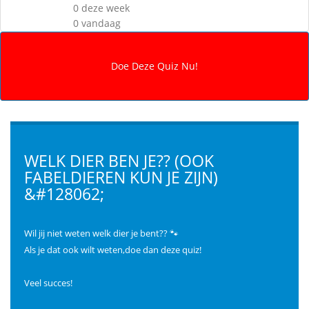
0 deze week
0 vandaag
WELK DIER BEN JE?? (OOK
FABELDIEREN KUN JE ZIJN)
&#128062;
Wil jij niet weten welk dier je bent?? 🐾
Als je dat ook wilt weten,doe dan deze quiz!
Veel succes!