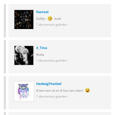
lisareal
Dolfijn
leuk!
1 decennium geleden
X_Tina
Koala
1 decennium geleden
HedwigTheOwl
Ik ben een uil en ik hou van uilen!
1 decennium geleden