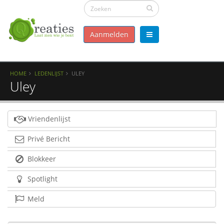
Aanmelden
HOME
LEDENLIJST
ULEY
Uley
Vriendenlijst
Privé Bericht
Blokkeer
Spotlight
Meld