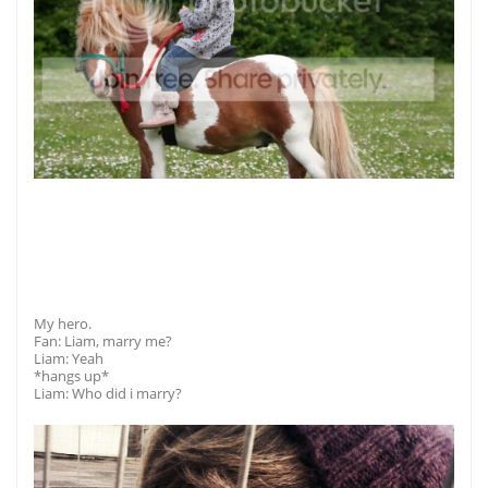
My hero.
Fan: Liam, marry me?
Liam: Yeah
*hangs up*
Liam: Who did i marry?