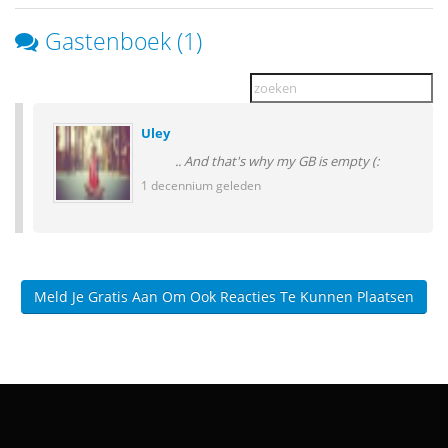
Gastenboek (1)
Uley
.. And that's why my GB is empty (:
1 decennium geleden
Meld Je Gratis Aan Om Ook Reacties Te Kunnen Plaatsen