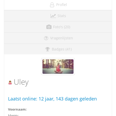
Profiel
Stats
Foto's (20)
Vragenlijsten
Badges (41)
Uley
Laatst online:
12 jaar, 143 dagen geleden
Voornaam:
Meggy