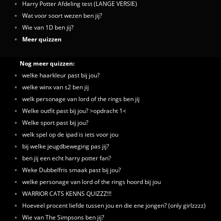
Harry Potter Afdeling test (LANGE VERSIE)
Wat voor soort wezen ben jij?
Wie van 1D ben jij?
Meer quizzen
Nog meer quizzen:
welke haarkleur past bij jou?
welke winx van s2 ben jij
welk personage van lord of the rings ben jij
Welke outfit past bij jou? >opdracht 1<
Welke sport past bij jou?
welk spel op de ipad is iets voor jou
bij welke jeugdbeweging pas jij?
ben jij een echt harry potter fan?
Weke Dubbelfris smaak past bij jou?
welke personage van lord of the rings hoord bij jou
WARRIOR CATS KENNS QUIZZZ!!!
Hoeveel procent liefde tussen jou en die ene jongen? (only girlzzzz)
Wie van The Simpsons ben jij?