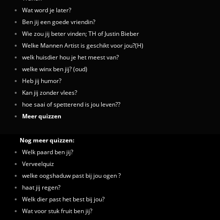
Wat word je later?
Ben jij een goede vriendin?
Wie zou jij beter vinden; TH of Justin Bieber
Welke Mannen Artist is geschikt voor jou?(H)
welk huisdier hou je het meest van?
welke winx ben jij? (oud)
Heb jij humor?
Kan jij zonder vlees?
hoe saai of spetterend is jou leven??
Meer quizzen
Nog meer quizzen:
Welk paard ben jij?
Verveelquiz
welke oogshaduw past bij jou ogen ?
haat jij regen?
Welk dier past het best bij jou?
Wat voor stuk fruit ben jij?