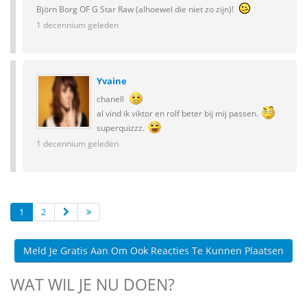
Björn Borg OF G Star Raw (alhoewel die niet zo zijn)!
1 decennium geleden
Yvaine
chanell
al vind ik viktor en rolf beter bij mij passen.
superquizzz.
1 decennium geleden
1
2
Meld Je Gratis Aan Om Ook Reacties Te Kunnen Plaatsen
WAT WIL JE NU DOEN?