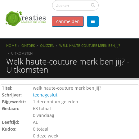
Aanmelden
HOME
ONTDEK
QUIZZEN
WELK HAUTE-COUTURE MERK BEN JIJ?
UITKOMSTEN
Welk haute-couture merk ben jij? -
Uitkomsten
Titel:
welk haute-couture merk ben jij?
Schrijver:
teenageslut
Bijgewerkt:
1 decennium geleden
Gedaan:
63 totaal
0 vandaag
Leeftijd:
AL
Kudos:
0 totaal
0 deze week