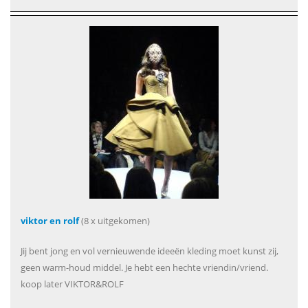
viktor en rolf
(8 x uitgekomen)
Jij bent jong en vol vernieuwende ideeën kleding moet kunst zij,
geen warm-houd middel. Je hebt een hechte vriendin/vriend.
koop later VIKTOR&ROLF