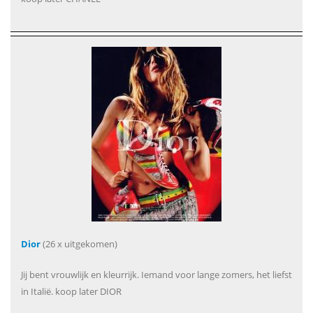
Dior
(26 x uitgekomen)
Jij bent vrouwlijk en kleurrijk. Iemand voor lange zomers, het liefst
in Italië. koop later DIOR