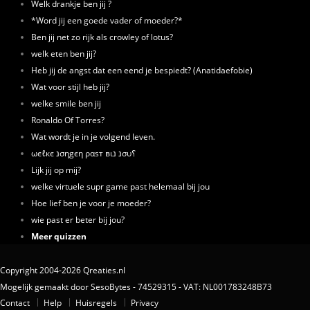
Welk drankje ben jij ?
*Word jij een goede vader of moeder?*
Ben jij net zo rijk als crowley of lotus?
welk eten ben jij?
Heb jij de angst dat een eend je bespiedt? (Anatidaefobie)
Wat voor stijl heb jij?
welke smile ben jij
Ronaldo Of Torres?
Wat wordt je in je volgend leven.
ωєℓкє נσηgєη ραѕт вιנ נσυ؟
Lijk jij op mij?
welke virtuele supr game past helemaal bij jou
Hoe lief ben je voor je moeder?
wie past er beter bij jou?
Meer quizzen
Copyright 2004-2026 Qreaties.nl
Mogelijk gemaakt door SesoBytes - 74529315 - VAT: NL001783248B73
Contact
Help
Huisregels
Privacy