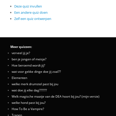
Deze quiz invullen
Een andere quiz doen
Zelf een quiz ontwerpen
Meer quizzen:
verveel jij je?
ben je jongen of meisje?
Hoe beroemd wordt jij?
wat voor gekke dinge doe jij zoal??
Elementen
welke merk drumstel past bij jou
wat doe jij elke dag??????
Welk magische maatje van de DEA hoort bij jou? (mijn versie)
welke hond past bij jou?
How To Be a Vampire?
Tranen