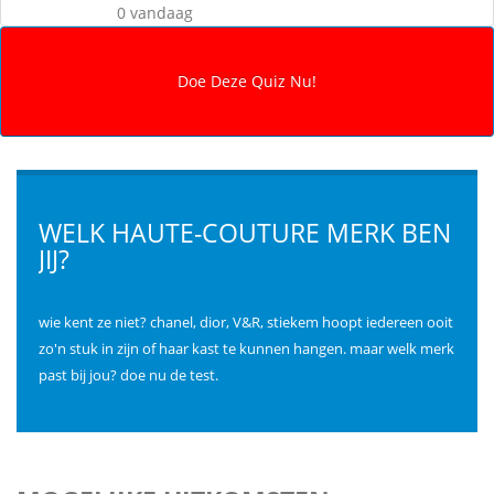
0 vandaag
WELK HAUTE-COUTURE MERK BEN
JIJ?
wie kent ze niet? chanel, dior, V&R, stiekem hoopt iedereen ooit
zo'n stuk in zijn of haar kast te kunnen hangen. maar welk merk
past bij jou? doe nu de test.