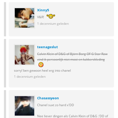
Xinny5
V&R!
1 decennium geleden
teenageslut
Calvin Klein of D&G of Björn Borg OF G Star Raw
vind ik persoonlijk niet mooi en kakkerskleding
sorry! ben gewoon heel erg into chanel
1 decennium geleden
Chasassyeon
Chanel suxt zo hard x'DD
Nee liever dingen als Calvin Klein of D&G :'DD of