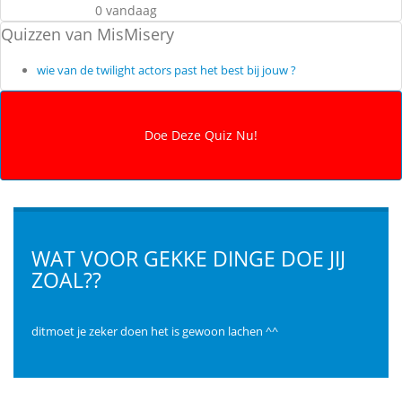
0 vandaag
Quizzen van MisMisery
wie van de twilight actors past het best bij jouw ?
WAT VOOR GEKKE DINGE DOE JIJ
ZOAL??
ditmoet je zeker doen het is gewoon lachen ^^