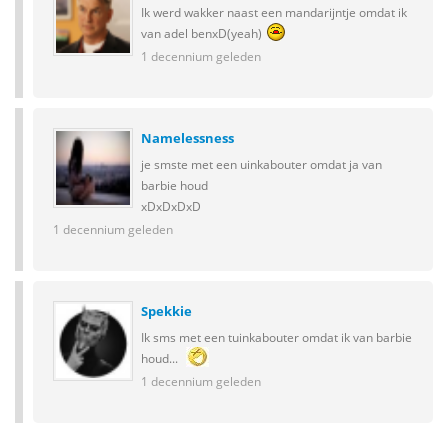
Ik werd wakker naast een mandarijntje omdat ik
van adel benxD(yeah)
1 decennium geleden
Namelessness
je smste met een uinkabouter omdat ja van
barbie houd
xDxDxDxD
1 decennium geleden
Spekkie
Ik sms met een tuinkabouter omdat ik van barbie
houd...
1 decennium geleden