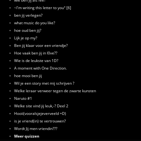
wie ben jij als fee?
~I'm writing this letter to you° [6]
ben jij verlegen?
what music do you like?
hoe oud ben jij?
Lijk je op my?
Ben jij klaar voor een vriendje?
Hoe vaak ben jij in l0ve??
Wie is de leukste van 1D?
A moment with One Direction.
hoe mooi ben jij
Wil je een story met mij schrijven ?
Welke leraar verweer tegen de zwarte kunsten
Naruto #1
Welke site vind jij leuk,-? Deel 2
Hooii(vooralsjejeverveeld =D)
is je vriend(in) te vertrouwen?
Wordt Jij men vriendin???
Meer quizzen