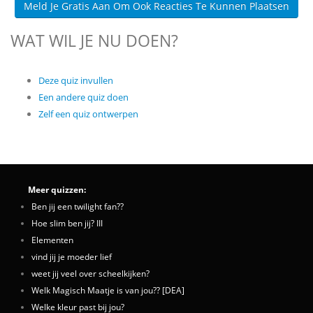
Meld Je Gratis Aan Om Ook Reacties Te Kunnen Plaatsen
WAT WIL JE NU DOEN?
Deze quiz invullen
Een andere quiz doen
Zelf een quiz ontwerpen
Meer quizzen:
Ben jij een twilight fan??
Hoe slim ben jij? III
Elementen
vind jij je moeder lief
weet jij veel over scheelkijken?
Welk Magisch Maatje is van jou?? [DEA]
Welke kleur past bij jou?