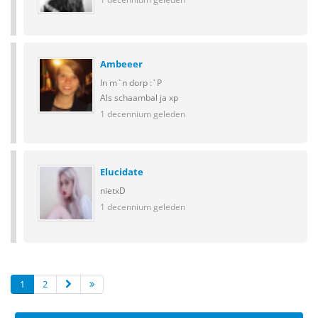
Ambeeer
In m`n dorp :`P
Als schaambal ja xp
1 decennium geleden
Elucidate
nietxD
1 decennium geleden
1
2