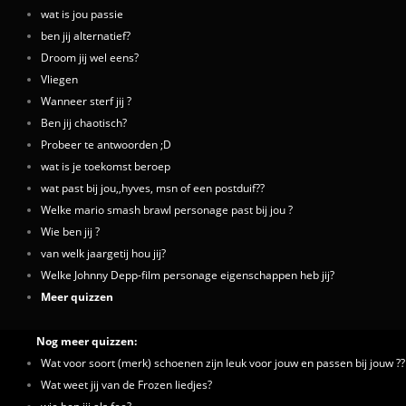
wat is jou passie
ben jij alternatief?
Droom jij wel eens?
Vliegen
Wanneer sterf jij ?
Ben jij chaotisch?
Probeer te antwoorden ;D
wat is je toekomst beroep
wat past bij jou,,hyves, msn of een postduif??
Welke mario smash brawl personage past bij jou ?
Wie ben jij ?
van welk jaargetij hou jij?
Welke Johnny Depp-film personage eigenschappen heb jij?
Meer quizzen
Nog meer quizzen:
Wat voor soort (merk) schoenen zijn leuk voor jouw en passen bij jouw ??
Wat weet jij van de Frozen liedjes?