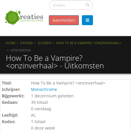
Aanmelden
HOME
ONTDEK
QUIZZEN
HOW TO BE A VAMPIRE? <ONZINVERHAAL>
UITKOMSTEN
How To Be a Vampire?
<onzinverhaal> - Uitkomsten
Titel:
How To Be a Vampire? <onzinverhaal>
Schrijver:
Monochrome
Bijgewerkt:
1 decennium geleden
Gedaan:
39 totaal
0 vandaag
Leeftijd:
AL
Kudos:
1 totaal
0 deze week