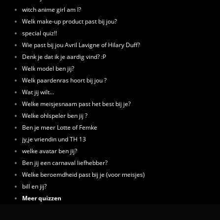
witch anime girl am I?
Welk make-up product past bij jou?
special quiz!!
Wie past bij jou Avril Lavigne of Hilary Duff?
Denk je dat ik je aardig vind? :P
Welk model ben jij?
Welk paardenras hoort bij jou ?
Wat jij wilt...
Welke meisjesnaam past het best bij je?
Welke ohlspeler ben jij ?
Ben je meer Lotte of Femke
jy,je vriendin und TH 13
welke avatar ben jij?
Ben jij een carnaval liefhebber?
Welke beroemdheid past bij je (voor meisjes)
bill en jij?
Meer quizzen