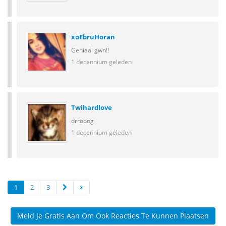
xoEbruHoran
Geniaal gwn!!
1 decennium geleden
Twihardlove
drrooog
1 decennium geleden
1
2
3
Meld Je Gratis Aan Om Ook Reacties Te Kunnen Plaatsen