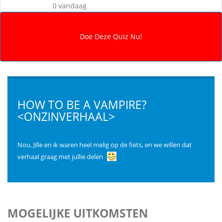
0 vandaag
HOW TO BE A VAMPIRE?
<ONZINVERHAAL>
Nou, Jille en ik waren heel melig op de fiets, en we willen dat
verhaal graag met jullie delen
MOGELIJKE UITKOMSTEN