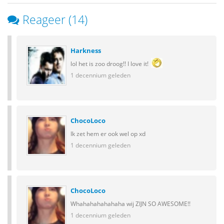
Reageer (14)
Harkness
lol het is zoo droog!! I love it!
1 decennium geleden
ChocoLoco
Ik zet hem er ook wel op xd
1 decennium geleden
ChocoLoco
Whahahahahahaha wij ZIJN SO AWESOME!!
1 decennium geleden