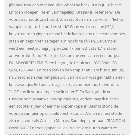
Jille heel raar aan met een blik: What the heck DOEN jullie hier?!
En toen vroegen Jille en Sam tegelijk: "Dragen jullie lenzen?" De
voorste schudde zijn hoofd, toen stapte Sam naar voren, "Echte
vampiers zijn toch koud en sterk? Gaan we testen, he Jil?" Jille
knikte en toen gingen ze aan beide kanten van de eerste vampier
staan en begonnen ze tegen zijn hoofd te tikken. De vampier
werd een beetje chagrijnig en zei: "Ik ben echt sterk." en toen
antwoordde Sam: "Ha, kijk of je kan me verslaan in een potje...
DUIMWORSTELEN!" Toen begon Jille te juichen: "GO SAM, GO
SAM, GO SAM!" En toen staken de vampier en Sam hun duim uit,
na 3 seconden was het gebeurd, Sam's duim was geknakt als een
knakworstje.. En toen vroeg Jille of ze vampier mocht worden:
"HOE kan ik voor vampier solliciteren?" En Sam gooide er
tussendoor: "Maar wel pas op mijn 18e, anders mag ik niet op
een scooter rijden of een helikopter kopen!" Daarna stond de
voorste vampier op en stelde zich voor als Aro en de rest stelde
zich ook voor als Caius en Marcus. Sam riep spontaan: "RANDOM
DANCING!" En toen gingen ze los. Na die 2 minuten waren ze