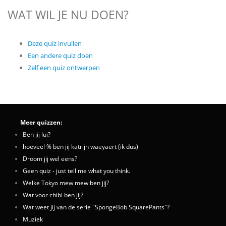
WAT WIL JE NU DOEN?
Deze quiz invullen
Een andere quiz doen
Zelf een quiz ontwerpen
Meer quizzen:
Ben jij lui?
hoeveel % ben jij katrijn waeyaert (ik dus)
Droom jij wel eens?
Geen quiz - just tell me what you think.
Welke Tokyo mew mew ben jij?
Wat voor chibi ben jij?
Wat weet jij van de serie "SpongeBob SquarePants"?
Muziek