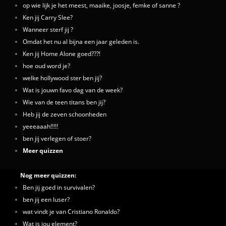
op wie lijk je het meest, maaike, joosje, femke of sanne ?
Ken jij Carry Slee?
Wanneer sterf jij ?
Omdat het nu al bijna een jaar geleden is.
Ken jij Home Alone goed???!
hoe oud word je?
welke hollywood ster ben jij?
Wat is jouwn favo dag van de week?
Wie van de teen titans ben jij?
Heb jij de zeven schoonheden
yeeeaaah!!!!!
ben jij verlegen of stoer?
Meer quizzen
Nog meer quizzen:
Ben jij goed in survivalen?
ben jij een luser?
wat vindt je van Cristiano Ronaldo?
Wat is jou element?