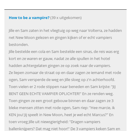
How to be a vampire?
(39 x uitgekomen)
Jille en Sam zaten in het vliegtuig op weg naar Volterra, ze hadden
net New Moon gelezen en gingen kijken of er echt vampiers
bestonden.
Jille bestelde een cola en Sam bestelde een sinas, de reis was erg
kort en ze waren er gauw, nadat ze alle spullen in het hotel
hadden achtergelaten gingen ze op zoek naar de vampiers.
Ze liepen zomaar de straat op en daar zagen ze iemand met rode
ogen, Sam versperde de weg en Jille sloeg op z'n achterhoofd.
Toen vielen er 2 rode stippen naar beneden en Sam krijste: "JIJ
BENT GEEN ECHTE VAMPIER OPLICHTER!" En ze renden weg.
Toen gingen ze een groot gebouw binnen en daar zagen ze 3
bleke mensen zitten met rode ogen, Sam riep: "Hee marcie, ik
KEN jou! Jij speelt in New Moon, heet je wel echt Marcus?" En
toen vroeg Jille uit niewsgierigheid: "Dragen vampiers
ballenknijpers? Dat mag niet hoor!" De 3 vampiers keken Sam en