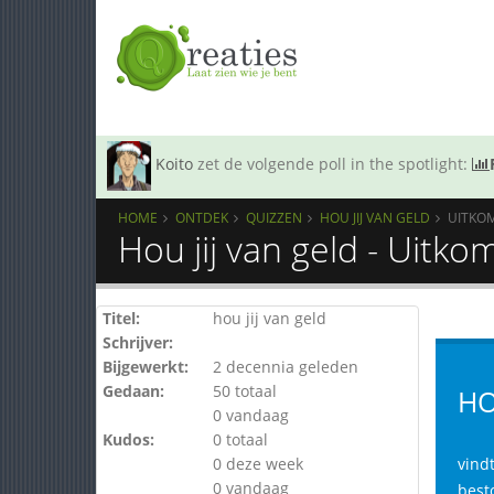
Koito
zet de volgende poll in the spotlight:
HOME
ONTDEK
QUIZZEN
HOU JIJ VAN GELD
UITKO
Hou jij van geld - Uitko
Titel:
hou jij van geld
Schrijver:
Bijgewerkt:
2 decennia geleden
Gedaan:
50 totaal
HO
0 vandaag
Kudos:
0 totaal
0 deze week
vindt
0 vandaag
best