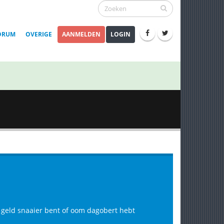
ORUM
OVERIGE
AANMELDEN
LOGIN
te geld snaaier bent of oom dagobert hebt