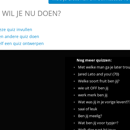
 WIL JE NU DOEN?
eze quiz invullen
en andere quiz doen
elf een quiz ontwerpen
Nog meer quizzen:
Met welke man ga je later tro
Jared Leto and you! {70}
Welke soort fruit ben jij?
wie uit OFF ben jij
werk merk ben jij
Wat was jij in je vorige leven!!?
saai of leuk
Ben jij meelig?
Wat ben jij voor typje>?
Welk dier past bij jou=