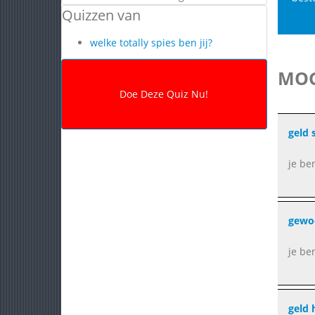
Quizzen van
welke totally spies ben jij?
MOG
geld 
je be
gewo
je be
geld 