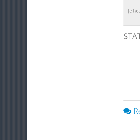
je ho
STA
R