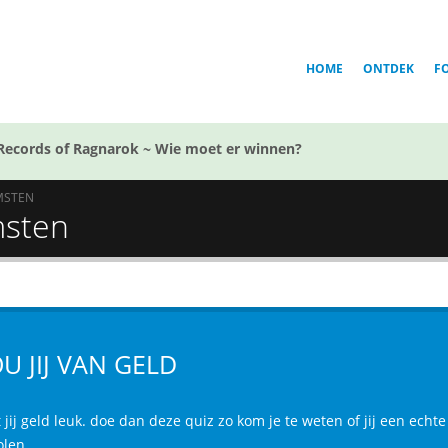
HOME
ONTDEK
F
Records of Ragnarok ~ Wie moet er winnen?
MSTEN
msten
U JIJ VAN GELD
 jij geld leuk. doe dan deze quiz zo kom je te weten of jij een ech
olen