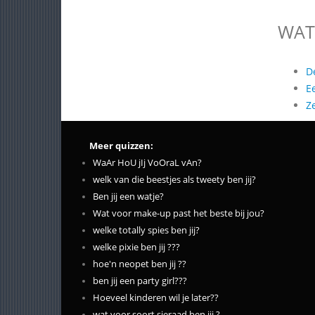
WAT
D
E
Z
Meer quizzen:
WaAr HoU jIj VoOraL vAn?
welk van die beestjes als tweety ben jij?
Ben jij een watje?
Wat voor make-up past het beste bij jou?
welke totally spies ben jij?
welke pixie ben jij ???
hoe'n neopet ben jij ??
ben jij een party girl???
Hoeveel kinderen wil je later??
wat voor soort sieraad ben jij ?