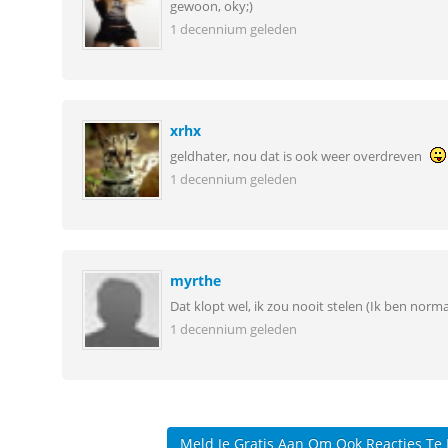
gewoon, oky;)
1 decennium geleden
xrhx
geldhater, nou dat is ook weer overdreven
1 decennium geleden
myrthe
Dat klopt wel, ik zou nooit stelen (Ik ben norma
1 decennium geleden
Meld Je Gratis Aan Om Ook Reacties Te