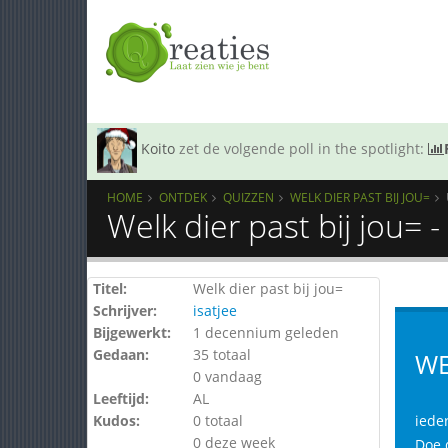
Koito
zet de volgende poll in the spotlight:
HOME
ONTDEK
QUIZZEN
WELK DIER PAST BIJ JOU=
Welk dier past bij jou= 
Titel:
Welk dier past bij jou=
Schrijver:
isatjee
Bijgewerkt:
1 decennium geleden
Gedaan:
35 totaal
WE
0 vandaag
Leeftijd:
AL
Kudos:
0 totaal
iede
0 deze week
Doe 