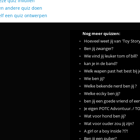
eze quiz invullen
en andere quiz doen
elf een quiz ontwerpen
Nog meer quizzen:
Hoeveel weet jij van 'Toy Story
Ben jij zwanger?
Wie vind jij leuker tom of bill?
kan je in de band?
Welk wapen past het best bij 
Wie ben jij?
Welke bekende nerd ben jij ?
Welke eccky ben jij?
ben jij een goede vriend of e
Je eigen POTC Advontuur. / T
Wat voor hond ben jij?
Wat voor ouder zou jij zijn?
A girl or a boy inside ?!?!
Ben jij een puber?