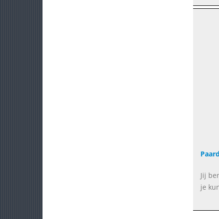
Paar
Jij be
je ku