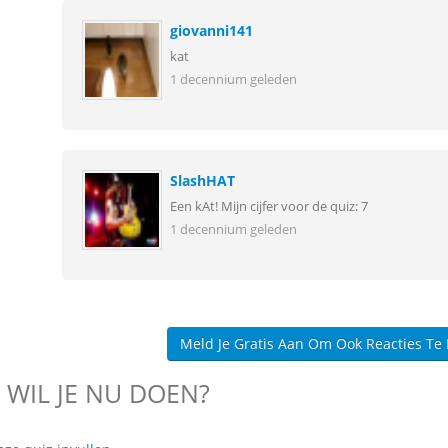
giovanni141
kat
1 decennium geleden
SlashHAT
Een kAt! Mijn cijfer voor de quiz: 7
1 decennium geleden
Meld Je Gratis Aan Om Ook Reacties Te
 WIL JE NU DOEN?