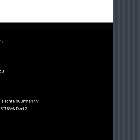
'?
jou
en slechte buurman???
ORTUGA!, Deel 2