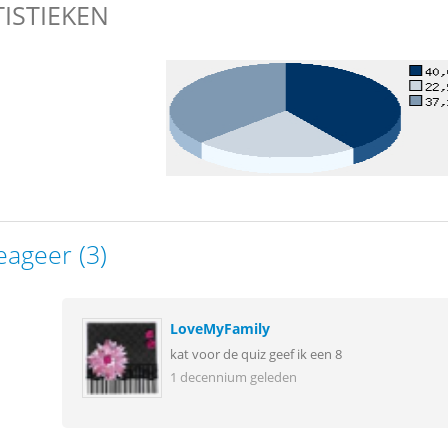
TISTIEKEN
eageer (3)
LoveMyFamily
kat voor de quiz geef ik een 8
1 decennium geleden