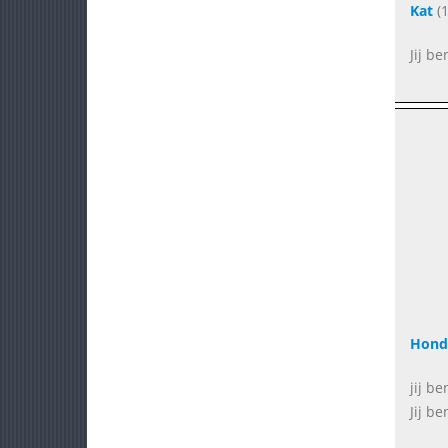
Kat
(1
Jij b
Hond
jij be
Jij b