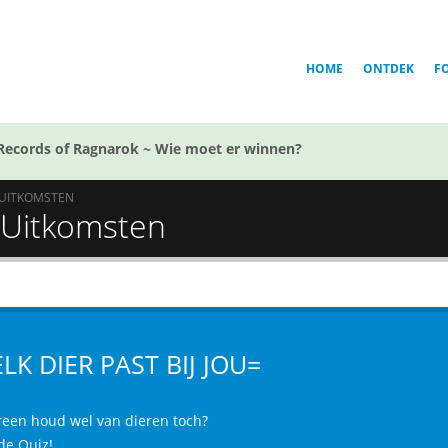
HOME
ONTDEK
F
Records of Ragnarok ~ Wie moet er winnen?
UITKOMSTEN
- Uitkomsten
LK DIER PAST BIJ JOU=
reen houd wel van dieren toch?
de Quiz!