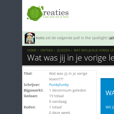
Koito
zet de volgende poll in the spotlight:
HOME
ONTDEK
QUIZZEN
WAT WAS JIJ IN JE VORIGE LE
Wat was jij in je vorige 
Titel:
Wat was jij in je vorige
leven!!??
Schrijver:
Punkyfunky
Bijgewerkt:
1 decennium geleden
WA
Gedaan:
19 totaal
0 vandaag
Kudos:
1 totaal
Wil j
0 deze week