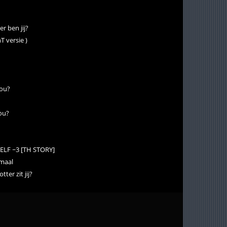
er ben jij?
T versie )
jou?
jou?
LF ~3 [TH STORY]
rmaal
ter zit jij?