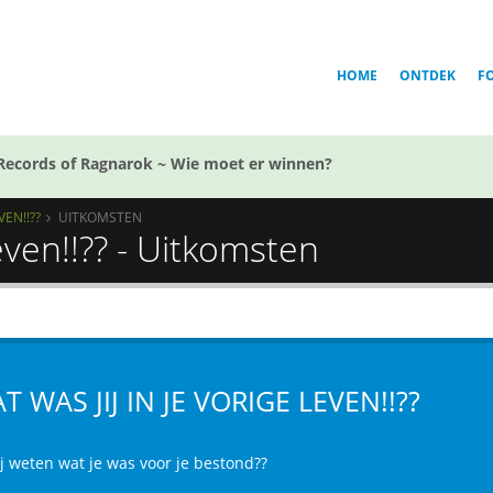
HOME
ONTDEK
F
Records of Ragnarok ~ Wie moet er winnen?
VEN!!??
UITKOMSTEN
leven!!?? - Uitkomsten
T WAS JIJ IN JE VORIGE LEVEN!!??
ij weten wat je was voor je bestond??