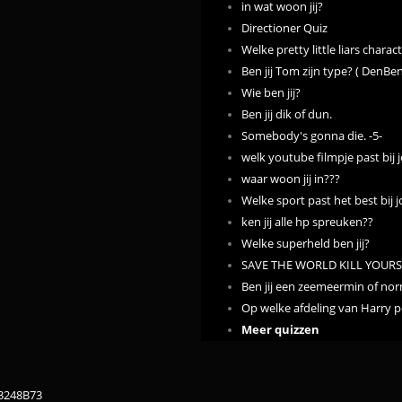
in wat woon jij?
Directioner Quiz
Welke pretty little liars charact
Ben jij Tom zijn type? ( DenBen
Wie ben jij?
Ben jij dik of dun.
Somebody's gonna die. -5-
welk youtube filmpje past bij 
waar woon jij in???
Welke sport past het best bij 
ken jij alle hp spreuken??
Welke superheld ben jij?
SAVE THE WORLD KILL YOURSE
Ben jij een zeemeermin of no
Op welke afdeling van Harry pot
Meer quizzen
83248B73