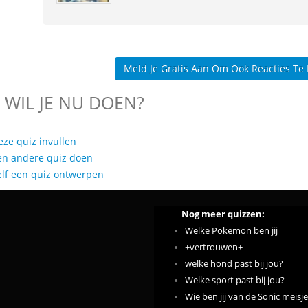
Meld Je Gratis Aan Om Ook Reacties Te
 WIL JE NU DOEN?
eze quiz invullen
en andere quiz doen
elf een quiz ontwerpen
Nog meer quizzen:
Welke Pokemon ben jij
+vertrouwen+
welke hond past bij jou?
Welke sport past bij jou?
Wie ben jij van de Sonic meisjes