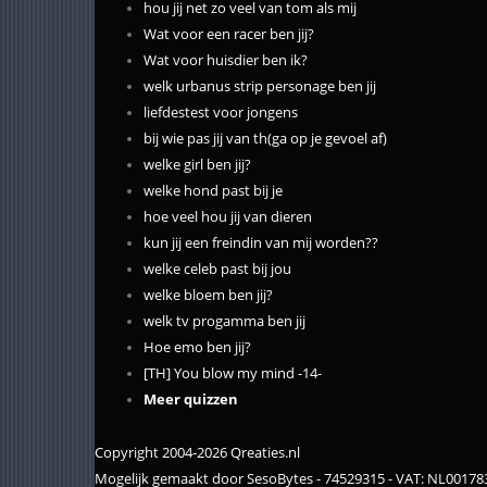
hou jij net zo veel van tom als mij
Wat voor een racer ben jij?
Wat voor huisdier ben ik?
welk urbanus strip personage ben jij
liefdestest voor jongens
bij wie pas jij van th(ga op je gevoel af)
welke girl ben jij?
welke hond past bij je
hoe veel hou jij van dieren
kun jij een freindin van mij worden??
welke celeb past bij jou
welke bloem ben jij?
welk tv progamma ben jij
Hoe emo ben jij?
[TH] You blow my mind -14-
Meer quizzen
Copyright 2004-2026 Qreaties.nl
Mogelijk gemaakt door SesoBytes - 74529315 - VAT: NL0017