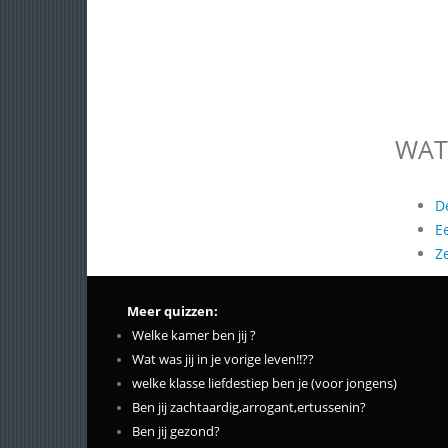
WAT
D
E
Z
Meer quizzen:
Welke kamer ben jij ?
Wat was jij in je vorige leven!!??
welke klasse liefdestiep ben je (voor jongens)
Ben jij zachtaardig,arrogant,ertussenin?
Ben jij gezond?