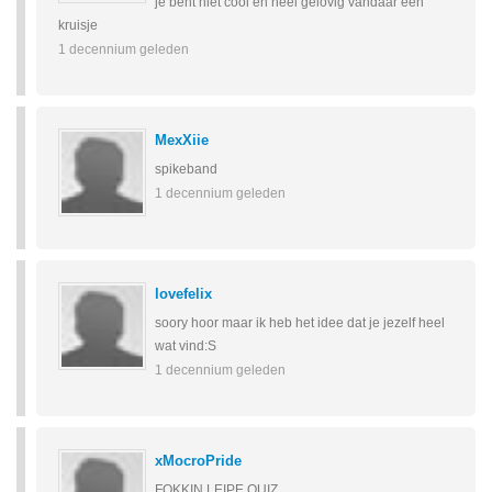
je bent niet cool en heel gelovig vandaar een
kruisje
1 decennium geleden
MexXiie
spikeband
1 decennium geleden
lovefelix
soory hoor maar ik heb het idee dat je jezelf heel
wat vind:S
1 decennium geleden
xMocroPride
FOKKIN LEIPE QUIZ