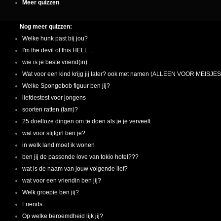
Meer quizzen
Nog meer quizzen:
Welke hunk past bij jou?
I'm the devil of this HELL ...
wie is je beste vriend(in)
Wat voor een kind krijg jij later? ook met namen (ALLEEN VOOR MEISJES
Welke Spongebob figuur ben jij?
liefdestest voor jongens
soorten ratten (tam)?
25 doelloze dingen om te doen als je je verveelt
wat voor stijlgirl ben je?
in welk land moet ik wonen
ben jij de passende love van tokio hotel???
wat is de naam van jouw volgende lief?
wat voor een vriendin ben jij?
Welk groepie ben jij?
Friends.
Op welke beroemdheid lijk jij?