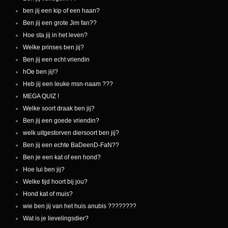
ben jij een kip of een haan?
Ben jij een grote Jim fan??
Hoe sta jij in het leven?
Welke prinses ben jij?
Ben jij een echt vriendin
hOe ben jij!?
Heb jij een leuke msn-naam ???
MEGA QUIZ !
Welke soort draak ben jij?
Ben jij een goede vriendin?
welk uitgestorven diersoort ben jij?
Ben jij een echte BaDeenD-FaN??
Ben je een kat of een hond?
Hoe lui ben jij?
Welke tijd hoort bij jou?
Hond kat of muis?
wie ben jij van het huis anubis ????????
Wat is je lievelingsdier?