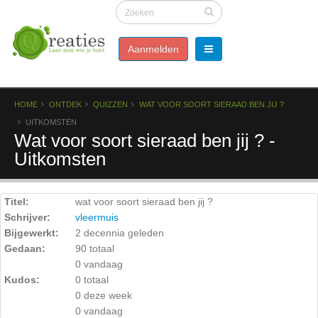
Aanmelden
HOME
ONTDEK
QUIZZEN
WAT VOOR SOORT SIERAAD BEN JIJ ?
UITKOMSTEN
Wat voor soort sieraad ben jij ? -
Uitkomsten
Titel:
wat voor soort sieraad ben jij ?
Schrijver:
vleermuis
Bijgewerkt:
2 decennia geleden
Gedaan:
90 totaal
0 vandaag
Kudos:
0 totaal
0 deze week
0 vandaag