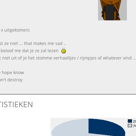
 x uitgekomen)
st ze niet ... that makes me sad ..
 beloof me dat je ze zal lezen
 niet uit of je het stomme verhaaltjes / rijmpjes of whatever vind ..
e hope know
on't destroy
TISTIEKEN