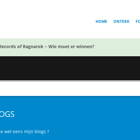
HOME
ONTDEK
F
Records of Ragnarok ~ Wie moet er winnen?
OGS
je wel eens mijn blogs ?