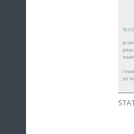
:'(
(12
je lee
pleas
maakt
i hav
plz d
STA