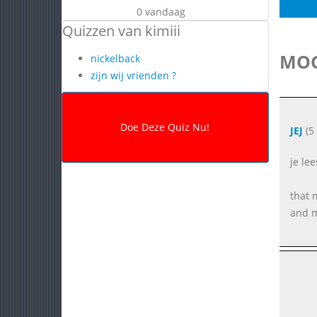
0 vandaag
Quizzen van kimiii
MOG
nickelback
zijn wij vrienden ?
JEJ
(5
je le
that
and 