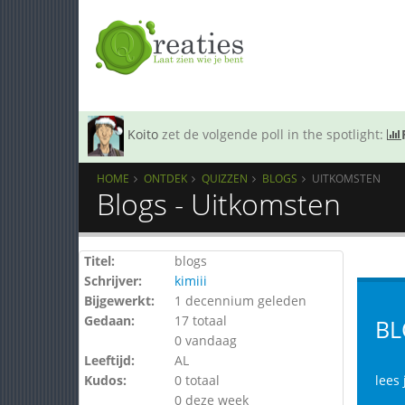
Koito
zet de volgende poll in the spotlight:
HOME
ONTDEK
QUIZZEN
BLOGS
UITKOMSTEN
Blogs - Uitkomsten
Titel:
blogs
Schrijver:
kimiii
Bijgewerkt:
1 decennium geleden
Gedaan:
17 totaal
BL
0 vandaag
Leeftijd:
AL
Kudos:
0 totaal
lees 
0 deze week