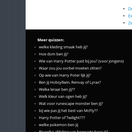
D
E
Z
Meer quizzen:
welke kleding smaak heb jij?
Hoe dom ben jij?
Wie van Harry Potter past bij jou? (voor jongens)
Waar zou jou oorbel moeten zitten?
Op wie van Harry Poter lijk jij?
Ben jij Hobsyllwin, Renvay of Lyrax?
Welke leraar ben jij??
Welk kleur van ogen heb jij?
Wat voor runescape monster ben jij?
bij wie pas jij het best van McFly??
Harry Potter of Twilight???
welke pokemon ben jij
Bij welke afdeling van hogwarts hoor jij?