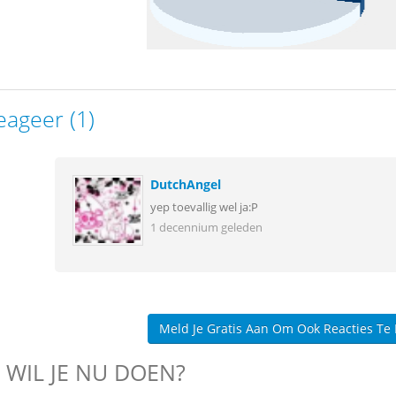
eageer (1)
DutchAngel
yep toevallig wel ja:P
1 decennium geleden
Meld Je Gratis Aan Om Ook Reacties Te
 WIL JE NU DOEN?