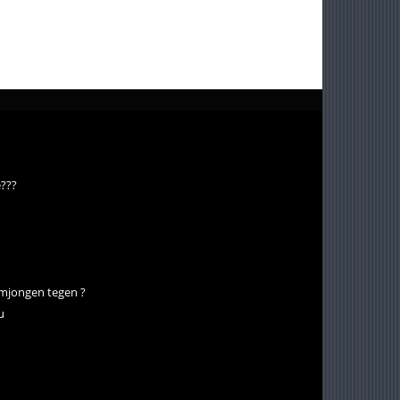
e???
omjongen tegen ?
u