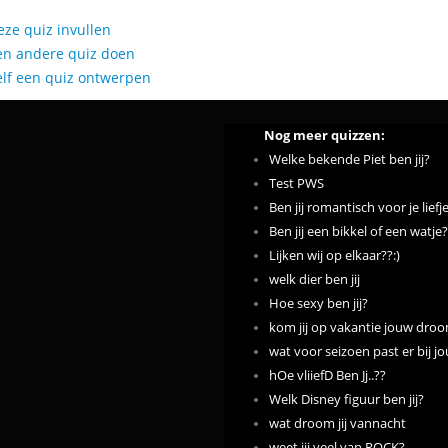
eze quiz invullen
en andere quiz doen
elf een quiz ontwerpen
Nog meer quizzen:
Welke bekende Piet ben jij?
Test PWS
Ben jij romantisch voor je liefj
Ben jij een bikkel of een watje?
Lijken wij op elkaar??:)
welk dier ben jij
Hoe sexy ben jij?
kom jij op vakantie jouw dro
wat voor seizoen past er bij jo
hOe vliiefD Ben Jj..??
Welk Disney figuur ben jij?
wat droom jij vannacht
weet jij veel van ROCK?