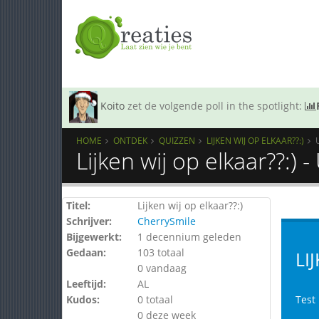
Koito
zet de volgende poll in the spotlight:
HOME
ONTDEK
QUIZZEN
LIJKEN WIJ OP ELKAAR??:)
Lijken wij op elkaar??:) 
Titel:
Lijken wij op elkaar??:)
Schrijver:
CherrySmile
Bijgewerkt:
1 decennium geleden
Gedaan:
103 totaal
LI
0 vandaag
Leeftijd:
AL
Kudos:
0 totaal
Test 
0 deze week