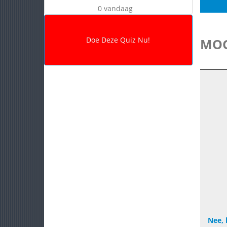
0 vandaag
MOG
Nee, 