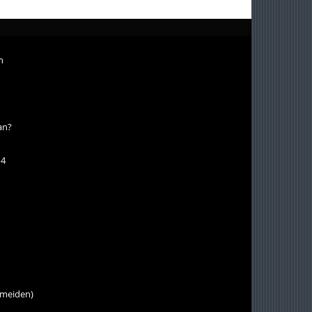
n
an?
 4
r meiden)