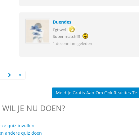
Duendes
Egt wel
Super match!!!!
1 decennium geleden
2
Meld Je Gratis Aan Om Ook Reacties Te
 WIL JE NU DOEN?
eze quiz invullen
en andere quiz doen