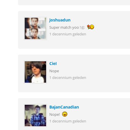
joshuadun
Super match yoo ! ((:
1 decennium geleden
CieI
Nope
1 decennium geleden
BajanCanadian
Nope!
1 decennium geleden