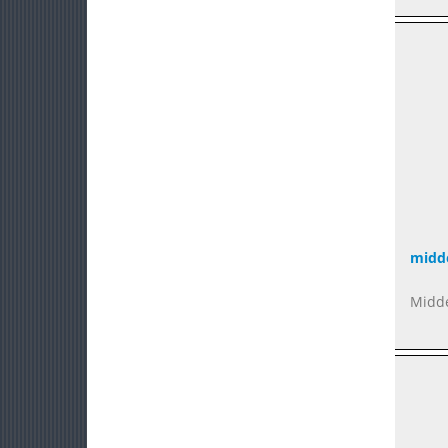
midd
Midde