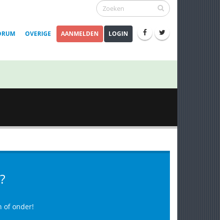
ORUM
OVERIGE
AANMELDEN
LOGIN
?
n of onder!