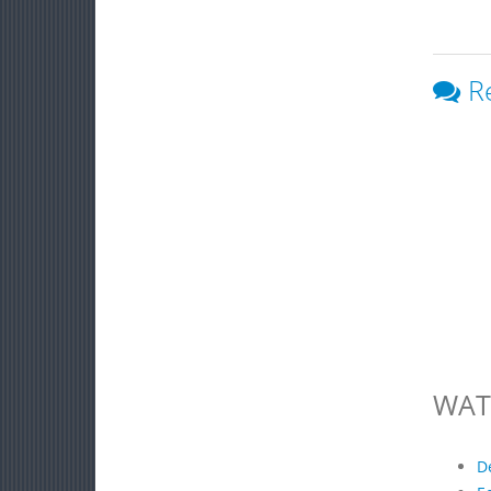
R
WAT
D