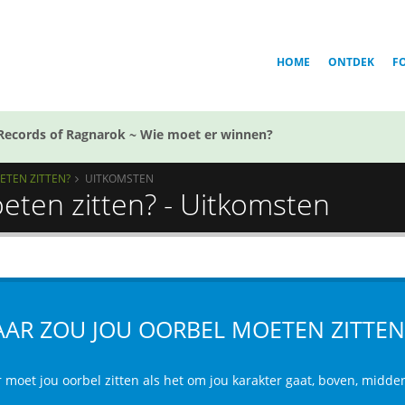
HOME
ONTDEK
F
Records of Ragnarok ~ Wie moet er winnen?
ETEN ZITTEN?
UITKOMSTEN
eten zitten? - Uitkomsten
AR ZOU JOU OORBEL MOETEN ZITTEN
 moet jou oorbel zitten als het om jou karakter gaat, boven, midde