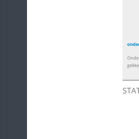
onde
Onder
gekke
STA