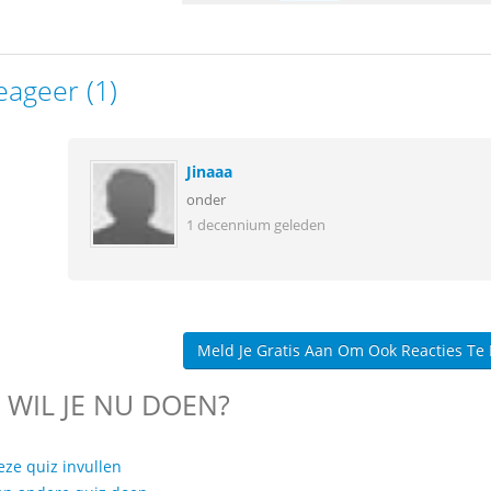
eageer (1)
Jinaaa
onder
1 decennium geleden
Meld Je Gratis Aan Om Ook Reacties Te
 WIL JE NU DOEN?
eze quiz invullen