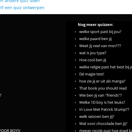
en andere quiz doen
elf een quiz ontwerpen
Nog meer quizzen:
welke sport past bij jou?
welke paard ben jij
Weet jij veel van msn???
wat is jou type?
Hoe cool ben jij
welke religie past het best bij 
Dé magie test!
hoe zie jij er uit als manga?
That book you should read
?
Wie ben jij van "friends"?
Welke 1D boy is het leuks?
In Love Met Patrick Stump??
welk seizoen ben jij?
Wat voor chocolade ben jij?
n?VOOR BOYS!
megan nicole quiz hoe goed ke