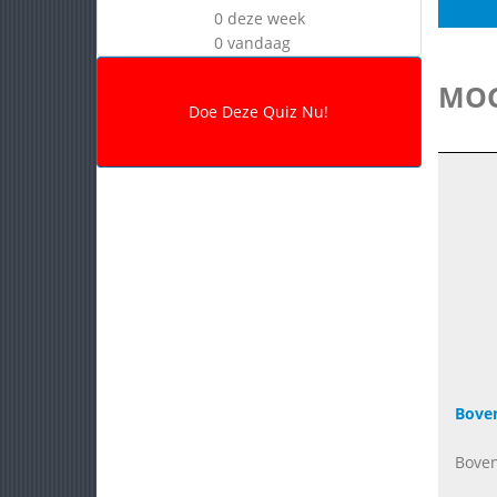
0 deze week
0 vandaag
MOG
Bove
Boven