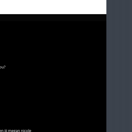
jou?
n jij megan nicole