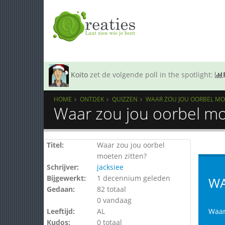
Koito
zet de volgende poll in the spotlight:
HOME
ONTDEK
QUIZZEN
WAAR ZOU JOU OORBEL MO
Waar zou jou oorbel mo
Titel:
Waar zou jou oorbel
moeten zitten?
Schrijver:
jacksiee
Bijgewerkt:
1 decennium geleden
WA
Gedaan:
82 totaal
0 vandaag
Leeftijd:
AL
Waar
Kudos:
0 totaal