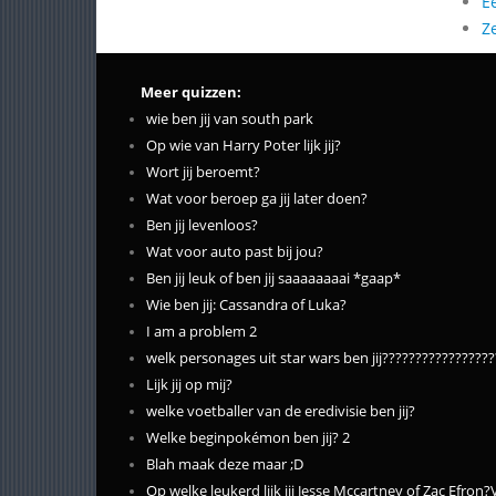
E
Z
Meer quizzen:
wie ben jij van south park
Op wie van Harry Poter lijk jij?
Wort jij beroemt?
Wat voor beroep ga jij later doen?
Ben jij levenloos?
Wat voor auto past bij jou?
Ben jij leuk of ben jij saaaaaaaai *gaap*
Wie ben jij: Cassandra of Luka?
I am a problem 2
welk personages uit star wars ben jij?????????????????
Lijk jij op mij?
welke voetballer van de eredivisie ben jij?
Welke beginpokémon ben jij? 2
Blah maak deze maar ;D
Op welke leukerd lijk jij Jesse Mccartney of Zac Efro