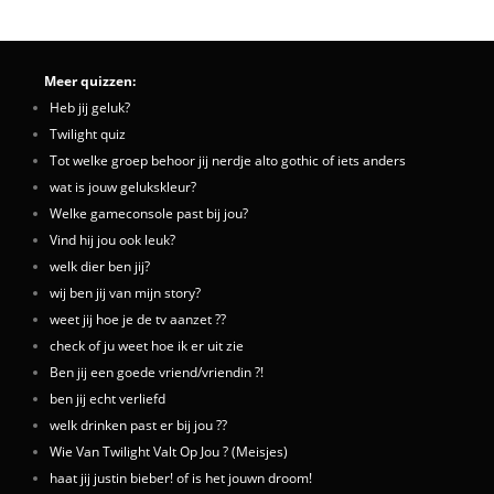
Meer quizzen:
Heb jij geluk?
Twilight quiz
Tot welke groep behoor jij nerdje alto gothic of iets anders
wat is jouw gelukskleur?
Welke gameconsole past bij jou?
Vind hij jou ook leuk?
welk dier ben jij?
wij ben jij van mijn story?
weet jij hoe je de tv aanzet ??
check of ju weet hoe ik er uit zie
Ben jij een goede vriend/vriendin ?!
ben jij echt verliefd
welk drinken past er bij jou ??
Wie Van Twilight Valt Op Jou ? (Meisjes)
haat jij justin bieber! of is het jouwn droom!