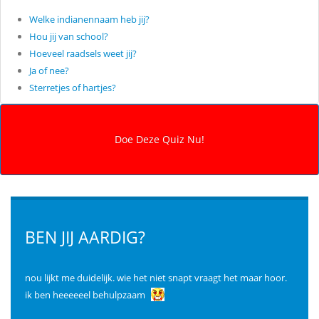
Welke indianennaam heb jij?
Hou jij van school?
Hoeveel raadsels weet jij?
Ja of nee?
Sterretjes of hartjes?
BEN JIJ AARDIG?
nou lijkt me duidelijk. wie het niet snapt vraagt het maar hoor.
ik ben heeeeeel behulpzaam