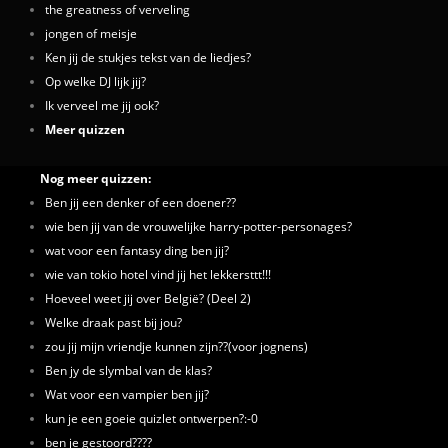
the greatness of verveling
jongen of meisje
Ken jij de stukjes tekst van de liedjes?
Op welke DJ lijk jij?
Ik verveel me jij ook?
Meer quizzen
Nog meer quizzen:
Ben jij een denker of een doener??
wie ben jij van de vrouwelijke harry-potter-personages?
wat voor een fantasy ding ben jij?
wie van tokio hotel vind jij het lekkersttt!!!
Hoeveel weet jij over België? (Deel 2)
Welke draak past bij jou?
zou jij mijn vriendje kunnen zijn??(voor jognens)
Ben jy de slymbal van de klas?
Wat voor een vampier ben jij?
kun je een goeie quizlet ontwerpen?:-0
ben je gestoord????