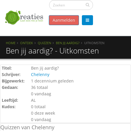
Aanmelden
HOME
ONTDEK
QUIZZEN
BEN JIJ AARDIG?
UITKOMSTEN
Ben jij aardig? - Uitkomsten
Titel:
Ben jij aardig?
Schrijver:
Chelenny
Bijgewerkt:
1 decennium geleden
Gedaan:
36 totaal
0 vandaag
Leeftijd:
AL
Kudos:
0 totaal
0 deze week
0 vandaag
Quizzen van Chelenny