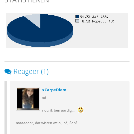
Reageer (1)
xCarpeDiem
xd
nou, ik ben aardig....
maaaaaar, dat wisten we al, hé, San?