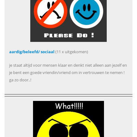
aardig/beleefd/ sociaal
(11 x uitgekomen)
je staat altijd voor mensen klaar en denkt niet alleen aan jezelf en
je bent een goede vriendin/vriend om in vertrouwen te nemen !
ga zo door..!