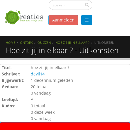
Aanmelden
HOME
ONTDEK
QUIZZEN
HOE ZIT JIJ IN ELKAAR ?
UITKOMSTEN
Hoe zit jij in elkaar ? - Uitkomsten
Titel:
hoe zit jij in elkaar ?
Schrijver:
devil14
Bijgewerkt:
1 decennium geleden
Gedaan:
20 totaal
0 vandaag
Leeftijd:
AL
Kudos:
0 totaal
0 deze week
0 vandaag