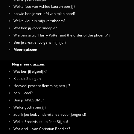
Welke foto van Ashlee Lauren ben jij?
op wie ben je verliefd van tokio hotel?
Welke kleur in mijn kerstboom?
Wat ben jij voorn snoepje?
Wie ben je uit "Harry Potter and the order of the phoenix"?
Ben je creatief volgens mijn juf?
Meer quizzen
Nog meer quizzen:
Wat ben jij eigenlijk?
Kies uit 2 dingen
Hoeveel procent flemming ben jij?
ben jij cool?
Ben jij AWESOME?
Welke godin ben jij?
zou ik jou leuk vinden?(alleen voor jongens!)
Welke Eredivisieclub Past Bij Jou?
Wat vind jij van Christian Beadles?