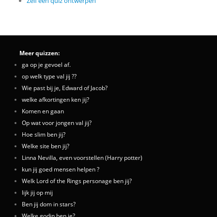
Zelf een quiz ontwerpen
Meer quizzen:
ga op je gevoel af.
op welk type val jij ??
Wie past bij je, Edward of Jacob?
welke afkortingen ken jij?
Komen en gaan
Op wat voor jongen val jij?
Hoe slim ben jij?
Welke site ben jij?
Linna Nevilla, even voorstellen (Harry potter)
kun jij goed mensen helpen ?
Welk Lord of the Rings personage ben jij?
lijk jij op mij
Ben jij dom in stars?
Welke godin ben je?