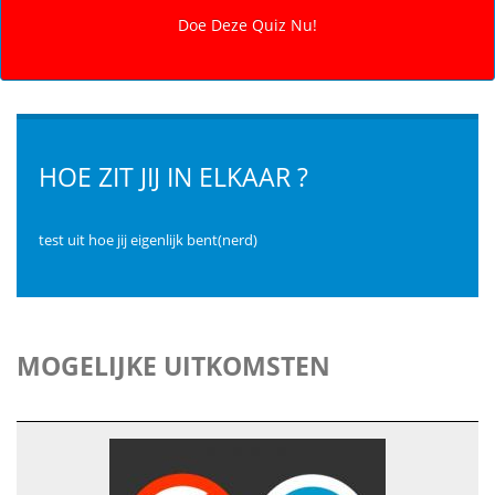
HOE ZIT JIJ IN ELKAAR ?
test uit hoe jij eigenlijk bent(nerd)
MOGELIJKE UITKOMSTEN