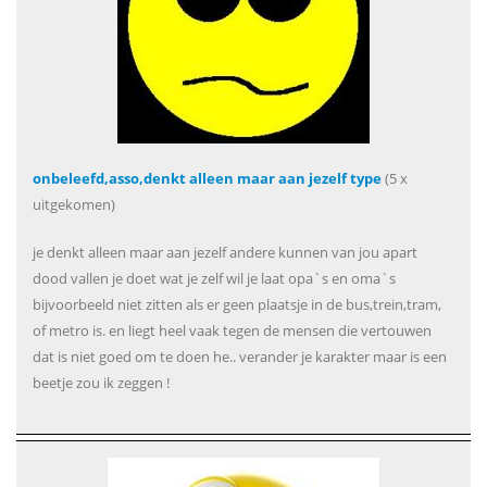
onbeleefd,asso,denkt alleen maar aan jezelf type
(5 x
uitgekomen)
je denkt alleen maar aan jezelf andere kunnen van jou apart
dood vallen je doet wat je zelf wil je laat opa`s en oma`s
bijvoorbeeld niet zitten als er geen plaatsje in de bus,trein,tram,
of metro is. en liegt heel vaak tegen de mensen die vertouwen
dat is niet goed om te doen he.. verander je karakter maar is een
beetje zou ik zeggen !