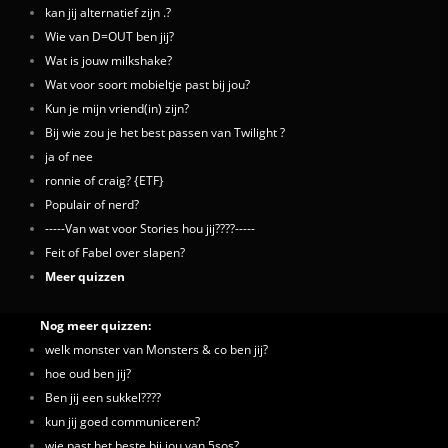
kan jij alternatief zijn .?
Wie van D=OUT ben jij?
Wat is jouw milkshake?
Wat voor soort mobieltje past bij jou?
Kun je mijn vriend(in) zijn?
Bij wie zou je het best passen van Twilight ?
ja of nee
ronnie of craig? {ETF}
Populair of nerd?
-----Van wat voor Stories hou jij????-----
Feit of Fabel over slapen?
Meer quizzen
Nog meer quizzen:
welk monster van Monsters & co ben jij?
hoe oud ben jij?
Ben jij een sukkel????
kun jij goed communiceren?
wie past het beste bij jou van 5sos?