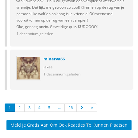
van Edward ook... En ik wil gewoon een vampier of weerwolf als
vriendje. Dat lijkt me gewoon zo cool! Klimmen op de rug van je
persoonlijke wolf en ook nog is je vriendje! Of razendsnel
vooruitkomen op de rug van een vampier!
Oke, genoeg onzin. Geweldige quiz. KUDOOOO!
1 decennium geleden
minerva66
jakee
1 decennium geleden
1
2
3
4
5
...
26
Meld Je Gratis Aan Om Ook Reacties Te Kunnen Plaatsen