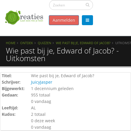
Aanmelden
HOME
ONTDEK
QUIZZEN
WIE PAST BIJ JE, EDWARD OF JACOB?
UITKOMS
Wie past bij je, Edward of Jacob? -
Uitkomsten
Titel:
Wie past bij je, Edward of Jacob?
Schrijver:
JuicyJasper
Bijgewerkt:
1 decennium geleden
Gedaan:
955 totaal
0 vandaag
Leeftijd:
AL
Kudos:
2 totaal
0 deze week
0 vandaag