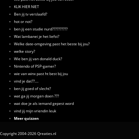
KLIK HIER NIET
Ben jij tv verslaafd?
hot or not?
ben jij een studie nurd??????????
Wat lambanei je het liefst?
Welke date-omgeving past het beste bij jou?
welke story?
Wie ben jij van donald duck?
Nintendo of PSP-gamer?
wie van winx past ht best bij jou
vind je dat??....
ben jij goed of slecht?
wat ga jij morgen doen ???
wat doe je als iemand gepest word
vind jij mijn vriendin leuk
Meer quizzen
Copyright 2004-2026 Qreaties.nl