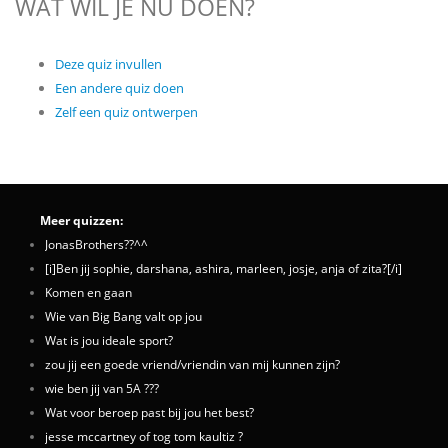
WAT WIL JE NU DOEN?
Deze quiz invullen
Een andere quiz doen
Zelf een quiz ontwerpen
Meer quizzen:
JonasBrothers??^^
[i]Ben jij sophie, darshana, ashira, marleen, josje, anja of zita?[/i]
Komen en gaan
Wie van Big Bang valt op jou
Wat is jou ideale sport?
zou jij een goede vriend/vriendin van mij kunnen zijn?
wie ben jij van 5A ???
Wat voor beroep past bij jou het best?
jesse mccartney of tog tom kaultiz ?