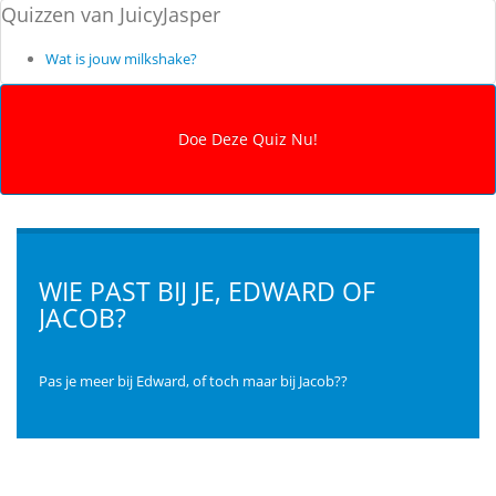
Quizzen van JuicyJasper
Wat is jouw milkshake?
WIE PAST BIJ JE, EDWARD OF
JACOB?
Pas je meer bij Edward, of toch maar bij Jacob??