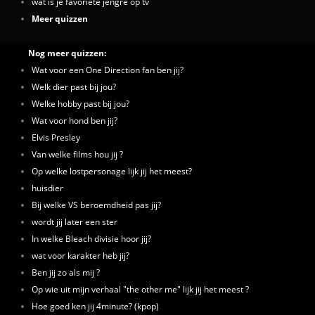
wat is je favoriete jengre op tv
Meer quizzen
Nog meer quizzen:
Wat voor een One Direction fan ben jij?
Welk dier past bij jou?
Welke hobby past bij jou?
Wat voor hond ben jij?
Elvis Presley
Van welke films hou jij ?
Op welke lostpersonage lijk jij het meest?
huisdier
Bij welke VS beroemdheid pas jij?
wordt jij later een ster
In welke Bleach divisie hoor jij?
wat voor karakter heb jij?
Ben jij zo als mij ?
Op wie uit mijn verhaal "the other me" lijk jij het meest ?
Hoe goed ken jij 4minute? (kpop)