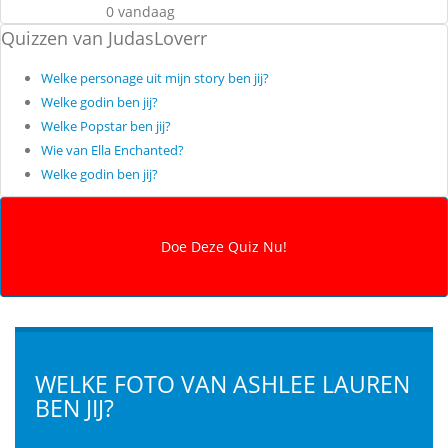
0 vandaag
Quizzen van JudasLoverr
Welke personage uit mijn story ben jij?
Welke godin ben jij?
Welke Popstar ben jij?
Wie van Ella Enchanted?
Welke godin ben jij?
WELKE FOTO VAN ASHLEE LAUREN
BEN JIJ?