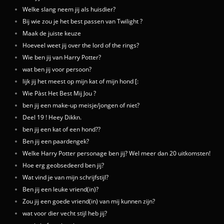
Welke slang neem jij als huisdier?
Bij wie zou je het best passen van Twilight ?
Maak de juiste keuze
Hoeveel weet jij over the lord of the rings?
Wie ben jij van Harry Potter?
wat ben jij voor persoon?
lijk jij het meest op mijn kat of mijn hond [:
Wie Pàst Het Best Mij Jou ?
ben jij een make-up meisje/jongen of niet?
Deel 19 ! Heey Dikkn.
ben jij een kat of een hond??
Ben jij een paardengek?
Welke Harry Potter personage ben jij? Wel meer dan 20 uitkomsten!
Hoe erg geobsedeerd ben jij?
Wat vind je van mijn schrijfstijl?
Ben jij een leuke vriend(in)?
Zou jij een goede vriend(in) van mij kunnen zijn?
wat voor dier vecht stijl heb jij?