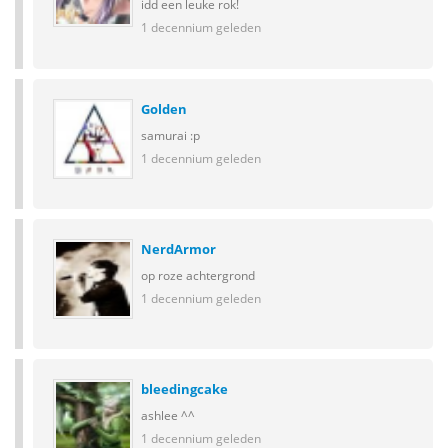
idd een leuke rok!
1 decennium geleden
Golden
samurai :p
1 decennium geleden
NerdArmor
op roze achtergrond
1 decennium geleden
bleedingcake
ashlee ^^
1 decennium geleden