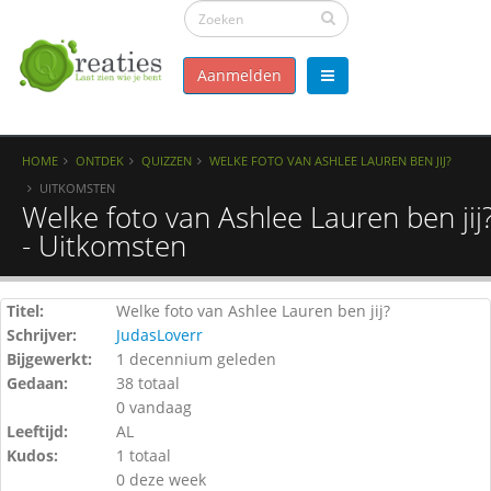
Aanmelden
HOME
ONTDEK
QUIZZEN
WELKE FOTO VAN ASHLEE LAUREN BEN JIJ?
UITKOMSTEN
Welke foto van Ashlee Lauren ben jij
- Uitkomsten
Titel:
Welke foto van Ashlee Lauren ben jij?
Schrijver:
JudasLoverr
Bijgewerkt:
1 decennium geleden
Gedaan:
38 totaal
0 vandaag
Leeftijd:
AL
Kudos:
1 totaal
0 deze week