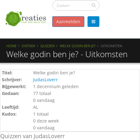
Aanmelden
HOME
ONTDEK
QUIZZEN
WELKE GODIN BEN JE?
UITKOMSTEN
Welke godin ben je? - Uitkomsten
Titel:
Welke godin ben je?
Schrijver:
JudasLoverr
Bijgewerkt:
1 decennium geleden
Gedaan:
77 totaal
0 vandaag
Leeftijd:
AL
Kudos:
1 totaal
0 deze week
0 vandaag
Quizzen van JudasLoverr