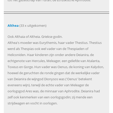
tot het gezelschap van Turan, de Etruskische Aphrodite.
Althea
(33 x uitgekomen)
Ook Althaia of Altheia. Griekse godin.
Althea's moeder was Eurythemis, haar vader Thestius. Thestius
werd als Thespias ook wel vader van de Thespiaden of
Heliconiden. Haar kinderen zijn onder andere Deianira, de
echtgenote van Hercules, Meleager, een geliefde van Atalanta,
Toxeus en Gorge. Hun vader was Oenus, de koning van Kalydon,
hoewel de geruchten de ronde gingen dat de werkelijke vader
van Deianira de wijngod Dionysos was ('Oenus' betekent
eveneens wijn), terwijl de echte vader van Meleager de
oorlogsgod Ares was, de minnaar van Aphrodite. Deianira had
zelf ook kenmerken van een oorlogsgodin; zij mende een
strijdwagen en vocht in oorlogen.