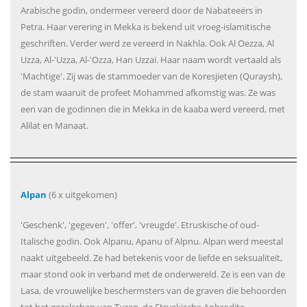
Arabische godin, ondermeer vereerd door de Nabateeërs in
Petra. Haar verering in Mekka is bekend uit vroeg-islamitische
geschriften. Verder werd ze vereerd in Nakhla. Ook Al Oezza, Al
Uzza, Al-'Uzza, Al-'Ozza, Han Uzzai. Haar naam wordt vertaald als
'Machtige'. Zij was de stammoeder van de Koresjieten (Quraysh),
de stam waaruit de profeet Mohammed afkomstig was. Ze was
een van de godinnen die in Mekka in de kaaba werd vereerd, met
Alilat en Manaat.
Alpan
(6 x uitgekomen)
'Geschenk', 'gegeven', 'offer', 'vreugde'. Etruskische of oud-
Italische godin. Ook Alpanu, Apanu of Alpnu. Alpan werd meestal
naakt uitgebeeld. Ze had betekenis voor de liefde en seksualiteit,
maar stond ook in verband met de onderwereld. Ze is een van de
Lasa, de vrouwelijke beschermsters van de graven die behoorden