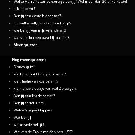
Welke Harry Potter personage ben jij? Wel meer dan 20 uitkomsten!
Lijk jij op mij?
Ben jij een echte bieber fan?
Op welke bollywood actrice lijk jij??
wie ben jij van mijn vrienden? :3
wat voor beroep past bij jou !!! xD
Meer quizzen
Nog meer quizzen:
Disney quiz!!
wie ben jij uit Disney's Frozen???
welk liedje van kus ben jij??
klein anubis quizje van wel 2 vraagen!
Ben jij een krachtpatser?
Ben jij serieus?? xD
Welke film past bij jou ?
Wat ben jij
welke style heb jij?
Wie van de Trollz meiden ben jij????