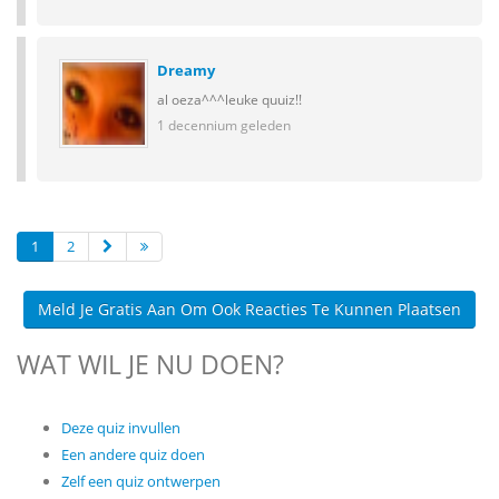
Dreamy
al oeza^^^leuke quuiz!!
1 decennium geleden
1
2
Meld Je Gratis Aan Om Ook Reacties Te Kunnen Plaatsen
WAT WIL JE NU DOEN?
Deze quiz invullen
Een andere quiz doen
Zelf een quiz ontwerpen