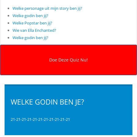
Welke personage uit mijn story ben jij?
Welke godin ben jij?
Welke Popstar ben jij?
Wie van Ella Enchanted?
Welke godin ben jij?
WELKE GODIN BEN JE?
21-21-21-21-21-21-21-21-21-21-21