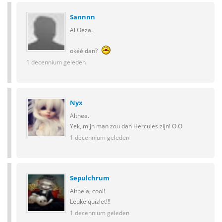
Sannnn
Al Oeza.
okéé dan?
1 decennium geleden
Nyx
Althea.
Yek, mijn man zou dan Hercules zijn! O.O
1 decennium geleden
Sepulchrum
Altheia, cool!
Leuke quizlet!!!
1 decennium geleden