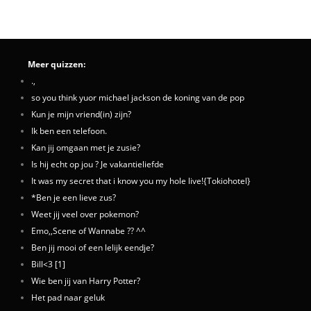
Meer quizzen:
.,
so you think yuor michael jackson de koning van de pop
Kun je mijn vriend(in) zijn?
Ik ben een telefoon.
Kan jij omgaan met je zusie?
Is hij echt op jou ? Je vakantieliefde
It was my secret that i know you my hole live!{Tokiohotel}
*Ben je een lieve zus?
Weet jij veel over pokemon?
Emo,,Scene of Wannabe ?? ^^
Ben jij mooi of een lelijk eendje?
Bill<3 [1]
Wie ben jij van Harry Potter?
Het pad naar geluk