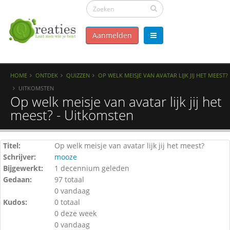
Aanmelden
HOME
ONTDEK
QUIZZEN
OP WELK MEISJE VAN AVATAR LIJK JIJ HET MEEST?
UITKOMSTEN
Op welk meisje van avatar lijk jij het
meest? - Uitkomsten
Titel:
Op welk meisje van avatar lijk jij het meest?
Schrijver:
mooze
Bijgewerkt:
1 decennium geleden
Gedaan:
97 totaal
0 vandaag
Kudos:
0 totaal
0 deze week
0 vandaag