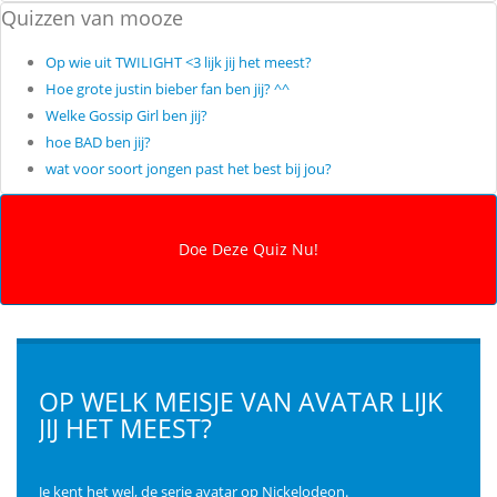
Quizzen van mooze
Op wie uit TWILIGHT <3 lijk jij het meest?
Hoe grote justin bieber fan ben jij? ^^
Welke Gossip Girl ben jij?
hoe BAD ben jij?
wat voor soort jongen past het best bij jou?
OP WELK MEISJE VAN AVATAR LIJK
JIJ HET MEEST?
Je kent het wel, de serie avatar op Nickelodeon.