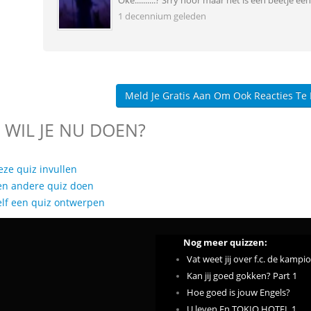
Oke..........? Srry hoor maar het is een beetje e
1 decennium geleden
Meld Je Gratis Aan Om Ook Reacties Te
 WIL JE NU DOEN?
eze quiz invullen
en andere quiz doen
elf een quiz ontwerpen
Nog meer quizzen:
Vat weet jij over f.c. de kamp
Kan jij goed gokken? Part 1
Hoe goed is jouw Engels?
U leven En TOKIO HOTEL 1