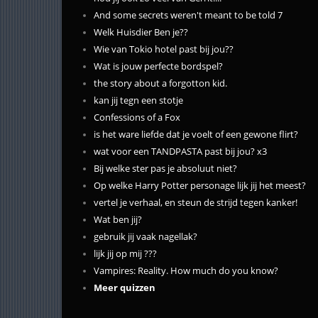
And some secrets weren't meant to be told 7
Welk Huisdier Ben je??
Wie van Tokio hotel past bij jou??
Wat is jouw perfecte bordspel?
the story about a forgotton kid.
kan jij tegn een stotje
Confessions of a Fox
is het ware liefde dat je voelt of een gewone flirt?
wat voor een TANDPASTA past bij jou? x3
Bij welke ster pas je absoluut niet?
Op welke Harry Potter personage lijk jij het meest?
vertel je verhaal, en steun de strijd tegen kanker!
Wat ben jij?
gebruik jij vaak nagellak?
lijk jij op mij ???
Vampires: Reality. How much do you know?
Meer quizzen