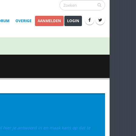
ORUM
OVERIGE
AANMELDEN
LOGIN
ul hier je antwoord in en maak kans op dat te