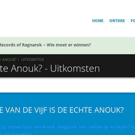
HOME
ONTDEK
F
Records of Ragnarok ~ Wie moet er winnen?
TE ANOUK?
UITKOMSTEN
chte Anouk? - Uitkomsten
E VAN DE VIJF IS DE ECHTE ANOUK?
jij, trouwe lezer van
Anouk. magazine
, het raadsel op te lossen? V
e prijzenpakket!