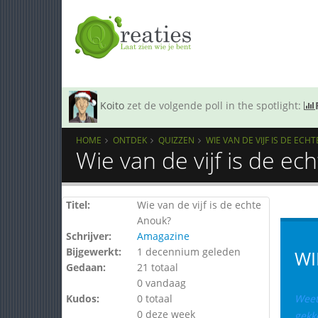
Koito
zet de volgende poll in the spotlight:
HOME
ONTDEK
QUIZZEN
WIE VAN DE VIJF IS DE ECH
Wie van de vijf is de e
Titel:
Wie van de vijf is de echte
Anouk?
Schrijver:
Amagazine
Bijgewerkt:
1 decennium geleden
WI
Gedaan:
21 totaal
0 vandaag
Kudos:
0 totaal
Weet 
0 deze week
gekk