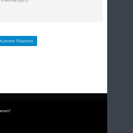
en vreemde quiz:S
 Kunnen Plaatsen
ioenen?