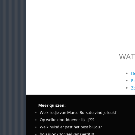
WAT
D
E
Z
Meer quizzen:
Welk liedje van Marco Borsato vind je leuk?
Op welke dooddoener lijk jij???
Welk huisdier past het best bij jou?
hou jij ook zo veel van Gerrit!!!!