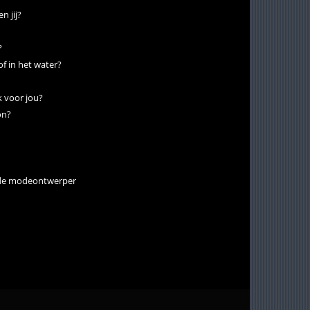
n jij?
?
of in het water?
k voor jou?
on?
 de modeontwerper