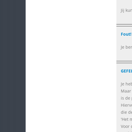
Jij ku
Fout!
Je be
GEFE
Je he
Maar 
is de
Hierv
die d
'Het 
Voor 