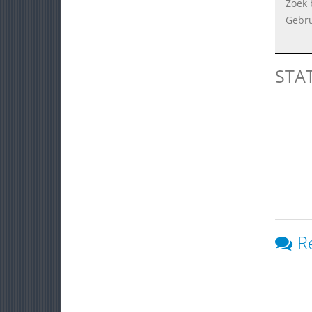
Zoek 
Gebru
STA
R