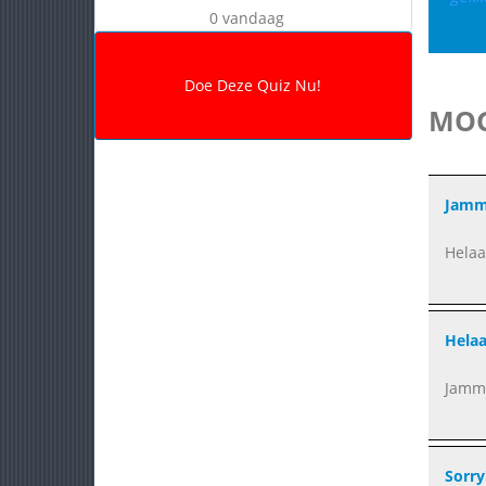
0 vandaag
MOG
Jamm
Helaa
Helaa
Jamme
Sorry