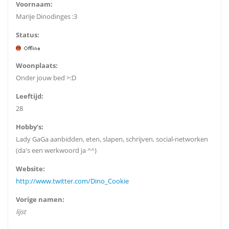
Voornaam:
Marije Dinodinges :3
Status:
Woonplaats:
Onder jouw bed >:D
Leeftijd:
28
Hobby's:
Lady GaGa aanbidden, eten, slapen, schrijven, social-networken
(da's een werkwoord ja ^^)
Website:
http://www.twitter.com/Dino_Cookie
Vorige namen:
lijst