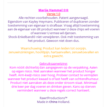
Marije Hammel ©®
Versie 1.0
Alle rechten voorbehouden. Patent aangevraagd.
Eigendom van Kayley Heymans. Publiceren of dupliceren zonder
toestemming van eigenaar is strafbaar. Vraag altijd toestemming
aan de eigenaar van dit product wanneer U deze chips wil voeren
of wanneer U ermee wil djensen.
Shock-Enkelband© níet verwijderen. Ook mét toestemming van
het product. Gewoon niet doen dus.
Waarschuwing: Product kan leiden tot oorpijn,
zenuwinzinkingen, hoofdpijn, hartaanvallen, zenuwtoevallen en
extra gewicht.
Gebruiksaanwijzing:
Kom nóóit dichterbij dan aangegeven op de verpakking. Aaien
op eigen risico. Niet aanraken wanneer het product honger
heeft. Arm-kwijt-risico zeer hoog. Probeer contact te vermijden
wanneer het product kwaad is of last heeft van ochtendhumeur.
Product niet aanraken als deze onder stroom staat. Minimaal
drie keer per dag voeren en drinken geven. Kans op sterven
vermindert wanneer u deze regels correct hanteert.
Rawr!Productions™
Made in
China
Holland.