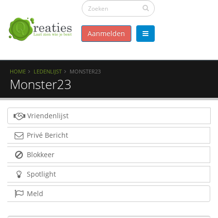
Aanmelden
HOME
LEDENLIJST
MONSTER23
Monster23
Vriendenlijst
Privé Bericht
Blokkeer
Spotlight
Meld