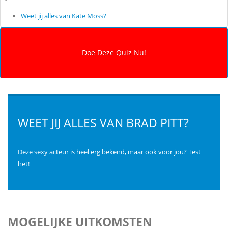
Weet jij alles van Kate Moss?
WEET JIJ ALLES VAN BRAD PITT?
Deze sexy acteur is heel erg bekend, maar ook voor jou? Test
het!
MOGELIJKE UITKOMSTEN