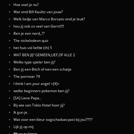
Hoe voel je nu?
Wat vind Bill Kaulitz van jouw?
Welk liedje van Marco Borsato vind je leuk?
hou jij ook zo veel van Gerrit!!!!
Ben je een nerd,,??
The nickelodeon quiz
het huis vol liefde (th) 5
WAT BEN JIJ? GEMEEN,LIEF,OF ALLE 2
Welke type speler ben jij?
Ben jij een Bitch of een een schatje
The pornstar 79
I think I am your angel >[4]<
welke beginners pokemon ben jij?
[SA] Lieve Papa..
Bij wie van Tokio Hotel hoor jij?
Ik gun je.
Wat voor een kleur oogschaduw past bij jou??!??
Lijk jij op mij
Meer quizzen