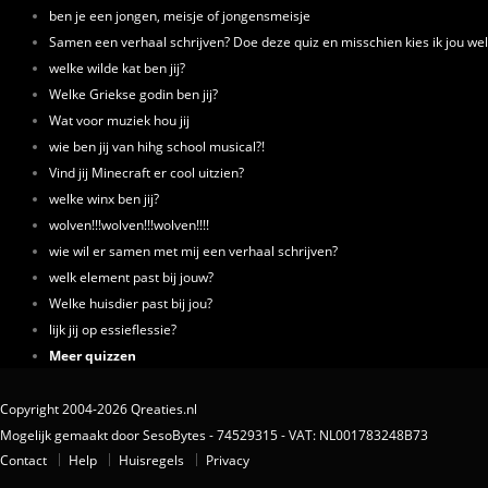
ben je een jongen, meisje of jongensmeisje
Samen een verhaal schrijven? Doe deze quiz en misschien kies ik jou wel
welke wilde kat ben jij?
Welke Griekse godin ben jij?
Wat voor muziek hou jij
wie ben jij van hihg school musical?!
Vind jij Minecraft er cool uitzien?
welke winx ben jij?
wolven!!!wolven!!!wolven!!!!
wie wil er samen met mij een verhaal schrijven?
welk element past bij jouw?
Welke huisdier past bij jou?
lijk jij op essieflessie?
Meer quizzen
Copyright 2004-2026 Qreaties.nl
Mogelijk gemaakt door SesoBytes - 74529315 - VAT: NL001783248B73
Contact
Help
Huisregels
Privacy