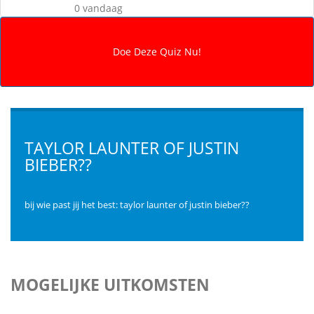
0 vandaag
TAYLOR LAUNTER OF JUSTIN
BIEBER??
bij wie past jij het best: taylor launter of justin bieber??
MOGELIJKE UITKOMSTEN