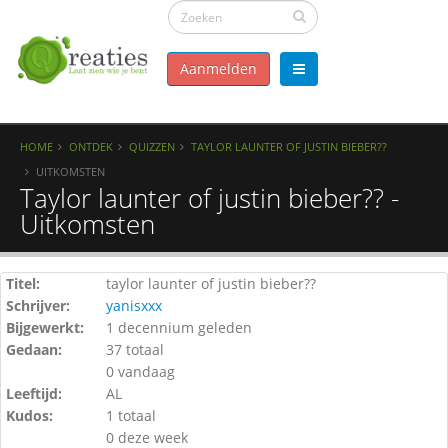
Aanmelden
HOME
ONTDEK
QUIZZEN
TAYLOR LAUNTER OF JUSTIN BIEBER??
UITKOMSTEN
Taylor launter of justin bieber?? -
Uitkomsten
Titel:
taylor launter of justin bieber??
Schrijver:
yanisxxx
Bijgewerkt:
1 decennium geleden
Gedaan:
37 totaal
0 vandaag
Leeftijd:
AL
Kudos:
1 totaal
0 deze week