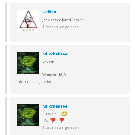
Golden
Joepieeeee Jared Leto ^^
1 decennium geleden
Milkshakeee
kakashi
Woodyfock?;O
1 decennium geleden
Milkshakeee
JOHNNY !
-Xx.
1 decennium geleden