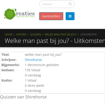
Aanmelden
HOME
ONTDEK
QUIZZEN
WELKE MAN PAST BIJ JOU?
UITKOMSTEN
Welke man past bij jou? - Uitkomste
Titel:
welke man past bij jou?
Schrijver:
Shirehorse
Bijgewerkt:
1 decennium geleden
Gedaan:
135 totaal
0 vandaag
Kudos:
1 totaal
0 deze week
0 vandaag
Quizzen van Shirehorse