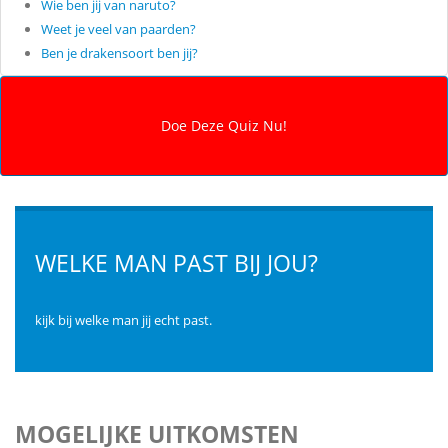
Wie ben jij van naruto?
Weet je veel van paarden?
Ben je drakensoort ben jij?
WELKE MAN PAST BIJ JOU?
kijk bij welke man jij echt past.
MOGELIJKE UITKOMSTEN