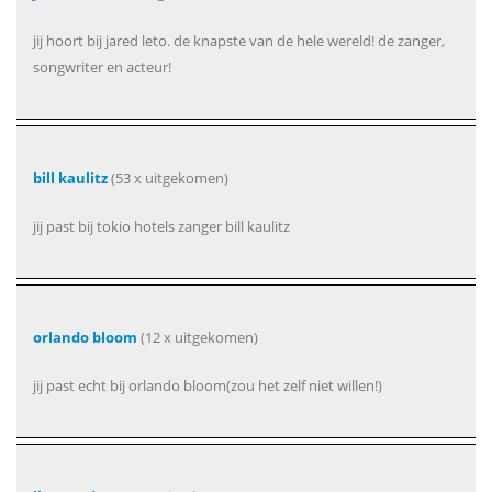
jij hoort bij jared leto. de knapste van de hele wereld! de zanger,
songwriter en acteur!
bill kaulitz
(53 x uitgekomen)
jij past bij tokio hotels zanger bill kaulitz
orlando bloom
(12 x uitgekomen)
jij past echt bij orlando bloom(zou het zelf niet willen!)