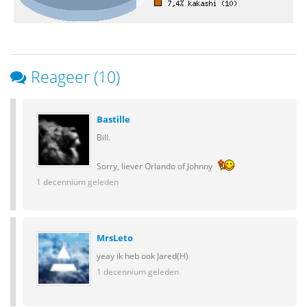
Reageer (10)
Bastille
Bill.
Sorry, liever Orlando of Johnny
1 decennium geleden
MrsLeto
yeay ik heb ook Jared(H)
1 decennium geleden