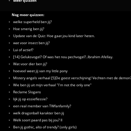
Meer quizzen
Nog meer quizzen:
welke superheld ben jij?
Hoe smerig ben jij?
Update van de Quiz: Hoe gaat jou kind later heten.
wat voor insect ben jij?
Lui of actief?
[14] Geluksvogel? Of was het nou pechvogel?..Ibrahim Afellay.
Wat voor dier ben jij?
hoeveel weet jij van my little pony
Mistery angels verhaal [5]De geest verschijning! Vechten met de demon
Wie ben jij uit mijn verhaal "I'm not the only one"
Reclame Slogans
lijk jij op essieflessie?
een real member van TWfanfamily?
welk dragonball karakter ben jij
Welk soort paard pas bij jou? II
Ben jij gothic, alto of trendy? (only girls)