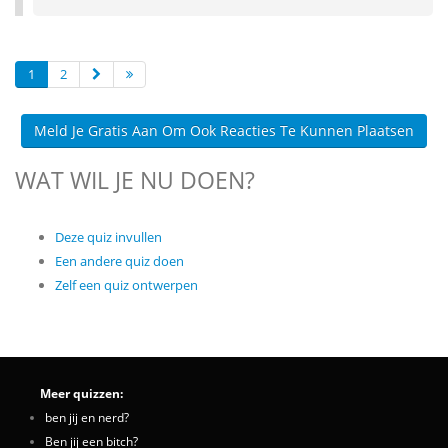
1
2
Meld Je Gratis Aan Om Ook Reacties Te Kunnen Plaatsen
WAT WIL JE NU DOEN?
Deze quiz invullen
Een andere quiz doen
Zelf een quiz ontwerpen
Meer quizzen:
ben jij en nerd?
Ben jij een bitch?