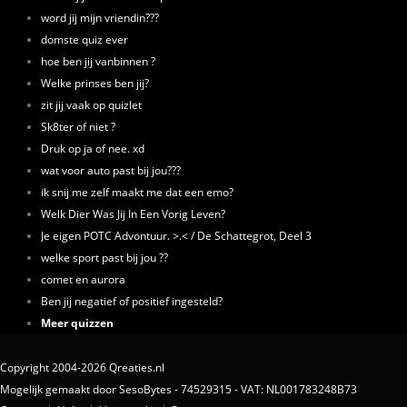
word jij mijn vriendin???
domste quiz ever
hoe ben jij vanbinnen ?
Welke prinses ben jij?
zit jij vaak op quizlet
Sk8ter of niet ?
Druk op ja of nee. xd
wat voor auto past bij jou???
ik snij me zelf maakt me dat een emo?
Welk Dier Was Jij In Een Vorig Leven?
Je eigen POTC Advontuur. >.< / De Schattegrot, Deel 3
welke sport past bij jou ??
comet en aurora
Ben jij negatief of positief ingesteld?
Meer quizzen
Copyright 2004-2026 Qreaties.nl
Mogelijk gemaakt door SesoBytes - 74529315 - VAT: NL001783248B73