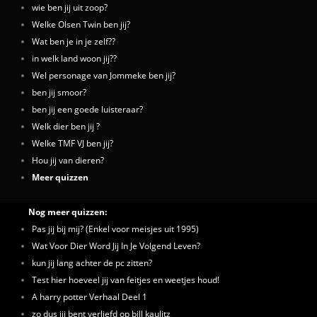
wie ben jij uit zoop?
Welke Olsen Twin ben jij?
Wat ben je in je zelf??
in welk land woon jij??
Wel personage van Jommeke ben jij?
ben jij smoor?
ben jij een goede luisteraar?
Welk dier ben jij ?
Welke TMF VJ ben jij?
Hou jij van dieren?
Meer quizzen
Nog meer quizzen:
Pas jij bij mij? (Enkel voor meisjes uit 1995)
Wat Voor Dier Word Jij In Je Volgend Leven?
kun jij lang achter de pc zitten?
Test hier hoeveel jij van feitjes en weetjes houd!
A harry potter Verhaal Deel 1
zo dus jij bent verliefd op bill kaulitz