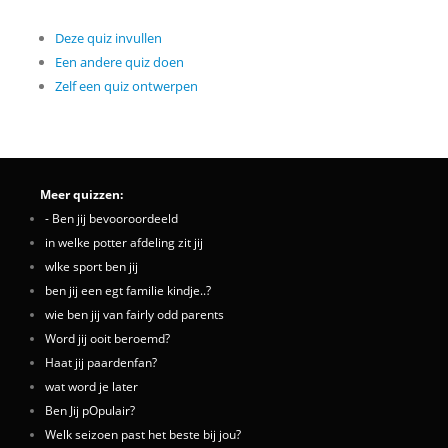
Deze quiz invullen
Een andere quiz doen
Zelf een quiz ontwerpen
Meer quizzen:
- Ben jij bevooroordeeld
in welke potter afdeling zit jij
wlke sport ben jij
ben jij een egt familie kindje..?
wie ben jij van fairly odd parents
Word jij ooit beroemd?
Haat jij paardenfan?
wat word je later
Ben Jij pOpulair?
Welk seizoen past het beste bij jou?