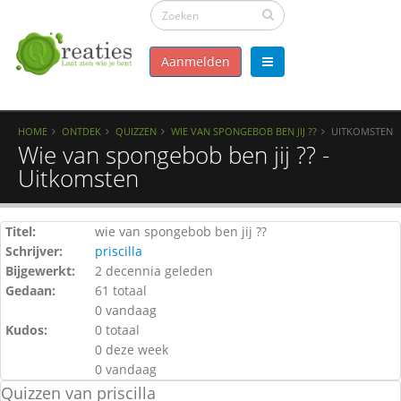
Aanmelden
HOME
ONTDEK
QUIZZEN
WIE VAN SPONGEBOB BEN JIJ ??
UITKOMSTEN
Wie van spongebob ben jij ?? -
Uitkomsten
Titel:
wie van spongebob ben jij ??
Schrijver:
priscilla
Bijgewerkt:
2 decennia geleden
Gedaan:
61 totaal
0 vandaag
Kudos:
0 totaal
0 deze week
0 vandaag
Quizzen van priscilla