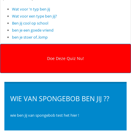
Wat voor 'n typ ben jij
Wat voor een type ben jij?
Ben jij cool op school
ben je een goede vriend
ben je stoer of..lomp
WIE VAN SPONGEBOB BEN JIJ ??
wie ben jij van spongebob test het hier !