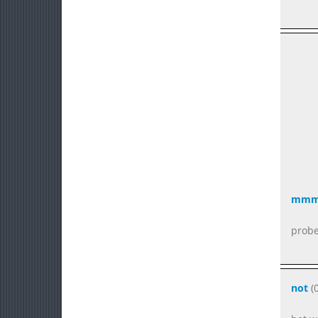
mmm t
probe
not
(0