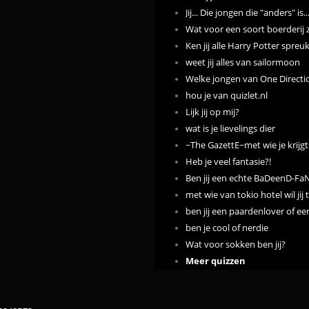
Jij... Die jongen die "anders" is..
Wat voor een soort boerderij z
Ken jij alle Harry Potter spreu
weet jij alles van sailormoon
Welke jongen van One Directi
hou je van quizlet.nl
Lijk jij op mij?
wat is je lievelings dier
~The GazettE~met wie je krijgt
Heb je veel fantasie?!
Ben jij een echte BaDeenD-Fa
met wie van tokio hotel wil ji
ben jij een paardenlover of e
ben je cool of nerdie
Wat voor sokken ben jij?
Meer quizzen