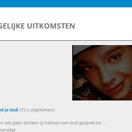
ELIJKE UITKOMSTEN
nd je leuk
(72 x uitgekomen)
aan iets gaan drinken jij hebben een leuk gesprek tot ...
vervolgt