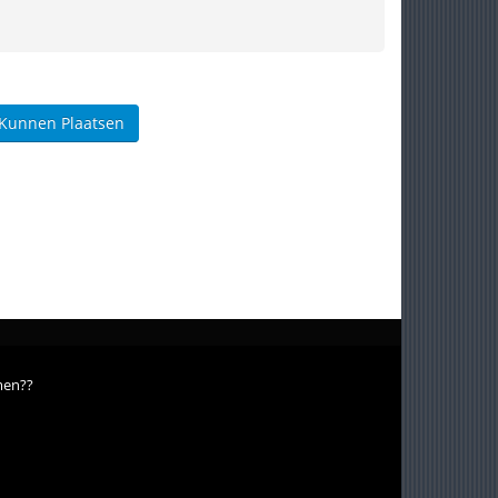
 Kunnen Plaatsen
men??