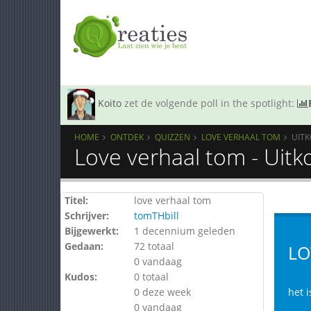
Koito
zet de volgende poll in the spotlight:
HOME
ONTDEK
QUIZZEN
LOVE VERHAAL TOM
UIT
Love verhaal tom - Uit
Titel:
love verhaal tom
Schrijver:
tomTHbill
Bijgewerkt:
1 decennium geleden
Gedaan:
72 totaal
LO
0 vandaag
Kudos:
0 totaal
0 deze week
het 
0 vandaag