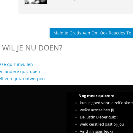
Meld Je Gratis Aan Om Ook Reacties Te
 WIL JE NU DOEN?
eze quiz invullen
en andere quiz doen
elf een quiz ontwerpen
Nog meer quizzen:
kun je goed voor je zelf opko
welke actrise ben jij
De Justin Bieber quiz !
welk kerstlied past bij jou
Vind jij vissen leuk?