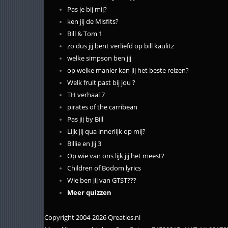
Pas je bij mij?
ken jij de Misfits?
Bill & Tom 1
zo dus jij bent verliefd op bill kaulitz
welke simpson ben jij
op welke manier kan jij het beste reizen?
Welk fruit past bij jou ?
TH verhaal 7
pirates of the carribean
Pas jij by Bill
Lijk jij qua innerlijk op mij?
Billie en Jij 3
Op wie van ons lijk jij het meest?
Children of Bodom lyrics
Wie ben jij van GTST???
Meer quizzen
Copyright 2004-2026 Qreaties.nl