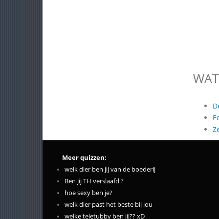
WAT
D
E
Z
Meer quizzen:
welk dier ben jij van de boederij
Ben jij TH verslaafd ?
hoe sexy ben je?
welk dier past het beste bij jou
welke teletubby ben jij?? xD