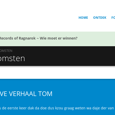
HOME
ONTDEK
F
Records of Ragnarok ~ Wie moet er winnen?
KOMSTEN
komsten
VE VERHAAL TOM
is de eerste keer dak da doe dus kzou graag weten wa daje der van