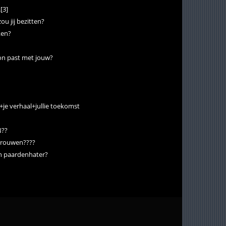
.[3]
ou jij bezitten?
ken?
on past met jouw?
+je verhaal+jullie toekomst
N??
j trouwen????
en paardenhater?