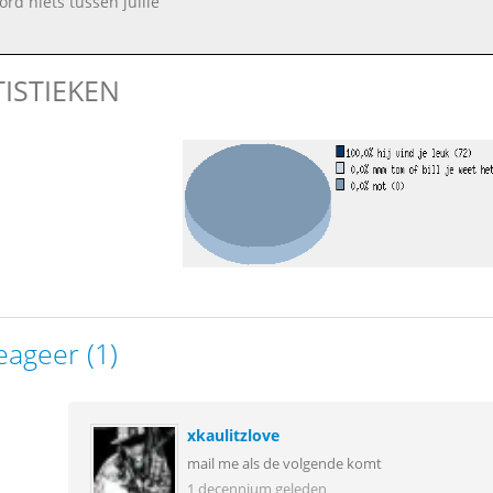
ord niets tussen jullie
TISTIEKEN
eageer (1)
xkaulitzlove
mail me als de volgende komt
1 decennium geleden