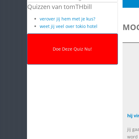
Quizzen van tomTHbill
verover jij hem met je kus?
MOG
weet jij veel over tokio hotel
hij vi
jij g
word 