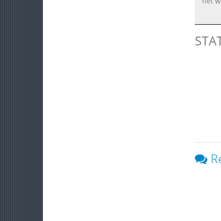
het w
STA
R