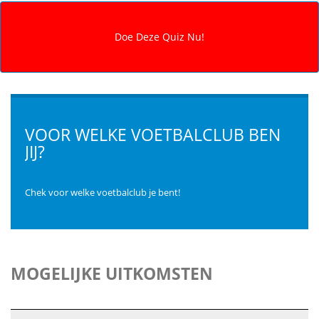
VOOR WELKE VOETBALCLUB BEN
JIJ?
Chek voor welke voetbalclub je bent!
MOGELIJKE UITKOMSTEN