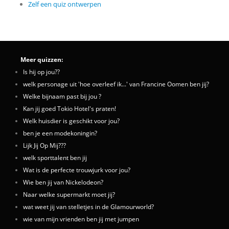
Zelf een quiz ontwerpen
Meer quizzen:
Is hij op jou??
welk personage uit 'hoe overleef ik...' van Francine Oomen ben jij?
Welke bijnaam past bij jou ?
Kan jij goed Tokio Hotel's praten!
Welk huisdier is geschikt voor jou?
ben je een modekoningin?
Lijk Jij Op Mij???
welk sporttalent ben jij
Wat is de perfecte trouwjurk voor jou?
Wie ben jij van Nickelodeon?
Naar welke supermarkt moet jij?
wat weet jij van stelletjes in de Glamourworld?
wie van mijn vrienden ben jij met jumpen