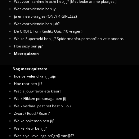
Wat voor'n anime kracht heb jij? [Met leuke anime plaatjes!]
Wat voor vriendin ben jy
ja en nee vraagjes (ONLY 4 GIRLZZZ)
Wat voor vriendin ben juh?
De GROTE Tom Kaulitz Quiz (10 vragen)
Welke Superheld ben jij? Spiderman?superman? en vele andere.
Hoe sexy ben jij?
Meer quizzen
Nog meer quizzen:
hoe vervelend kan jij zijn
Hoe raar ben jij?
Wat is jouw favoriete kleur?
Welk Flikken personaga ben jij
Welk verhaal past het best bij jou
Zwart / Rood / Roze ?
Welke pokemon ben jij?
Welke kleur ben jij?
Wat 's ye lievelings pr0gr@mm@??