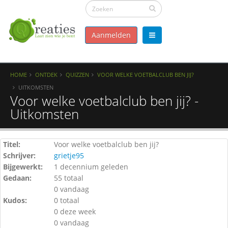
Aanmelden
HOME
ONTDEK
QUIZZEN
VOOR WELKE VOETBALCLUB BEN JIJ?
UITKOMSTEN
Voor welke voetbalclub ben jij? -
Uitkomsten
Titel:
Voor welke voetbalclub ben jij?
Schrijver:
grietje95
Bijgewerkt:
1 decennium geleden
Gedaan:
55 totaal
0 vandaag
Kudos:
0 totaal
0 deze week
0 vandaag