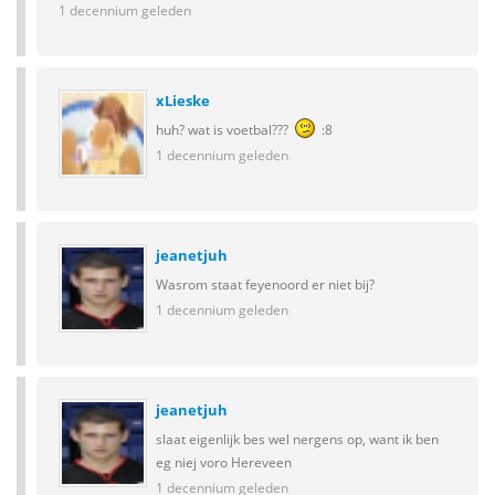
1 decennium geleden
xLieske
huh? wat is voetbal???
:8
1 decennium geleden
jeanetjuh
Wasrom staat feyenoord er niet bij?
1 decennium geleden
jeanetjuh
slaat eigenlijk bes wel nergens op, want ik ben
eg niej voro Hereveen
1 decennium geleden