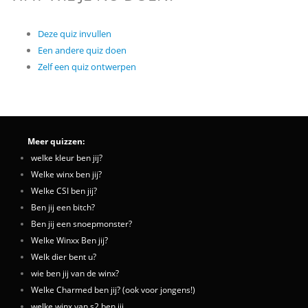
Deze quiz invullen
Een andere quiz doen
Zelf een quiz ontwerpen
Meer quizzen:
welke kleur ben jij?
Welke winx ben jij?
Welke CSI ben jij?
Ben jij een bitch?
Ben jij een snoepmonster?
Welke Winxx Ben jij?
Welk dier bent u?
wie ben jij van de winx?
Welke Charmed ben jij? (ook voor jongens!)
welke winx van s2 ben jij