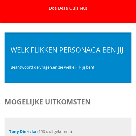
WELK FLIKKEN PERSONAGA BEN JIJ
Beantwoord de vragen,en zie welke Flik jij bent.
MOGELIJKE UITKOMSTEN
Tony Dierickx
(190 x uitgekomen)