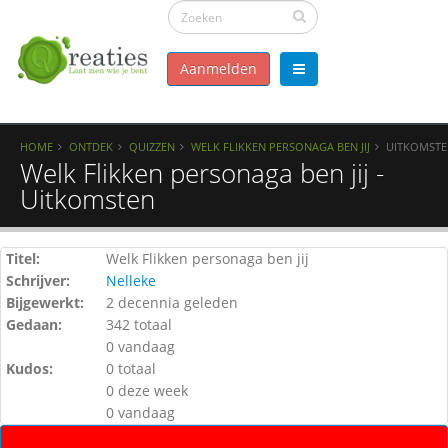
Aanmelden
HOME
ONTDEK
QUIZZEN
WELK FLIKKEN PERSONAGA BEN JIJ
UITKOMST
Welk Flikken personaga ben jij -
Uitkomsten
Titel:
Welk Flikken personaga ben jij
Schrijver:
Nelleke
Bijgewerkt:
2 decennia geleden
Gedaan:
342 totaal
0 vandaag
Kudos:
0 totaal
0 deze week
0 vandaag