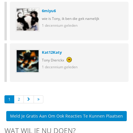
6miyu6
wie is Tony, ik ben die gek namelijk
1 decennium geleden
Kat12Katy
Tony Dierickx
1 decennium geleden
1
2
Meld Je Gratis Aan Om Ook Reacties Te Kunnen Plaatsen
WAT WIL JE NU DOEN?