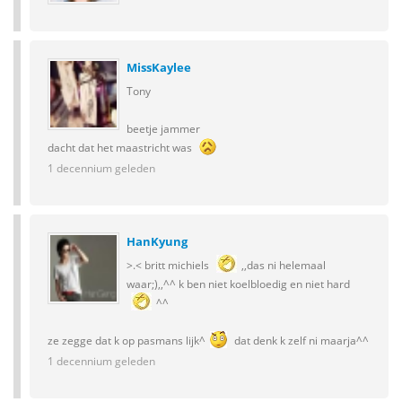
MissKaylee
Tony
beetje jammer
dacht dat het maastricht was
1 decennium geleden
HanKyung
>.< britt michiels
,,das ni helemaal
waar;),,^^ k ben niet koelbloedig en niet hard
^^
ze zegge dat k op pasmans lijk^
dat denk k zelf ni maarja^^
1 decennium geleden