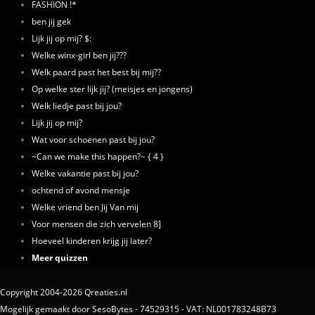
FASHION !*
ben jij gek
Lijk jij op mij? $:
Welke winx-girl ben jij???
Welk paard past het best bij mij??
Op welke ster lijk jij? (meisjes en jongens)
Welk liedje past bij jou?
Lijk jij op mij?
Wat voor schoenen past bij jou?
~Can we make this happen?~ { 4 }
Welke vakantie past bij jou?
ochtend of avond mensje
Welke vriend ben Jij Van mij
Voor mensen die zich vervelen 8]
Hoeveel kinderen krijg jij later?
Meer quizzen
Copyright 2004-2026 Qreaties.nl
Mogelijk gemaakt door SesoBytes - 74529315 - VAT: NL001783248B73