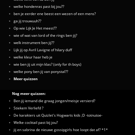
welke hondenras past bij jou??
ben je eerder ene beest een wezen of een mens?
ga jij trouwuuh??
Op wie Lijk Je Het meest??
wie of wat van lord of the rings ben jij?
welk instrument ben jij??
Lijk jij op Avril Lavigne of hilary duff
welke kleur haar heb je
wie ben jij uit mijn klas? (only for th boys)
welke pony ben jij van ponystal??
Meer quizzen
Nog meer quizzen:
Ben jij iemand die graag jongen/meisje versierd?
Stiekem Verliefd ?
De karakters uit Quizlet's Hogwarts kids ;D -totnutoe-
Welke cocktail past bij jou?
jij en sabrina de nieuwe gossipgirls hoe loopt dat af? *1*