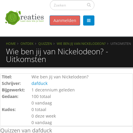
Aanmelden
HOME
ONTDEK
QUIZZEN
WIE BEN JIJ VAN NICKELODEON?
UITKOMSTEN
Wie ben jij van Nickelodeon? -
Uitkomsten
Titel:
Wie ben jij van Nickelodeon?
Schrijver:
dafduck
Bijgewerkt:
1 decennium geleden
Gedaan:
100 totaal
0 vandaag
Kudos:
0 totaal
0 deze week
0 vandaag
Quizzen van dafduck