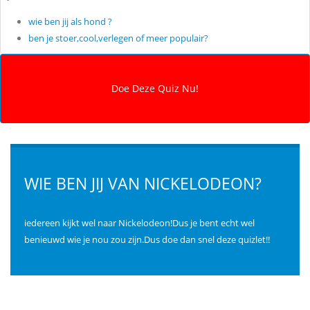
wie ben jij als hond ?
ben je stoer,cool,verlegen of meer populair?
WIE BEN JIJ VAN NICKELODEON?
iedereen kijkt wel naar Nickelodeon!Dus je bent echt wel
benieuwd wie je nou zou zijn.Dus doe dan snel deze quizlet!!