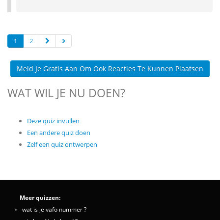
1
2
Meld Je Gratis Aan Om Ook Reacties Te Kunnen Plaatsen
WAT WIL JE NU DOEN?
Deze quiz invullen
Een andere quiz doen
Zelf een quiz ontwerpen
Meer quizzen:
wat is je vafo nummer ?