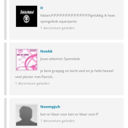
it
fabian:P:P:P:P:P:P:P:P:P:P:P:P:P:Pgelukkig ik haat
spongebob squerpants
1 decennium geleden
Noekk
Jouw uitkomst: Sponsbob
je bent grappig en lacht veel en je hebt heeeel
veel plezier met Patrick.
1 decennium geleden
Noompjuh
ben er klaar voor ben er klaar voor:P
1 decennium geleden