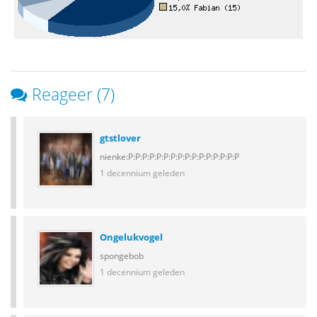
Reageer (7)
gtstlover
nienke:P:P:P:P:P:P:P:P:P:P:P:P:P:P:P:P
1 decennium geleden
Ongelukvogel
spongebob
1 decennium geleden