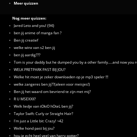
Meer quizzen
Nog meer quizzen:
Jared Leto and you! {94}
ben jij anime of manga fan ?
Ben jij creatief
welke winx van s2 ben jij
ben jij aardig???
Tom is your daddy but he dumped you by a other family.....and now you ro
WELK PRETPARK PAST BIJ JOU?
Welke hit moet je zeker downloaden op je mp3 speler !!!
welke zangeres ben jij??(aleen voor meisjes!)
Ben jij het waard om bevriend te zijn met mij?
R U MSEXXII?
Welk liedje van tOkiO hOteL ben jij?
Taylor Swift: Curly or Straight Hair?
I'm just a Little bit: Crazy! ¬42
Welke hond past bij jou?
hou je echt heel veel van harry potter?