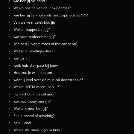
wie ben jij als hond ?
Welke positie van de Pink Panther?
wie ben jij van hollands next topmodel2??????
Van welke muziek hou jij?
Welke muppet ben jij?
wat voor badeend ben jij?
Wie ben jij van pirates of the caribean?
Wat is je lievelings dier??
wat ben jij
welk huis dier past bij jouw
Hoe zou Je willen heten
weet jij veel over de musical doornroosje?
Welke HNTM model ben jij??
high school musical quiz
wat voor pony ben jij??
Welke X-men ben jij?
Eet je teveel of teweinig?
ben jij cool
Welke WC staat in jouw huis ?