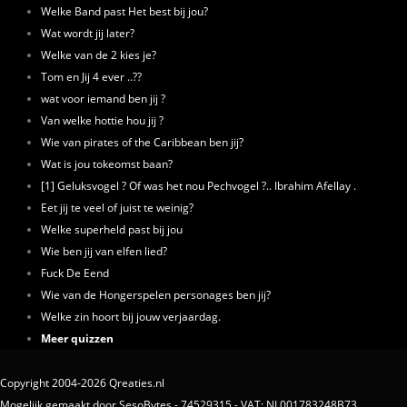
Welke Band past Het best bij jou?
Wat wordt jij later?
Welke van de 2 kies je?
Tom en Jij 4 ever ..??
wat voor iemand ben jij ?
Van welke hottie hou jij ?
Wie van pirates of the Caribbean ben jij?
Wat is jou tokeomst baan?
[1] Geluksvogel ? Of was het nou Pechvogel ?.. Ibrahim Afellay .
Eet jij te veel of juist te weinig?
Welke superheld past bij jou
Wie ben jij van elfen lied?
Fuck De Eend
Wie van de Hongerspelen personages ben jij?
Welke zin hoort bij jouw verjaardag.
Meer quizzen
Copyright 2004-2026 Qreaties.nl
Mogelijk gemaakt door SesoBytes - 74529315 - VAT: NL001783248B73