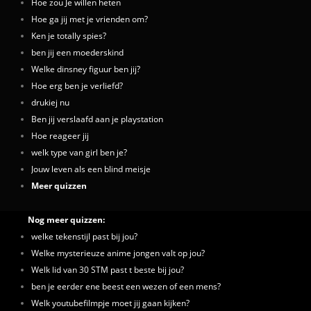
Hoe zou Je willen heten
Hoe ga jij met je vrienden om?
Ken je totally spies?
ben jij een moederskind
Welke dinsney figuur ben jij?
Hoe erg ben je verliefd?
drukiej nu
Ben jij verslaafd aan je playstation
Hoe reageer jij
welk type van girl ben je?
Jouw leven als een blind meisje
Meer quizzen
Nog meer quizzen:
welke tekenstijl past bij jou?
Welke mysterieuze anime jongen valt op jou?
Welk lid van 30 STM past t beste bij jou?
ben je eerder ene beest een wezen of een mens?
Welk youtubefilmpje moet jij gaan kijken?