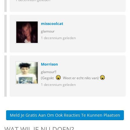
misscoolcat
glamour
1 decennium geleden
Morrison
glamour!!
(Gegokt
Weet er echt niks van)
1 decennium geleden
Meld Je Gratis Aan Om Ook Reacties Te Kunnen Plaatsen
WAT WIL JE NU DOEN?