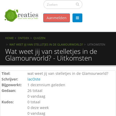
Aanmelden
HOME
ONTDEK
QUIZZEN
WAT WEET JIJ VAN STELLETJES IN DE GLAMOURWORLD?
UITKOMSTEN
Wat weet jij van stelletjes in de
Glamourworld? - Uitkomsten
Titel:
wat weet jij van stelletjes in de Glamourworld?
Schrijver:
lacOste
Bijgewerkt:
1 decennium geleden
Gedaan:
26 totaal
0 vandaag
Kudos:
0 totaal
0 deze week
0 vandaag