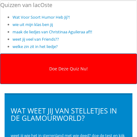
Quizzen van lacOste
Wat Voor Soort Humor Heb Jij?!
wie uit mijn klas ben jij
maak de liedjes van Christinaa Aguileraa af!!!
weet jij veel van Friends??
welke zin zit in het liedje?
WAT WEET JIJ VAN STELLETJES IN
DE GLAMOURWORLD?
weet jij wie het in sterrenland met wie deed? doe de test en kijk