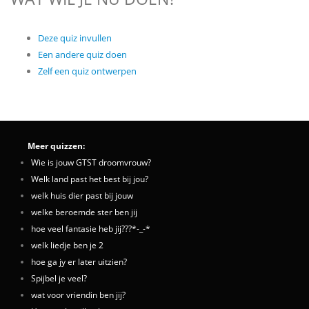
Deze quiz invullen
Een andere quiz doen
Zelf een quiz ontwerpen
Meer quizzen:
Wie is jouw GTST droomvrouw?
Welk land past het best bij jou?
welk huis dier past bij jouw
welke beroemde ster ben jij
hoe veel fantasie heb jij???*-_-*
welk liedje ben je 2
hoe ga jy er later uitzien?
Spijbel je veel?
wat voor vriendin ben jij?