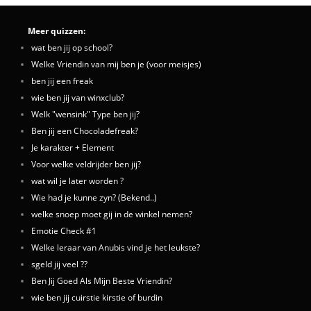
Meer quizzen:
wat ben jij op school?
Welke Vriendin van mij ben je (voor meisjes)
ben jij een freak
wie ben jij van winxclub?
Welk "wensink" Type ben jij?
Ben jij een Chocoladefreak?
Je karakter + Element
Voor welke veldrijder ben jij?
wat wil je later worden ?
Wie had je kunne zyn? (Bekend..)
welke snoep moet gij in de winkel nemen?
Emotie Check #1
Welke leraar van Anubis vind je het leukste?
sgeld jij veel ??
Ben Jij Goed Als Mijn Beste Vriendin?
wie ben jij cuirstie kirstie of burdin