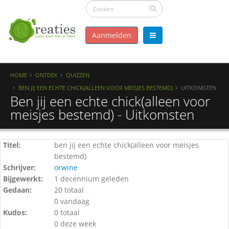
Aanmelden
HOME
ONTDEK
QUIZZEN
BEN JIJ EEN ECHTE CHICK(ALLEEN VOOR MEISJES BESTEMD)
UITKOMSTEN
Ben jij een echte chick(alleen voor
meisjes bestemd) - Uitkomsten
Titel:
ben jij een echte chick(alleen voor meisjes
bestemd)
Schrijver:
orwine
Bijgewerkt:
1 decennium geleden
Gedaan:
20 totaal
0 vandaag
Kudos:
0 totaal
0 deze week