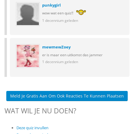
punkygirl
wow wat een quiz!!
1 decennium geleden
mewmewZoey
er is maar een uitkomst das jammer
1 decennium geleden
Meld Je Gratis Aan Om Ook Reacties Te Kunnen Plaatsen
WAT WIL JE NU DOEN?
Deze quiz invullen