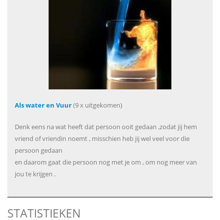
Als water en Vuur
(9 x uitgekomen)
Denk eens na wat heeft dat persoon ooit gedaan ,zodat jij hem
vriend of vriendin noemt , misschien heb jij wel veel voor die
persoon gedaan
en daarom gaat die persoon nog met je om , om nog meer van
jou te krijgen .
STATISTIEKEN