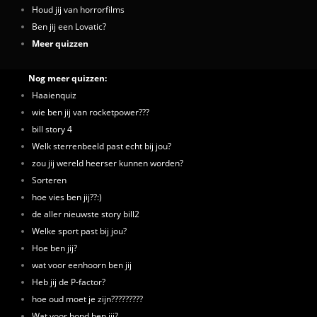
Houd jij van horrorfilms
Ben jij een Lovatic?
Meer quizzen
Nog meer quizzen:
Haaienquiz
wie ben jij van rocketpower???
bill story 4
Welk sterrenbeeld past echt bij jou?
zou jij wereld heerser kunnen worden?
Sorteren
hoe vies ben jij??:)
de aller nieuwste story bill2
Welke sport past bij jou?
Hoe ben jij?
wat voor eenhoorn ben jij
Heb jij de P-factor?
hoe oud moet je zijn?????????
Wat voor hond ben jij?