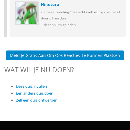
Ninuturu
siamese tweeling? nee echt niet! wij zijn bevriend
door dik en dun
1 decennium geleden
Meld Je Gratis Aan Om Ook Reacties Te Kunnen Plaatsen
WAT WIL JE NU DOEN?
Deze quiz invullen
Een andere quiz doen
Zelf een quiz ontwerpen