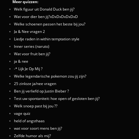
Meer quizzen:
Welk figuur uit Donald Duck ben jij?
Wat voor dier ben jij?xDxDxDxDxDxD
Welke schoenen passen het beste bij jou?
Ja & Nee vragen 2
Liedje raden in within temptation style
Inner series (naruto)
Wat voor fruit ben jij?
ja & nee
-* Lijk Je Op Mij ?
Welke legendarische pokemon zou jij zijn?
25 zinloze ja/nee vragen
Ben jij verliefd op Justin Bieber ?
Test uw spontaniteit: hoe open of gesloten ben jij?
Welk snoep past bij jou ??
vage quiz
held of angsthaas
wat voor soort mens ben jij?
Zelfde humor als mij?