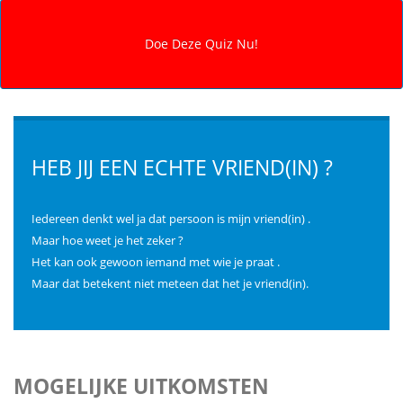
HEB JIJ EEN ECHTE VRIEND(IN) ?
Iedereen denkt wel ja dat persoon is mijn vriend(in) .
Maar hoe weet je het zeker ?
Het kan ook gewoon iemand met wie je praat .
Maar dat betekent niet meteen dat het je vriend(in).
MOGELIJKE UITKOMSTEN