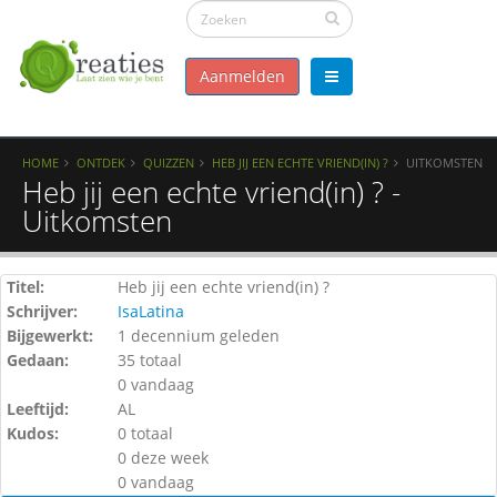
Aanmelden
HOME
ONTDEK
QUIZZEN
HEB JIJ EEN ECHTE VRIEND(IN) ?
UITKOMSTEN
Heb jij een echte vriend(in) ? -
Uitkomsten
Titel:
Heb jij een echte vriend(in) ?
Schrijver:
IsaLatina
Bijgewerkt:
1 decennium geleden
Gedaan:
35 totaal
0 vandaag
Leeftijd:
AL
Kudos:
0 totaal
0 deze week
0 vandaag