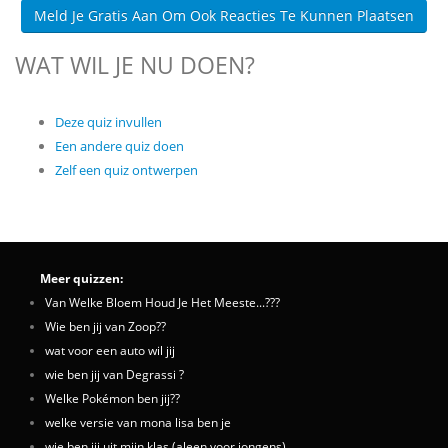
Meld Je Gratis Aan Om Ook Reacties Te Kunnen Plaatsen
WAT WIL JE NU DOEN?
Deze quiz invullen
Een andere quiz doen
Zelf een quiz ontwerpen
Meer quizzen:
Van Welke Bloem Houd Je Het Meeste...???
Wie ben jij van Zoop??
wat voor een auto wil jij
wie ben jij van Degrassi ?
Welke Pokémon ben jij??
welke versie van mona lisa ben je
wie ben jij uit mijn klas (aleen voor jongens)