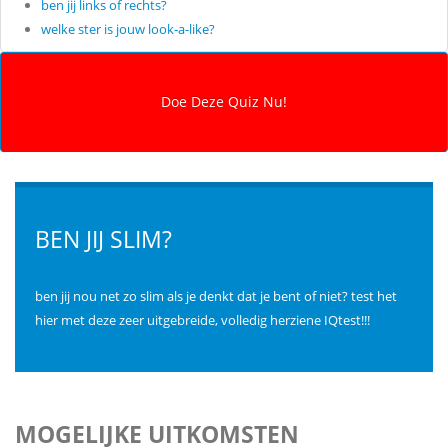
ben jij links of rechts?
welke ster is jouw look-a-like?
BEN JIJ SLIM?
ben jij nou net zo slim als je denkt dat je bent of niet? test het
hier met deze zeer uitgebreide, volledig herziene IQtest!!!
MOGELIJKE UITKOMSTEN