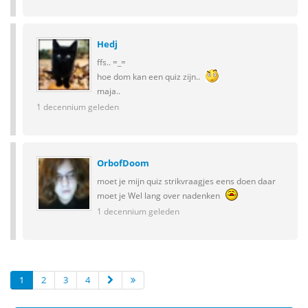
Hedj
ffs.. =_=
hoe dom kan een quiz zijn..
maja..
1 decennium geleden
OrbofDoom
moet je mijn quiz strikvraagjes eens doen daar
moet je Wel lang over nadenken
1 decennium geleden
1
2
3
4