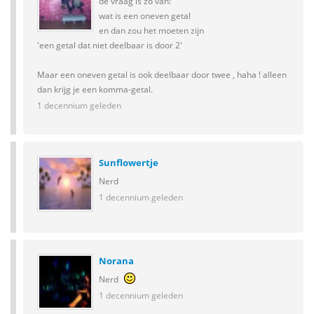
de vraag is zo van:
wat is een oneven getal
en dan zou het moeten zijn
'een getal dat niet deelbaar is door 2'
Maar een oneven getal is ook deelbaar door twee , haha ! alleen
dan krijg je een komma-getal.
1 decennium geleden
Sunflowertje
Nerd
1 decennium geleden
Norana
Nerd
1 decennium geleden