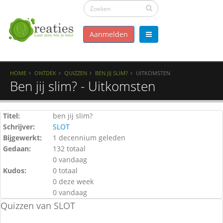
Aanmelden
HOME
ONTDEK
QUIZZEN
BEN JIJ SLIM?
UITKOMSTEN
Ben jij slim? - Uitkomsten
Titel:
ben jij slim?
Schrijver:
SLOT
Bijgewerkt:
1 decennium geleden
Gedaan:
132 totaal
0 vandaag
Kudos:
0 totaal
0 deze week
0 vandaag
Quizzen van SLOT