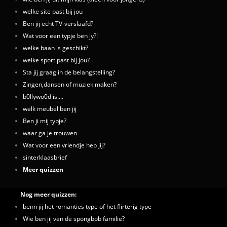
welke site past bij jou
Ben jij echt TV-verslaafd?
Wat voor een typje ben jy?!
welke baan is geschikt?
welke sport past bij jou?
Sta jij graag in de belangstelling?
Zingen,dansen of muziek maken?
b0llywo0d is....
welk meubel ben jij
Ben ji mij typje?
waar ga je trouwen
Wat voor een vriendje heb jij?
sinterklaasbrief
Meer quizzen
Nog meer quizzen:
benn jij het romanties type of het flirterig type
Wie ben jij van de spongbob familie?