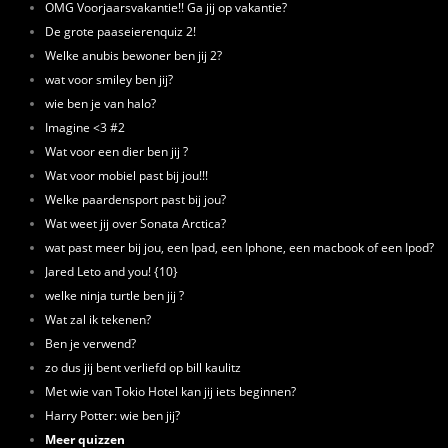
OMG Voorjaarsvakantie!! Ga jij op vakantie?
De grote paaseierenquiz 2!
Welke anubis bewoner ben jij 2?
wat voor smiley ben jij?
wie ben je van halo?
Imagine <3 #2
Wat voor een dier ben jij ?
Wat voor mobiel past bij jou!!!
Welke paardensport past bij jou?
Wat weet jij over Sonata Arctica?
wat past meer bij jou, een Ipad, een Iphone, een macbook of een Ipod?
Jared Leto and you! {10}
welke ninja turtle ben jij ?
Wat zal ik tekenen?
Ben je verwend?
zo dus jij bent verliefd op bill kaulitz
Met wie van Tokio Hotel kan jij iets beginnen?
Harry Potter: wie ben jij?
Meer quizzen