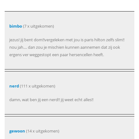
bimbo
(7 x uitgekomen)
jezus! jij bent dom!!vergeleken met jou is paris hilton zelfs slim!!
nou jah.... dan zou je mischien kunnen aannemen dat zij ook
ergens ver weggestopt een paar hersencellen heeft.
nerd
(111 x uitgekomen)
damn, wat ben jij een nerd!! jij weet echt alles!!
gewoon
(14 x uitgekomen)