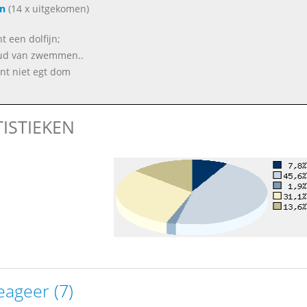
jn
(14 x uitgekomen)
nt een dolfijn;
ud van zwemmen..
nt niet egt dom
TISTIEKEN
eageer (7)