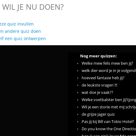
 WIL JE NU DOEN?
eze quiz invullen
en andere quiz doen
elf een quiz ontwerpen
Nog meer quizzen:
Welke mew felis mew ben jij?
welk dier word je in je volgen
hoeveel fantasie heb jij?
de leukste vragen !!!
wat doe je vaak??
Welke voetbalster ben jij?(jon
Wil je een storie met mij schri
de grijze jager quiz
Pas jij bij Bill van Tokio Hotel?
Do you know the One Direction