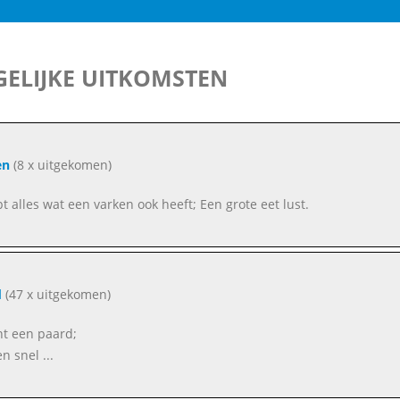
ELIJKE UITKOMSTEN
en
(8 x uitgekomen)
bt alles wat een varken ook heeft; Een grote eet lust.
d
(47 x uitgekomen)
ent een paard;
n snel ...