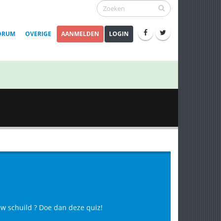
ORUM
OVERIGE
AANMELDEN
LOGIN
ouw schuild ? Doe dan deze quiz!