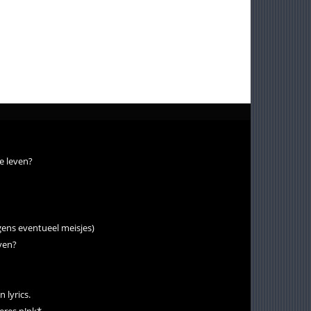
de leven?
gens eventueel meisjes)
jven?
 lyrics.