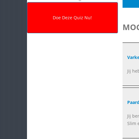
MOG
Vark
Jij he
Paar
Jij b
Slim e