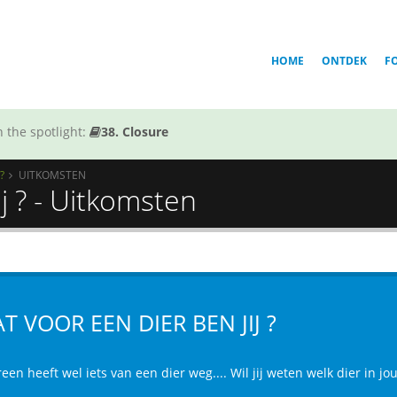
HOME
ONTDEK
F
 the spotlight:
38. Closure
?
UITKOMSTEN
j ? - Uitkomsten
T VOOR EEN DIER BEN JIJ ?
een heeft wel iets van een dier weg.... Wil jij weten welk dier in j