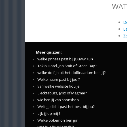
WAT
D
E
Z
Meer quizzen:
welke prinses past bij jOuww <3 ♥
Tokio Hotel, Jan Smit of Green Day?
welke dolfijn uit het dolfinaarium ben jij?
Welke naam past bij jou ?
van welke website hou je
Elecktabuzz, Jynx of Magmar?
wie ben jij van sponsbob
Welk gedicht past het best bij jou?
Lijk jij op mij ?
Welke pokemon ben jij?