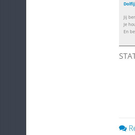
Dolfi
Jij be
Je ho
En be
STA
R