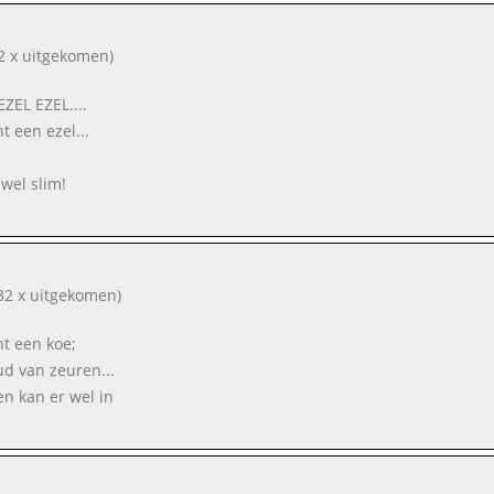
2 x uitgekomen)
EZEL EZEL....
nt een ezel...
wel slim!
32 x uitgekomen)
nt een koe;
ud van zeuren...
en kan er wel in