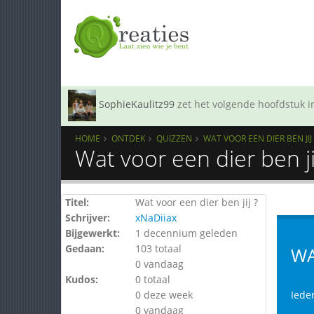
SophieKaulitz99
zet het volgende hoofdstuk in
HOME
ONTDEK
QUIZZEN
WAT VOOR EEN DIER BEN JIJ 
Wat voor een dier ben ji
Titel:
Wat voor een dier ben jij ?
Schrijver:
xNaDiiax
Bijgewerkt:
1 decennium geleden
Gedaan:
103 totaal
WA
0 vandaag
Kudos:
0 totaal
0 deze week
Ieder
0 vandaag