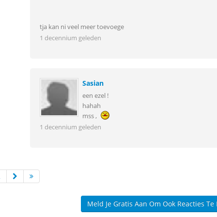
tja kan ni veel meer toevoege
1 decennium geleden
Sasian
een ezel !
hahah
mss ,
1 decennium geleden
2
Meld Je Gratis Aan Om Ook Reacties Te