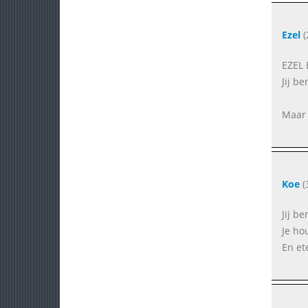
Ezel
(
EZEL 
Jij be
Maar 
Koe
(
Jij be
Je ho
En et