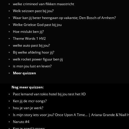
welke crimineel van flikken maastricht
Welk seizoen past bij jou?
Waar kan jij beter heengaan op vakantie; Den Bosch of Arnhem?
Welke Griekse God past bij jou
Hoe mislukt ben jij?
Theme Words 1 HV2
welke auto past bij jou?
Bij welke afdeling hoor jij?
welk rocket power figuur ben jij
is msn jou lust en leven?
Meer quizzen
Nog meer quizzen:
Past Iemand van tokio hotel bij jou test het XD
Ken jij de mcr-songs?
hou je van je werk?
Is mijn story iets voor jou? Once Upon A Time... | Ariana Grande &'Niall
Naruto #4
Kan je goed Jumpen