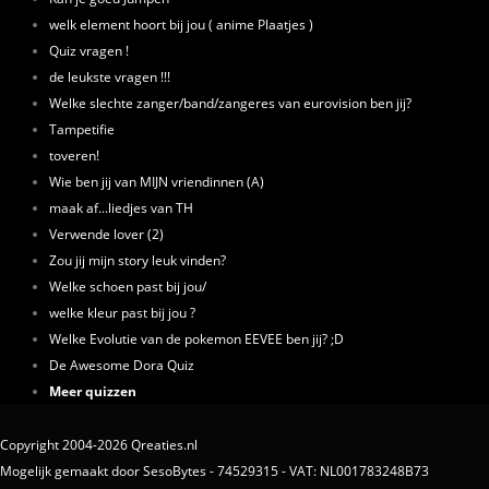
welk element hoort bij jou ( anime Plaatjes )
Quiz vragen !
de leukste vragen !!!
Welke slechte zanger/band/zangeres van eurovision ben jij?
Tampetifie
toveren!
Wie ben jij van MIJN vriendinnen (A)
maak af...liedjes van TH
Verwende lover (2)
Zou jij mijn story leuk vinden?
Welke schoen past bij jou/
welke kleur past bij jou ?
Welke Evolutie van de pokemon EEVEE ben jij? ;D
De Awesome Dora Quiz
Meer quizzen
Copyright 2004-2026 Qreaties.nl
Mogelijk gemaakt door SesoBytes - 74529315 - VAT: NL001783248B73