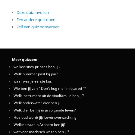
Deze quiz invullen
Een andere quiz doen
Zelf een quiz ontwerpen
Meer quizzen:
welkedisney prinses ben jij .
Welk nummer past bij jou?
waar was je eerste kus
Wie ben jij van " Don't hug me I'm scared "?
Welk instrument uit de vioolfamilie ben jij?
Welk onderwater dier ben jij
Welk dier ben jij in je volgende leven?
Hoe oud wordt jij? Levensverwachting
Welke straat in Arnhem ben jij?
wat voor machisch wezen ben jij?