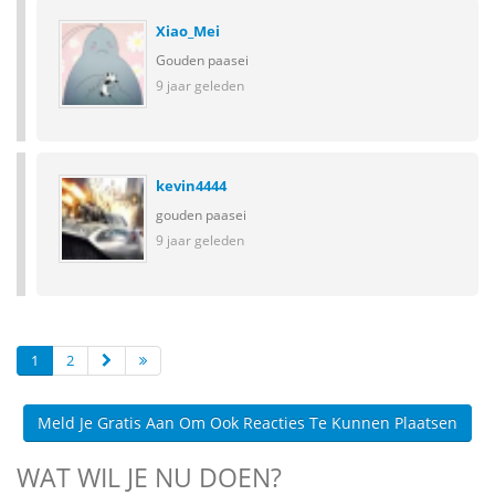
Xiao_Mei
Gouden paasei
9 jaar geleden
kevin4444
gouden paasei
9 jaar geleden
1
2
Meld Je Gratis Aan Om Ook Reacties Te Kunnen Plaatsen
WAT WIL JE NU DOEN?