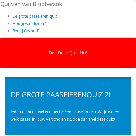
Quizzen van Blubbersok
De grote paaseieren quiz
Hou jij van dieren?
Ben jij Gezond?
DE GROTE PAASEIERENQUIZ 2!
Iedereen heeft wel een beetje een paasei in zich. Wil je weten
welk paasei in jouw verscholen zit, doe dan snel deze quiz>