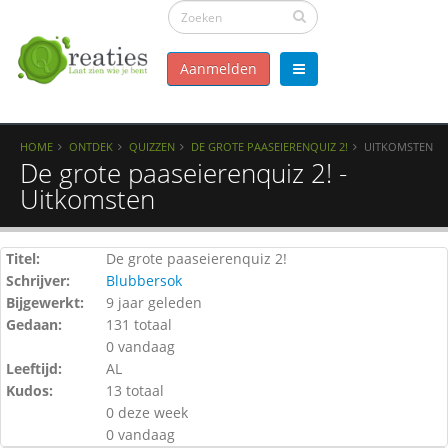
Aanmelden
HOME
ONTDEK
QUIZZEN
DE GROTE PAASEIERENQUIZ 2!
UITKOMSTEN
De grote paaseierenquiz 2! -
Uitkomsten
Titel:
De grote paaseierenquiz 2!
Schrijver:
Blubbersok
Bijgewerkt:
9 jaar geleden
Gedaan:
131 totaal
0 vandaag
Leeftijd:
AL
Kudos:
13 totaal
0 deze week
0 vandaag