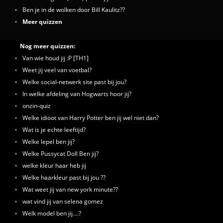
Ben je in de wolken door Bill Kaulitz??
Meer quizzen
Nog meer quizzen:
Van wie houd jij :P [TH1]
Weet jij veel van voetbal?
Welke social-netwerk site past bij jou?
In welke afdeling van Hogwarts hoor jij?
onzin-quiz
Welke idioot van Harry Potter ben jij wel niet dan?
Wat is je echte leeftijd?
Welke lepel ben jij?
Welke Pussycat Doll Ben jij?
welke kleur haar heb jij
Welke haarkleur past bij jou ??
Wat weet jij van new york minute??
wat vind jij van selena gomez
Welk model ben jij....?