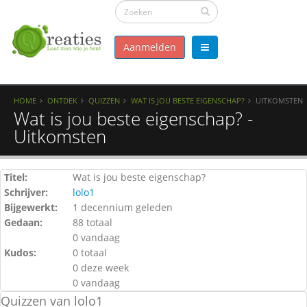
Aanmelden
HOME
ONTDEK
QUIZZEN
WAT IS JOU BESTE EIGENSCHAP?
UITKOMSTEN
Wat is jou beste eigenschap? -
Uitkomsten
Titel:
Wat is jou beste eigenschap?
Schrijver:
lolo1
Bijgewerkt:
1 decennium geleden
Gedaan:
88 totaal
0 vandaag
Kudos:
0 totaal
0 deze week
0 vandaag
Quizzen van lolo1