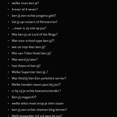
welke muis ben je?
4 ever of 4 never?
ben jij een echte jongens gek!?
Val jij op rockers of filmsterren?
...maar is zij ook op jou?
Wie ben jij uit Lord of the Rings?
Wat voor school-type ben jij??
wie uit mijn klas ben jij?
Wie van Tokio Hotel ben jij?
Wat word jij later?
hoe thaan.nl ben jij?
Welke Superster ben jij..?
Wat Vind Jij Van Een yorkshire terrier?
Welke honden naam past bij jou??
is hij zij je echte boezemvriendin ?
Ben jij magisch??
welke tekst moet erop je shirt staan
ben jij een echte shaman king kenner?
Welk knaagdier (of zo) past bij jou?