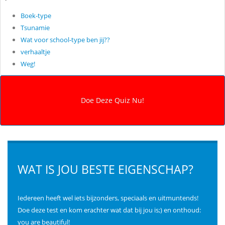
Boek-type
Tsunamie
Wat voor school-type ben jij??
verhaaltje
Weg!
WAT IS JOU BESTE EIGENSCHAP?
Iedereen heeft wel iets bijzonders, speciaals en uitmuntends!
Doe deze test en kom erachter wat dat bij jou is;) en onthoud:
you are beautiful!